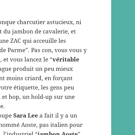
onque charcutier astucieux, ni
t du jambon de cavalerie, et
une ZAC qui acceuille les
 de Parme”. Pas con, vous vous y
 et vous lancez le “
véritable
vague produit un peu mieux
nt moins criard, en forçant
otre étiquette, les gens peu
 et hop, un hold-up sur une
e.
roupe
Sara Lee
a fait il y a un
e nommé Aoste, pas italien pour
 l’industriel “
jambon Aoste
”