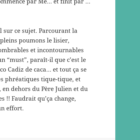
 commence par Me… et finit par …
il sur ce sujet. Parcourant la
 pleins poumons le lisier,
nombrables et incontournables
un “must”, paraît-il que c’est le
o Cadiz de caca… et tout ça se
 phréatiques tique-tique, et
, en dehors du Père Julien et du
es !! Faudrait qu’ça change,
un effort.