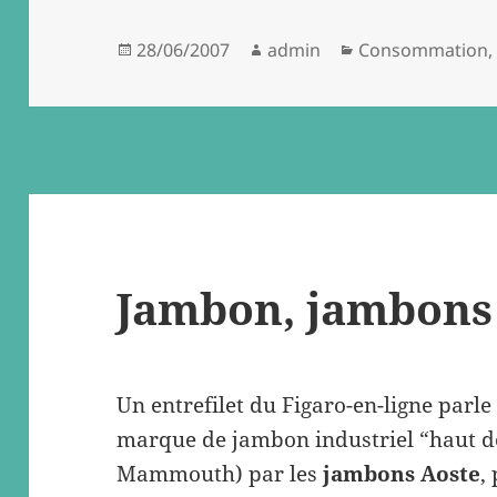
Posted
Author
Categories
28/06/2007
admin
Consommation
on
Jambon, jambons
Un entrefilet du Figaro-en-ligne parle
marque de jambon industriel “haut d
Mammouth) par les
jambons Aoste
,