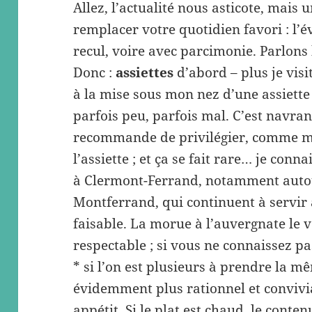
Allez, l’actualité nous asticote, mais
remplacer votre quotidien favori : l’
recul, voire avec parcimonie. Parlons 
Donc :
assiettes
d’abord – plus je visite
à la mise sous mon nez d’une assiette 
parfois peu, parfois mal. C’est navran
recommande de privilégier, comme moi
l’assiette ; et ça se fait rare… je conna
à Clermont-Ferrand, notamment autou
Montferrand, qui continuent à servir 
faisable. La morue à l’auvergnate le v
respectable ; si vous ne connaissez pas
* si l’on est plusieurs à prendre la mê
évidemment plus rationnel et convivi
appétit. Si le plat est chaud, le cont