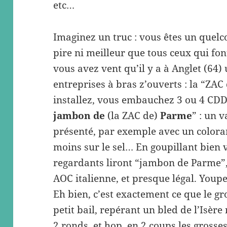
etc…
Imaginez un truc : vous êtes un quelc
pire ni meilleur que tous ceux qui fon
vous avez vent qu’il y a à Anglet (64) 
entreprises à bras z’ouverts : la “ZAC
installez, vous embauchez 3 ou 4 CDD,
jambon de
(la ZAC de)
Parme
” : un 
présenté, par exemple avec un colora
moins sur le sel… En goupillant bien v
regardants liront “jambon de Parme”,
AOC italienne, et presque légal. Youpe
Eh bien, c’est exactement ce que le g
petit bail, repérant un bled de l’Isèr
2 ronds, et hop, en 2 coups les grosses,