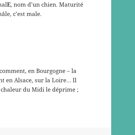
mal
E
, nom d’un chien. Maturité
âle, c’est male.
et comment, en Bourgogne – la
t en Alsace, sur la Loire… Il
la chaleur du Midi le déprime ;
.