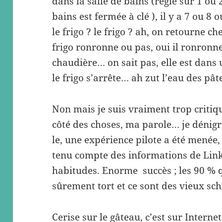
dans la salle de bains (réglé sur 1 ou 
bains est fermée à clé ), il y a 7 ou 8 
le frigo ? le frigo ? ah, on retourne che
frigo ronronne ou pas, oui il ronronne
chaudière… on sait pas, elle est dans
le frigo s’arrête… ah zut l’eau des pât
Non mais je suis vraiment trop critiqu
côté des choses, ma parole… je dénigre
le, une expérience pilote a été mené
tenu compte des informations de Link
habitudes. Enorme succès ; les 90 % q
sûrement tort et ce sont des vieux sc
Cerise sur le gâteau, c’est sur Intern