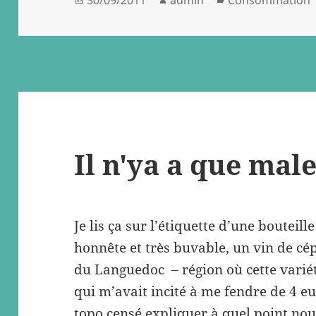
on
Il n'ya a que male
Je lis ça sur l’étiquette d’une bouteill
honnête et très buvable, un vin de c
du Languedoc – région où cette variété 
qui m’avait incité à me fendre de 4 eur
topo censé expliquer à quel point nous