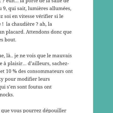
2 ? euh… la porte de la salle de
ou 9, qui sait, lumières allumées,
z soi en vitesse vérifier si le
 ! la chaudière ? ah, la
 un placard. Attendons donc que
es bout.
e, là.. je ne vois que le mauvais
 à plaisir… d’ailleurs, sachez-
e, et 10 % des consommateurs ont
y pour modifier leurs
ui s’en sont foutus ont
hnocks.
et que vous pourrez dépouiller