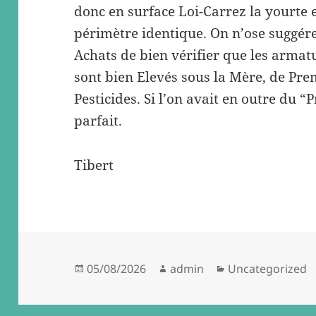
donc en surface Loi-Carrez la yourte 
périmètre identique. On n’ose suggér
Achats de bien vérifier que les armatu
sont bien Elevés sous la Mère, de Prem
Pesticides. Si l’on avait en outre du “
parfait.
Tibert
Posted
Author
Categories
05/08/2026
admin
Uncategorized
on