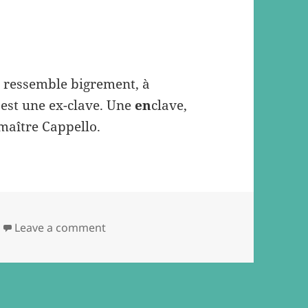
ui ressemble bigrement, à
c’est une ex-clave. Une
en
clave,
 maître Cappello.
on Inquiétante raquette à trous
Leave a comment