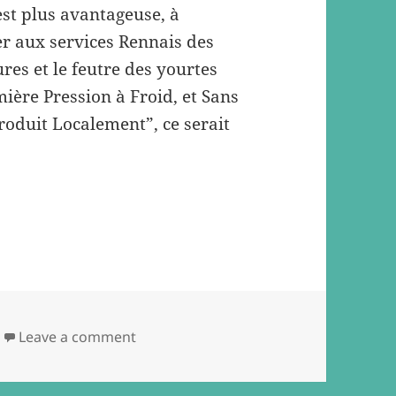
est plus avantageuse, à
er aux services Rennais des
res et le feutre des yourtes
ière Pression à Froid, et Sans
Produit Localement”, ce serait
on Vire ton tipi, j’ai ma yourte !
Leave a comment