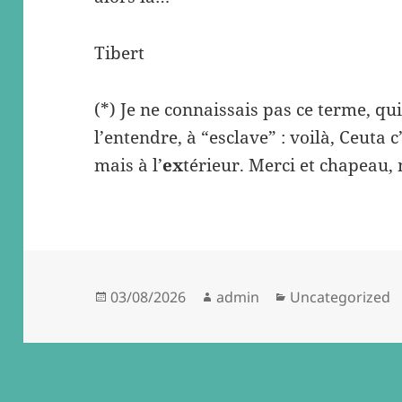
Tibert
(*) Je ne connaissais pas ce terme, q
l’entendre, à “esclave” : voilà, Ceuta 
mais à l’
ex
térieur. Merci et chapeau,
Posted
Author
Categories
03/08/2026
admin
Uncategorized
on