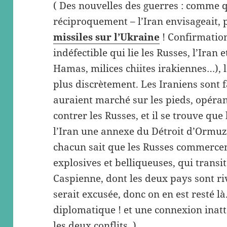
( Des nouvelles des guerres : comme qu
réciproquement – l’Iran envisageait, 
missiles sur l’Ukraine
! Confirmation
indéfectible qui lie les Russes, l’Iran 
Hamas, milices chiites irakiennes…), l
plus discrètement. Les Iraniens sont f
auraient marché sur les pieds, opéra
contrer les Russes, et il se trouve qu
l’Iran une annexe du Détroit d’Ormuz,
chacun sait que les Russes commercen
explosives et belliqueuses, qui transi
Caspienne, dont les deux pays sont ri
serait excusée, donc on en est resté là.
diplomatique ! et une connexion inat
les deux conflits. )