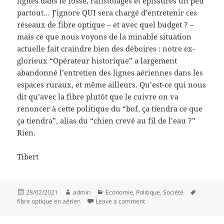
lignes dans le fossé, rafistolages et épissures un peu
partout… J’ignore QUI sera chargé d’entretenir ces
réseaux de fibre optique – et avec quel budget ? –
mais ce que nous voyons de la minable situation
actuelle fait craindre bien des déboires : notre ex-
glorieux “Opérateur historique” a largement
abandonné l’entretien des lignes aériennes dans les
espaces ruraux, et même ailleurs. Qu’est-ce qui nous
dit qu’avec la fibre plutôt que le cuivre on va
renoncer à cette politique du “bof, ça tiendra ce que
ça tiendra”, alias du “chien crevé au fil de l’eau ?”
Rien.
Tibert
Posted
Author
Categories
Tags
28/02/2021
admin
Economie
,
Politique
,
Société
on
on Frêles ficelles au long de
fibre optique en aérien
Leave a comment