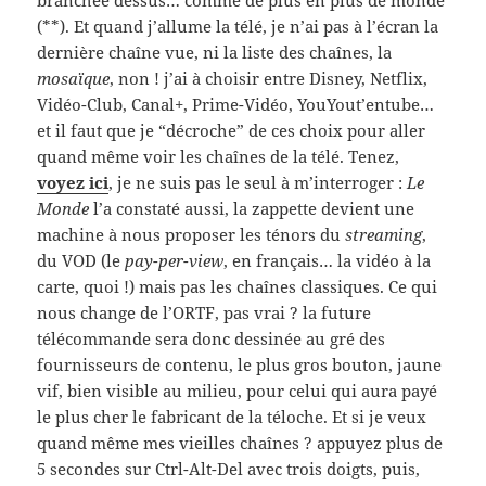
branchée dessus… comme de plus en plus de monde
(**). Et quand j’allume la télé, je n’ai pas à l’écran la
dernière chaîne vue, ni la liste des chaînes, la
mosaïque
, non ! j’ai à choisir entre Disney, Netflix,
Vidéo-Club, Canal+, Prime-Vidéo, YouYout’entube…
et il faut que je “décroche” de ces choix pour aller
quand même voir les chaînes de la télé. Tenez,
voyez ici
, je ne suis pas le seul à m’interroger :
Le
Monde
l’a constaté aussi, la zappette devient une
machine à nous proposer les ténors du
streaming
,
du VOD (le
pay-per-view
, en français… la vidéo à la
carte, quoi !) mais pas les chaînes classiques. Ce qui
nous change de l’ORTF, pas vrai ? la future
télécommande sera donc dessinée au gré des
fournisseurs de contenu, le plus gros bouton, jaune
vif, bien visible au milieu, pour celui qui aura payé
le plus cher le fabricant de la téloche. Et si je veux
quand même mes vieilles chaînes ? appuyez plus de
5 secondes sur Ctrl-Alt-Del avec trois doigts, puis,