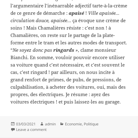
l’argumentaire l’inénarrable adjectif tarte-à-la-crème
de ce genre de démarche :
apaisé
!
Ville apaisée…
circulation douce, apaisée
… ça évoque une crème de
soins ! Mais Chamalières résiste : c’est non ! à
Chamalières, on reste sur le partage de la plate-
forme entre le tram et les autres modes de transport.
“
Ne soyez donc pas
ringards
»
, clame monsieur
Bianchi. En somme, vouloir pouvoir encore utiliser
sa voiture quand c’est nécessaire, et c’est souvent le
cas, c’est ringard ! par ailleurs, on nous incite à
grand renfort de primes, de pubs, de pressions, de
culpabilisation, à acheter des voitures, oui, mais des
propres, des électriques. Je résume : ayez des
voitures électriques ! et puis laissez-les au garage.
Posted
Author
Categories
03/03/2021
admin
Economie
,
Politique
on
on Double peine, vroom vroom
Leave a comment