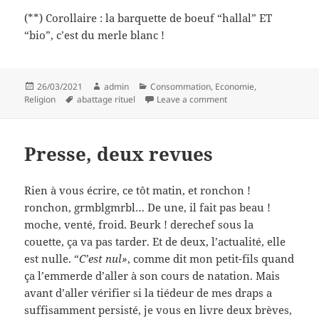
(**) Corollaire : la barquette de boeuf “hallal” ET
“bio”, c’est du merle blanc !
Posted
Author
Categories
26/03/2021
admin
Consommation
,
Economie
,
on
Tags
on R ou T ? C c’est T !
Religion
abattage rituel
Leave a comment
Presse, deux revues
Rien à vous écrire, ce tôt matin, et ronchon !
ronchon, grmblgmrbl… De une, il fait pas beau !
moche, venté, froid. Beurk ! derechef sous la
couette, ça va pas tarder. Et de deux, l’actualité, elle
est nulle. “
C’est nul»
, comme dit mon petit-fils quand
ça l’emmerde d’aller à son cours de natation. Mais
avant d’aller vérifier si la tiédeur de mes draps a
suffisamment persisté, je vous en livre deux brèves,