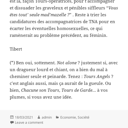
est là, façon Tours-opératrices, pour t’accompagner
et dissuader les graveleux et pénibles siffleurs “
Vous
êtes tout’ seule mad’mazelle ?
” . Reste à trier les
candidatures des accompagnatrices de TNA pour en
écarter les éventuelles homosexuelles, ce qui
ramènerait au problème précédent, au féminin.
Tibert
(*) Ben oui, sottement.
Not alone
? justement si, avec
un dragueur lourd et chiant, on a bien du mal à
cheminer seule et peinarde. Tenez :
Tours Angels
?
c’est anglais aussi, mais ça aurait de la gueule. Ou
bien,
Chacune son Tours
,
Tours de Garde
… à vos
plumes, si vous avez une idée.
Posted
Author
Categories
18/03/2021
admin
Economie
,
Société
on
on Presse, deux revues
Leave a comment