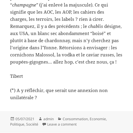
“
champagne”
(j’ai enlevé la majuscule). Ce qui
signifie que les AOC, les AOP, les cahiers des
charges, les terroirs, les labels ? rien à cirer.
Remarquez, il y a des précédents ; le
chablis
désigne,
aux USA, un blanc sec abondamment “boisé” et
plutôt à base de chardonnay, mais n’y cherchez pas
l’origine dans l’Yonne. Rétorsions à envisager : les
cornichons Malossol, la vodka et le caviar russes, les
poupées-gigognes… allez hop, c’est chez nous, ça !
Tibert
(*) A y réfléchir, que serait une annexion non
unilatérale ?
Posted
Author
Categories
05/07/2021
admin
Consommation
,
Economie
,
on
on Con cours russo-états-unien
Politique
,
Société
Leave a comment