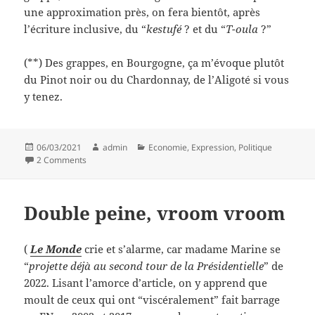
une approximation près, on fera bientôt, après
l’écriture inclusive, du “
kestufé
? et du “
T-oula
?”
(**) Des grappes, en Bourgogne, ça m’évoque plutôt
du Pinot noir ou du Chardonnay, de l’Aligoté si vous
y tenez.
Posted
Author
Categories
06/03/2021
admin
Economie
,
Expression
,
Politique
on
on Une cleusteure peut en cacher un autre
2 Comments
Double peine, vroom vroom
(
Le Monde
crie et s’alarme, car madame Marine se
“
projette déjà au second tour de la Présidentielle
” de
2022. Lisant l’amorce d’article, on y apprend que
moult de ceux qui ont “viscéralement” fait barrage