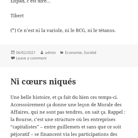
Ehpad, c’est dire…
Tibert
(*) Ce n’est ni la variole, ni le BCG, ni le tétanos.
Posted
Author
Categories
06/02/2021
admin
Economie
,
Société
on
on De quoi pourrait-on causer ?
Leave a comment
Ni cœurs niqués
Une belle histoire, et ça fait du bien ces temps-ci.
Accessoirement ça donne une leçon de Morale des
Affaires, qui ne sont pas tendres, on sait ça. Rappel :
la Bourse, c’est une structure où les entreprises
“capitalistes” – entre guillemets et sans que ce soit
péjoratif – se financent via les participations des