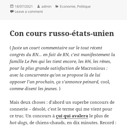
Posted
Author
Categories
18/07/2021
admin
Economie
,
Politique
on
on Mieux vaut être riche et bien portant….
Leave a comment
Con cours russo-états-unien
(
Juste un court commentaire sur le tout récent
congrès du RN… en fait de RN, c’est manifestement la
famille Le Pen qui les tient encore, les
RN
, les rênes,
pour la plus grande satisfaction de
Macronious
:
avec la concurrente qu’on se propose là de lui
opposer l’an prochain, ça s’annonce peinard,
cool
,
comme disent les jeunes.
)
Mais deux choses : d’abord un superbe concours de
connerie – désolé, c’est le terme qui me vient pour
ce truc. Un concours à
çui qui avalera
le plus de
hot-dogs
, de chiens-chauds, en dix minutes. Record :