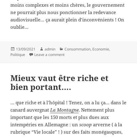
moins complexes et moins chères, le gouvernement
ne pourrait plus nous ponctionner la redevance
audiovisuelle… ça aurait plein d’inconvénients ! On
oublie…
Posted
Author
Categories
13/09/2021
admin
Consommation
,
Economie
,
on
on Nouvelles chaînes
Politique
Leave a comment
Mieux vaut être riche et
bien portant….
… que riche et à l’hôpital ! Tenez, on a lu ça… dans le
canard auvergnat
La Montagne
. Nettement plus
important que les 150 morts et plus dues aux
intempéries en Allemagne : un
scoop
arverne ( à la
rubrique “Vie locale” ! ) sur des faits monégasques,