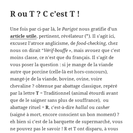
R ou T ? C c’est T !
Une fois par ci-par là, le
Parigot
nous gratifie d’un
article utile
, pertinent, révélateur (*). Il s’agit ici,
excusez l’atroce anglicisme, de
food-checking
, chez
nous on dirait “
Vérif-bouffe »
, mais avouez que c’est
moins classe, ce n’est que du français. Il s’agit de
vous poser la question : si je mange de la viande
autre que porcine (celle-là est hors-concours),
mangé-je de la viande, bovine, ovine, voire
chevaline ? obtenue par abattage classique, repéré
par la lettre
T
= Traditionnel (animal étourdi avant
que de le saigner sans plus de souffrance), ou
abattage rituel =
R
, c’est-à-dire
hallal
ou
casher
(saigné à mort, encore conscient un bon moment) ?
eh bien si c’est de la barquette de supermarché, vous
ne pouvez pas le savoir ! R et T ont disparu, à vous