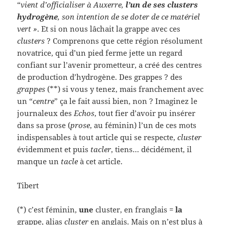
“
vient d’officialiser à Auxerre,
l’un de ses clusters
hydrogène
, son intention de se doter de ce matériel
vert »
. Et si on nous lâchait la grappe avec ces
clusters
? Comprenons que cette région résolument
novatrice, qui d’un pied ferme jette un regard
confiant sur l’avenir prometteur, a créé des centres
de production d’hydrogène. Des grappes ? des
grappes
(**) si vous y tenez, mais franchement avec
un “
centre
” ça le fait aussi bien, non ? Imaginez le
journaleux des
Echos
, tout fier d’avoir pu insérer
dans sa prose (
prose
, au féminin) l’un de ces mots
indispensables à tout article qui se respecte,
cluster
évidemment et puis
tacler
, tiens… décidément, il
manque un
tacle
à cet article.
Tibert
(*) c’est féminin,
une
cluster, en franglais =
la
grappe, alias
cluster
en anglais. Mais on n’est plus à