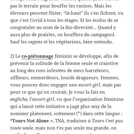
pas le terrain pour bouffer les racines. Mais les
éleveurs peuvent flûter, “là-haut” ils s’en fichent, vu
que c’est Covid à tous les étages. Et les écolos de se
congratuler au nom de la bio-diversité… Quand y
aura plus de prairies, on bouffera du campagnol.
Sauf les
vegans
et les végétariens, bien entendu.
2) Le
co-piétonnage
féminin se développe, afin de
prévenir la solitude de la femme seule et craintive
au long des rues infestées de mecs harceleurs,
siffleurs, emmerdeurs, lourds dragueurs. Femmes,
vous pouvez donc engager une
escort-girl
, mais pas
pour ce que qu’on croirait. Je vous la fais en
engliche
, l’
escort-girl
, vu que l’organisation féminine
qui a lancé cette initiative a jugé plus
sexy
de la
nommer platement, sottement (*) dans cette langue :
“Tours Not Alone »
, TNA, traduisez
à Tours t’est pas
toute seule
, mais non t’es pas seule ma grande, on