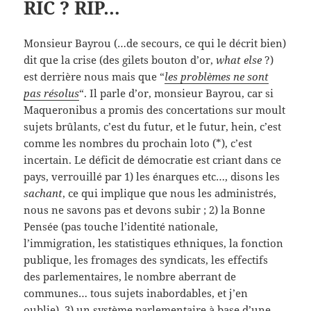
RIC ? RIP…
Monsieur Bayrou (…de secours, ce qui le décrit bien)
dit que la crise (des gilets bouton d’or,
what else
?)
est derrière nous mais que “
les problèmes ne sont
pas résolus
“. Il parle d’or, monsieur Bayrou, car si
Maqueronibus a promis des concertations sur moult
sujets brûlants, c’est du futur, et le futur, hein, c’est
comme les nombres du prochain loto (*), c’est
incertain. Le déficit de démocratie est criant dans ce
pays, verrouillé par 1) les énarques etc…, disons les
sachant
, ce qui implique que nous les administrés,
nous ne savons pas et devons subir ; 2) la Bonne
Pensée (pas touche l’identité nationale,
l’immigration, les statistiques ethniques, la fonction
publique, les fromages des syndicats, les effectifs
des parlementaires, le nombre aberrant de
communes… tous sujets inabordables, et j’en
oublie), 3) un système parlementaire à base d’une