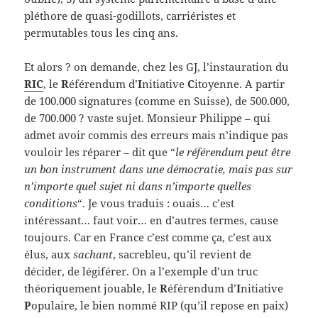
pléthore de quasi-godillots, carriéristes et
permutables tous les cinq ans.
Et alors ? on demande, chez les GJ, l’instauration du
RIC
, le
R
éférendum d’
I
nitiative
C
itoyenne. A partir
de 100.000 signatures (comme en Suisse), de 500.000,
de 700.000 ? vaste sujet. Monsieur Philippe – qui
admet avoir commis des erreurs mais n’indique pas
vouloir les réparer – dit que “
le référendum peut être
un bon instrument dans une démocratie, mais pas sur
n’importe quel sujet ni dans n’importe quelles
conditions
“. Je vous traduis : ouais… c’est
intéressant… faut voir… en d’autres termes, cause
toujours. Car en France c’est comme ça, c’est aux
élus, aux
sachant
, sacrebleu, qu’il revient de
décider, de légiférer. On a l’exemple d’un truc
théoriquement jouable, le
R
éférendum d’
I
nitiative
P
opulaire, le bien nommé RIP (qu’il repose en paix)