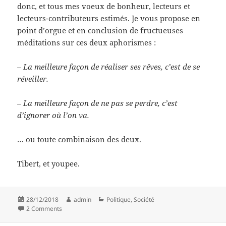
donc, et tous mes voeux de bonheur, lecteurs et
lecteurs-contributeurs estimés. Je vous propose en
point d’orgue et en conclusion de fructueuses
méditations sur ces deux aphorismes :
– La meilleure façon de réaliser ses rêves, c’est de se
réveiller.
– La meilleure façon de ne pas se perdre, c’est
d’ignorer où l’on va.
… ou toute combinaison des deux.
Tibert, et youpee.
Posted
Author
Categories
28/12/2018
admin
Politique
,
Société
on
on La carpe jaune-fluo et le rouge lapin
2 Comments