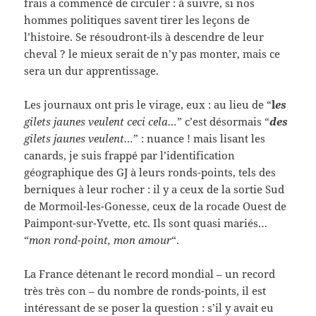
frais a commencé de circuler : à suivre, si nos
hommes politiques savent tirer les leçons de
l’histoire. Se résoudront-ils à descendre de leur
cheval ? le mieux serait de n’y pas monter, mais ce
sera un dur apprentissage.
Les journaux ont pris le virage, eux : au lieu de “
l
es
gilets jaunes veulent ceci cela…
” c’est désormais “
des
gilets jaunes veulent…
” : nuance ! mais lisant les
canards, je suis frappé par l’identification
géographique des GJ à leurs ronds-points, tels des
berniques à leur rocher : il y a ceux de la sortie Sud
de Mormoil-les-Gonesse, ceux de la rocade Ouest de
Paimpont-sur-Yvette, etc. Ils sont quasi mariés…
“
mon rond-point, mon amour
“.
La France détenant le record mondial – un record
très très con – du nombre de ronds-points, il est
intéressant de se poser la question : s’il y avait eu