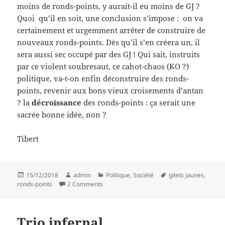
moins de ronds-points, y aurait-il eu moins de GJ ?
Quoi qu’il en soit, une conclusion s’impose : on va
certainement et urgemment arrêter de construire de
nouveaux ronds-points. Dès qu’il s’en créera un, il
sera aussi sec occupé par des GJ ! Qui sait, instruits
par ce violent soubresaut, ce cahot-chaos (KO ?)
politique, va-t-on enfin déconstruire des ronds-
points, revenir aux bons vieux croisements d’antan
? la
décroissance
des ronds-points : ça serait une
sacrée bonne idée, non ?
Tibert
Posted
Author
Categories
Tags
15/12/2018
admin
Politique
,
Société
gilets jaunes
,
on
on Bénéfices secondaires et circulaires
ronds-points
2 Comments
Trio infernal