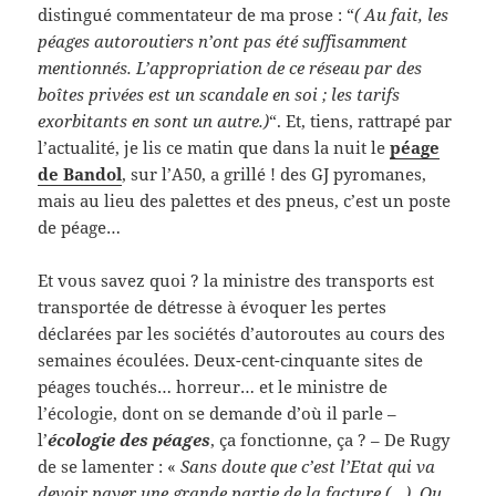
distingué commentateur de ma prose : “
( Au fait, les
péages autoroutiers n’ont pas été suffisamment
mentionnés. L’appropriation de ce réseau par des
boîtes privées est un scandale en soi ; les tarifs
exorbitants en sont un autre.)
“. Et, tiens, rattrapé par
l’actualité, je lis ce matin que dans la nuit le
péage
de Bandol
, sur l’A50, a grillé ! des GJ pyromanes,
mais au lieu des palettes et des pneus, c’est un poste
de péage…
Et vous savez quoi ? la ministre des transports est
transportée de détresse à évoquer les pertes
déclarées par les sociétés d’autoroutes au cours des
semaines écoulées. Deux-cent-cinquante sites de
péages touchés… horreur… et le ministre de
l’écologie, dont on se demande d’où il parle –
l’
écologie des péages
, ça fonctionne, ça ? – De Rugy
de se lamenter : «
Sans doute que c’est l’Etat qui va
devoir payer une grande partie de la facture (…). Ou