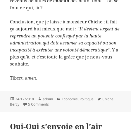
revenus détaillés de
chacun
des deux. Donc… on se
fout de qui, là ?
Conclusion, que je laisse à monsieur Chiche ; il fait
ça aujourd’hui mieux que moi : “
Il devient urgent de
reprendre un pouvoir confisqué par la haute
administration qui doit assumer sa capacité ou son
incapacité à exécuter une volonté démocratique
“. Y a
plus qu’à, et c’est toute la grâce que je nous-vous
souhaite.
Tibert,
amen
.
Posted
Author
Categories
Tags
24/12/2018
admin
Economie
,
Politique
Chiche
on
on Bûche au beurre et fourches bercyennes
Bercy
5 Comments
Oui-Oui s’envoie en l’air