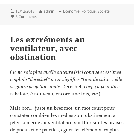
Posted
Author
Categories
12/12/2018
admin
Economie
,
Politique
,
Société
on
on Trio infernal
6 Comments
Les excréments au
ventilateur, avec
obstination
(
Je ne sais plus quelle auteure (sic) connue et estimée
emploie “derechef” pour signifier “tout de suite” : elle
se goure jusqu’au coude.
Derechef
, chef, ça veut dire
rebelote
, à
nouveau
,
encore une fois
, etc.
)
Mais bon… juste un bref mot, un mot court pour
constater combien les médias sont obstinément à
jeter la merde au ventilateur, souffler sur les braises
de pneus et de palettes, agiter les éléments les plus