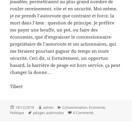
jouables
, permettraient au plus grand nombre de
rouler sereinement, vite et en sécurité. Moi-même,
je ne prends l’autoroute que contraint et forcé, la
mort dans l’âme : question de principe. Je préfère
me payer une bouffe, un pot, ou faire des
économies, que d’engraisser le concessionnaire-
propriétaire de l’autoroute et ses actionnaires, qui
me feraient pourtant gagner du temps en toute
sécurité. Ceci dit, si fortuitement, un opportun
hasard, la barrière de péage est hors service, ça peut
changer la donne…
Tibert
Posted
Author
Categories
18/12/2018
admin
Consommation
,
Economie
,
on
Tags
on Qu’est-ce que je vous
Politique
péages autoroutes
4 Comments