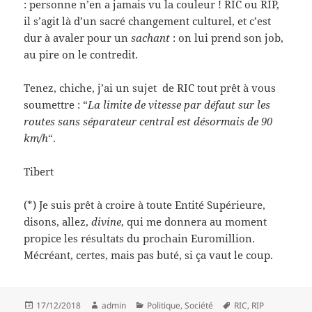
: personne n’en a jamais vu la couleur ! RIC ou RIP,
il s’agit là d’un sacré changement culturel, et c’est
dur à avaler pour un
sachant
: on lui prend son job,
au pire on le contredit.
Tenez, chiche, j’ai un sujet de RIC tout prêt à vous
soumettre : “
La limite de vitesse par défaut sur les
routes sans séparateur central est désormais de 90
km/h
“.
Tibert
(*) Je suis prêt à croire à toute Entité Supérieure,
disons, allez,
divine
, qui me donnera au moment
propice les résultats du prochain Euromillion.
Mécréant, certes, mais pas buté, si ça vaut le coup.
Posted
Author
Categories
Tags
17/12/2018
admin
Politique
,
Société
RIC
,
RIP