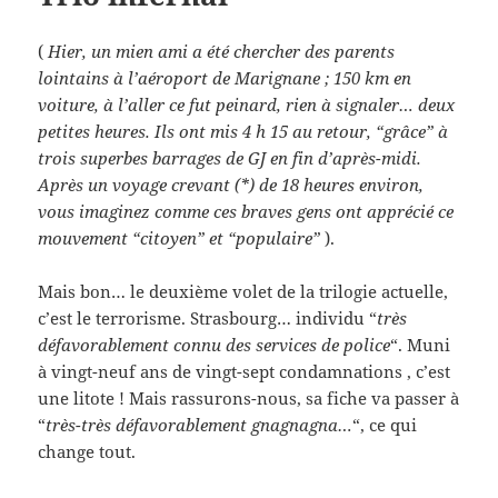
(
Hier, un mien ami a été chercher des parents
lointains à l’aéroport de Marignane ; 150 km en
voiture, à l’aller ce fut peinard, rien à signaler… deux
petites heures. Ils ont mis 4 h 15 au retour, “grâce” à
trois superbes barrages de GJ en fin d’après-midi.
Après un voyage crevant (*) de 18 heures environ,
vous imaginez comme ces braves gens ont apprécié ce
mouvement “citoyen” et “populaire”
).
Mais bon… le deuxième volet de la trilogie actuelle,
c’est le terrorisme. Strasbourg… individu “
très
défavorablement connu des services de police
“. Muni
à vingt-neuf ans de vingt-sept condamnations , c’est
une litote ! Mais rassurons-nous, sa fiche va passer à
“
très-très défavorablement gnagnagna…
“, ce qui
change tout.