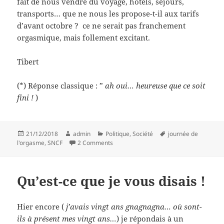
fait de nous vendre du voyage, hôtels, séjours,
transports… que ne nous les propose-t-il aux tarifs
d’avant octobre ? ce ne serait pas franchement
orgasmique, mais follement excitant.
Tibert
(*) Réponse classique : ”
ah oui… heureuse que ce soit
fini !
)
Posted
Author
Categories
Tags
21/12/2018
admin
Politique
,
Société
journée de
on
on Oui-Oui s’envoie en l’air
l'orgasme
,
SNCF
2 Comments
Qu’est-ce que je vous disais !
Hier encore (
j’avais vingt ans gnagnagna… où sont-
ils à présent mes vingt ans…
) je répondais à un