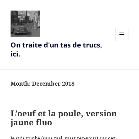
On traite d'un tas de trucs,
MENU
AND
ici.
WIDGETS
Month:
December 2018
L’oeuf et la poule, version
jaune fluo
Je suis tombé (sans mal, rassurez-vous) sur
cet