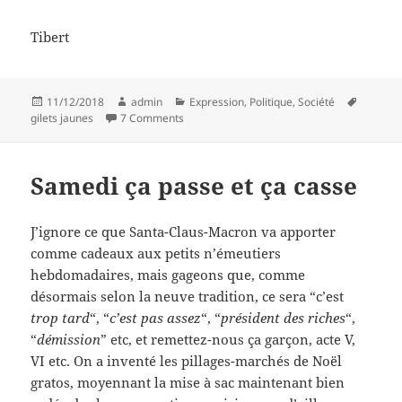
Tibert
Posted
Author
Categories
Tags
11/12/2018
admin
Expression
,
Politique
,
Société
on
on Les excréments au ventilateur, avec obst
gilets jaunes
7 Comments
Samedi ça passe et ça casse
J’ignore ce que Santa-Claus-Macron va apporter
comme cadeaux aux petits n’émeutiers
hebdomadaires, mais gageons que, comme
désormais selon la neuve tradition, ce sera “c’est
trop tard
“, “
c’est pas assez
“, “
président des riches
“,
“
démission
” etc, et remettez-nous ça garçon, acte V,
VI etc. On a inventé les pillages-marchés de Noël
gratos, moyennant la mise à sac maintenant bien