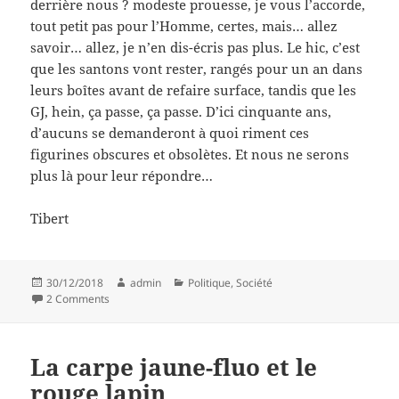
derrière nous ? modeste prouesse, je vous l’accorde,
tout petit pas pour l’Homme, certes, mais… allez
savoir… allez, je n’en dis-écris pas plus. Le hic, c’est
que les santons vont rester, rangés pour un an dans
leurs boîtes avant de refaire surface, tandis que les
GJ, hein, ça passe, ça passe. D’ici cinquante ans,
d’aucuns se demanderont à quoi riment ces
figurines obscures et obsolètes. Et nous ne serons
plus là pour leur répondre…
Tibert
Posted
Author
Categories
30/12/2018
admin
Politique
,
Société
on
on L’oeuf et la poule, version jaune fluo
2 Comments
La carpe jaune-fluo et le
rouge lapin