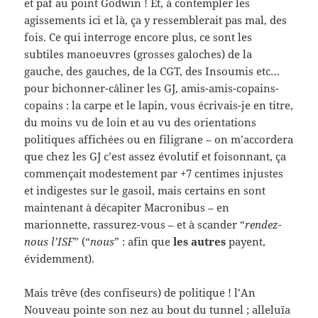
et paf au point Godwin ! Et, à contempler les
agissements ici et là, ça y ressemblerait pas mal, des
fois. Ce qui interroge encore plus, ce sont les
subtiles manoeuvres (grosses galoches) de la
gauche, des gauches, de la CGT, des Insoumis etc…
pour bichonner-câliner les GJ, amis-amis-copains-
copains : la carpe et le lapin, vous écrivais-je en titre,
du moins vu de loin et au vu des orientations
politiques affichées ou en filigrane – on m’accordera
que chez les GJ c’est assez évolutif et foisonnant, ça
commençait modestement par +7 centimes injustes
et indigestes sur le gasoil, mais certains en sont
maintenant à décapiter Macronibus – en
marionnette, rassurez-vous – et à scander “
rendez-
nous l’ISF
” (“
nous
” : afin que
les autres
payent,
évidemment).
Mais trêve (des confiseurs) de politique ! l’An
Nouveau pointe son nez au bout du tunnel ; alleluïa