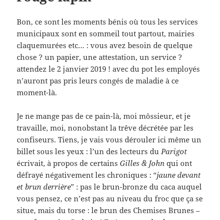
Bon, ce sont les moments bénis où tous les services
municipaux sont en sommeil tout partout, mairies
claquemurées etc… : vous avez besoin de quelque
chose ? un papier, une attestation, un service ?
attendez le 2 janvier 2019 ! avec du pot les employés
n’auront pas pris leurs congés de maladie à ce
moment-là.
Je ne mange pas de ce pain-là, moi môssieur, et je
travaille, moi, nonobstant la trêve décrétée par les
confiseurs. Tiens, je vais vous dérouler ici même un
billet sous les yeux : l’un des lecteurs du
Parigot
écrivait, à propos de certains
Gilles & John
qui ont
défrayé négativement les chroniques : “
jaune devant
et brun derrière
” : pas le brun-bronze du caca auquel
vous pensez, ce n’est pas au niveau du froc que ça se
situe, mais du torse : le brun des Chemises Brunes –