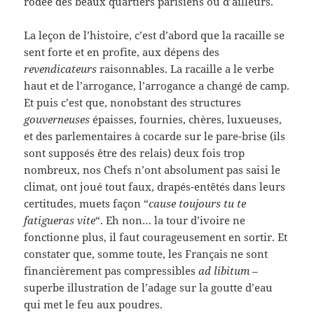
rodée des beaux quartiers parisiens ou d’ailleurs.
La leçon de l’histoire, c’est d’abord que la racaille se
sent forte et en profite, aux dépens des
revendicateurs
raisonnables. La racaille a le verbe
haut et de l’arrogance, l’arrogance a changé de camp.
Et puis c’est que, nonobstant des structures
gouverneuses
épaisses, fournies, chères, luxueuses,
et des parlementaires à cocarde sur le pare-brise (ils
sont supposés être des relais) deux fois trop
nombreux, nos Chefs n’ont absolument pas saisi le
climat, ont joué tout faux, drapés-entêtés dans leurs
certitudes, muets façon “
cause toujours tu te
fatigueras vite
“. Eh non… la tour d’ivoire ne
fonctionne plus, il faut courageusement en sortir. Et
constater que, somme toute, les Français ne sont
financièrement pas compressibles
ad libitum
–
superbe illustration de l’adage sur la goutte d’eau
qui met le feu aux poudres.