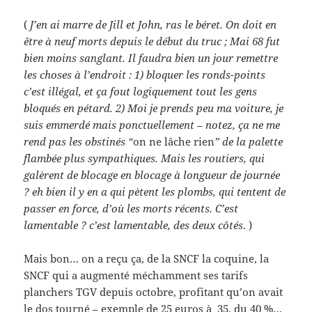
(
J’en ai marre de Jill et John, ras le béret. On doit en
être à neuf morts depuis le début du truc ; Mai 68 fut
bien moins sanglant. Il faudra bien un jour remettre
les choses à l’endroit : 1) bloquer les ronds-points
c’est illégal, et ça fout logiquement tout les gens
bloqués en pétard. 2) Moi je prends peu ma voiture, je
suis emmerdé mais ponctuellement – notez, ça ne me
rend pas les obstinés “
on ne lâche rien
” de la palette
flambée plus sympathiques. Mais les routiers, qui
galèrent de blocage en blocage à longueur de journée
? eh bien il y en a qui pètent les plombs, qui tentent de
passer en force, d’où les morts récents. C’est
lamentable ? c’est lamentable, des deux côtés
. )
Mais bon… on a reçu ça, de la SNCF la coquine, la
SNCF qui a augmenté méchamment ses tarifs
planchers TGV depuis octobre, profitant qu’on avait
le dos tourné – exemple de 25 euros à 35, du 40 %…