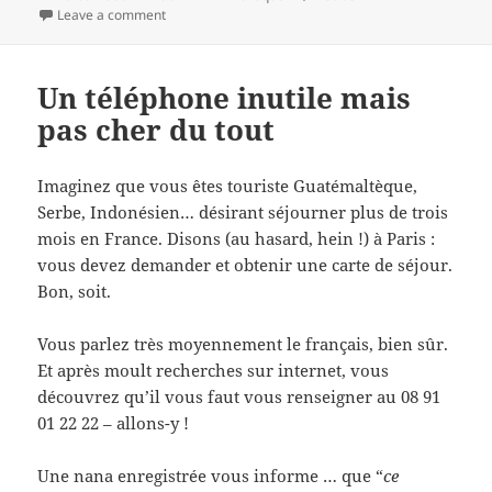
on
on Aux niçois qui mal y pensent
Leave a comment
Un téléphone inutile mais
pas cher du tout
Imaginez que vous êtes touriste Guatémaltèque,
Serbe, Indonésien… désirant séjourner plus de trois
mois en France. Disons (au hasard, hein !) à Paris :
vous devez demander et obtenir une carte de séjour.
Bon, soit.
Vous parlez très moyennement le français, bien sûr.
Et après moult recherches sur internet, vous
découvrez qu’il vous faut vous renseigner au 08 91
01 22 22 – allons-y !
Une nana enregistrée vous informe … que “
ce