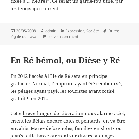
fixée à … heures”. Ce serait un garde-fou utile, par
les temps qui courent.
Posted
Author
Categories
Tags
20/05/2008
admin
Expression
,
Société
Durée
on
on La loi la plus conne de tout l'Oue
légale du travail
Leave a comment
En Ré bémol, ou Dièse y Ré
En 2012 l’accès à l’Ile de Ré sera en principe
gratoche. Normal, l’emprunt ayant été remboursé,
les péages ayant payé, les touristes ayant cotisé,
gratuit !! en 2012.
Cette
brève-longue de Libération
nous alarme : ciel,
crient les Rétais encore chics et peinards, on va être
envahis. Marée de bagnoles, familles en shorts ou
jean’s taille basse ouvrant sur divers tatouages