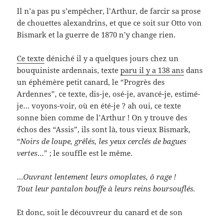
Il n’a pas pu s’empêcher, l’Arthur, de farcir sa prose
de chouettes alexandrins, et que ce soit sur Otto von
Bismark et la guerre de 1870 n’y change rien.
Ce texte
déniché il y a quelques jours chez un
bouquiniste ardennais, texte
paru il y a 138 ans
dans
un éphémère petit canard, le “Progrès des
Ardennes”, ce texte, dis-je, osé-je, avancé-je, estimé-
je… voyons-voir, où en été-je ? ah oui, ce texte
sonne bien comme de l’Arthur ! On y trouve des
échos des “Assis”, ils sont là, tous vieux Bismark,
“
Noirs de loupe, grêlés, les yeux cerclés de bagues
vertes
…” ; le souffle est le même.
…
Ouvrant lentement leurs omoplates, ô rage !
Tout leur pantalon bouffe à leurs reins boursouflés.
Et donc, soit le découvreur du canard et de son