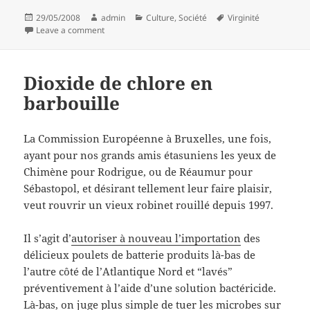
Posted
Author
Categories
Tags
29/05/2008
admin
Culture
,
Société
Virginité
on
on Virginité de l'ingénieur
Leave a comment
Dioxide de chlore en
barbouille
La Commission Européenne à Bruxelles, une fois,
ayant pour nos grands amis étasuniens les yeux de
Chimène pour Rodrigue, ou de Réaumur pour
Sébastopol, et désirant tellement leur faire plaisir,
veut rouvrir un vieux robinet rouillé depuis 1997.
Il s’agit d’
autoriser à nouveau l’importation
des
délicieux poulets de batterie produits là-bas de
l’autre côté de l’Atlantique Nord et “lavés”
préventivement à l’aide d’une solution bactéricide.
Là-bas, on juge plus simple de tuer les microbes sur