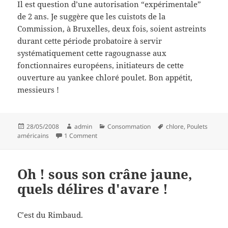
Il est question d’une autorisation “expérimentale”
de 2 ans. Je suggère que les cuistots de la
Commission, à Bruxelles, deux fois, soient astreints
durant cette période probatoire à servir
systématiquement cette ragougnasse aux
fonctionnaires européens, initiateurs de cette
ouverture au yankee chloré poulet. Bon appétit,
messieurs !
Posted
Author
Categories
Tags
28/05/2008
admin
Consommation
chlore
,
Poulets
on
on Dioxide de chlore en barbouille
américains
1 Comment
Oh ! sous son crâne jaune,
quels délires d'avare !
C’est du Rimbaud.