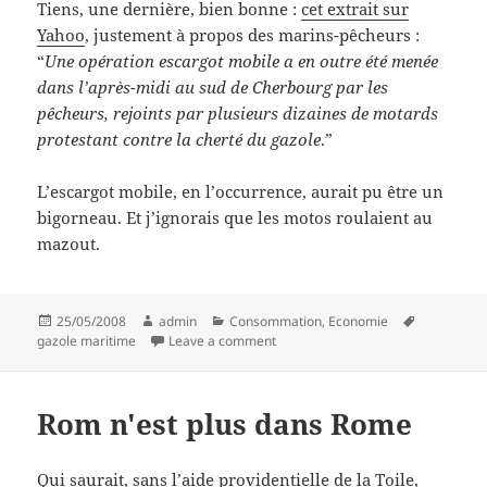
Tiens, une dernière, bien bonne :
cet extrait sur
Yahoo
, justement à propos des marins-pêcheurs :
“
Une opération escargot mobile a en outre été menée
dans l’après-midi au sud de Cherbourg par les
pêcheurs, rejoints par plusieurs dizaines de motards
protestant contre la cherté du gazole
.”
L’escargot mobile, en l’occurrence, aurait pu être un
bigorneau. Et j’ignorais que les motos roulaient au
mazout.
Posted
Author
Categories
Tags
25/05/2008
admin
Consommation
,
Economie
on
on Soles bémolles
gazole maritime
Leave a comment
Rom n'est plus dans Rome
Qui saurait, sans l’aide providentielle de la Toile,