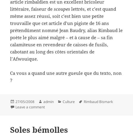
article rimbaldien est un excellent bricoleur
littéraire, faiseur de
scoupes
lettrés, et c’est quand
même assez réussi, soit c’est bien une petite
trouvaille que cet article d’un pigiste de 16 ans
prétendûment nommé Jean Baudry, alias Rimbaud le
poète le plus aimé malgré – et à cause de – sa fin
calamiteuse en revendeur de caisses de fusils,
cabotant au long des côtes orientales de
l’Afwouique.
Ca vous a quand une autre gueule que du texto, non
?
Posted
Author
Categories
Tags
27/05/2008
admin
Culture
Rimbaud Bismark
on
on Oh ! sous son crâne jaune, quels délires d'avare !
Leave a comment
Soles bémolles