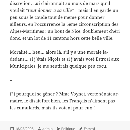
discrétion. Lui claironnait au mois de mars qu’il
voulait “
tout donner à sa ville”
– mais il en garde un
peu sous le coude tout de même pour donner
ailleurs, en l’occurrence la 5ème circonscription des
Alpes-Maritimes : un bout de Nice, doublement chéri
donc, et un lot de 11 cantons hors cette belle ville.
Moralité… heu… alors là, s’il y a une morale là-
dedans… si j’étais Niçois et si j’avais voté Estrosi aux
Municipales, je me sentirais quelque peu cocu.
–
(*) pourquoi se gêner ? Mme Voynet, verte sénateur-
maire, le disait fort bien, les Français n’aiment pas
les cumulards, mais ils votent pour eux !
Posted
Author
Categories
Tags
18/05/2008
admin
Politique
Estrosi