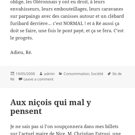
oblige, les Oléronnais y ont eu droit, à leurs
envahisseurs, leurs embouteillages, leurs caravanes
sur parpaings avec des canisses autour et un clébard
furibard derrière… c’est NORMAL ! et à Ré aussi ça
doit se faire, une fois le pont payé, et ça se fera. C’est
le progrès.
Adieu, Ré.
Posted
Author
Categories
Tags
19/05/2008
admin
Consommation
,
Société
Ile de
on
on En Ré bémol, ou Dièse y Ré
Ré
Leave a comment
Aux niçois qui mal y
pensent
Je ne sais pas si l’on soupçonnera dans mes billets
sur l’actuel maire de Nice, M. Christian Estrosi, une