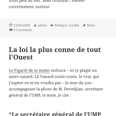
nous pète au nez. Mais chuuuut ! Penser-
correctement, surtout.
Posted
Author
Categories
Tags
23/05/2008
admin
Politique
,
Société
Roms
on
on Rom n'est plus dans Rome
3 Comments
La loi la plus conne de tout
l'Ouest
Le Figarôt de ce matin
enfonce – ici je plagie un
autre canard, LE Canard couin-couin, le vrai, qui
j’espère ne m’en voudra pas – le mur du çon :
accompagnant la photo de M. Devedjian, secrétaire
général de l’UMP, ce texte, je cite :
“Le secrétaire général de l’UMP