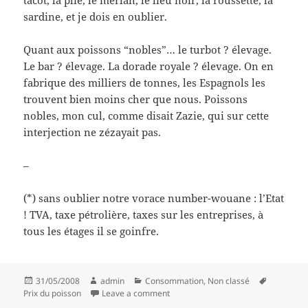
tacot, la plie, le merlan, le lieu noir, la roussette, la
sardine, et je dois en oublier.
Quant aux poissons “nobles”… le turbot ? élevage.
Le bar ? élevage. La dorade royale ? élevage. On en
fabrique des milliers de tonnes, les Espagnols les
trouvent bien moins cher que nous. Poissons
nobles, mon cul, comme disait Zazie, qui sur cette
interjection ne zézayait pas.
–
(*) sans oublier notre vorace number-wouane : l’Etat
! TVA, taxe pétrolière, taxes sur les entreprises, à
tous les étages il se goinfre.
Posted
Author
Categories
Tags
31/05/2008
admin
Consommation
,
Non classé
on
on Ma raie chère ?
Prix du poisson
Leave a comment