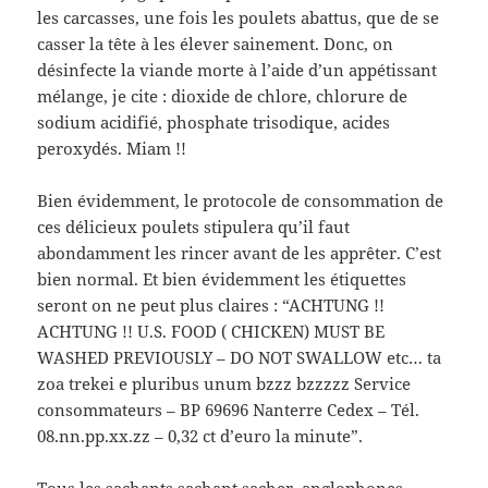
les carcasses, une fois les poulets abattus, que de se
casser la tête à les élever sainement. Donc, on
désinfecte la viande morte à l’aide d’un appétissant
mélange, je cite : dioxide de chlore, chlorure de
sodium acidifié, phosphate trisodique, acides
peroxydés. Miam !!
Bien évidemment, le protocole de consommation de
ces délicieux poulets stipulera qu’il faut
abondamment les rincer avant de les apprêter. C’est
bien normal. Et bien évidemment les étiquettes
seront on ne peut plus claires : “ACHTUNG !!
ACHTUNG !! U.S. FOOD ( CHICKEN) MUST BE
WASHED PREVIOUSLY – DO NOT SWALLOW etc… ta
zoa trekei e pluribus unum bzzz bzzzzz Service
consommateurs – BP 69696 Nanterre Cedex – Tél.
08.nn.pp.xx.zz – 0,32 ct d’euro la minute”.
Tous les sachants sachant sacher, anglophones