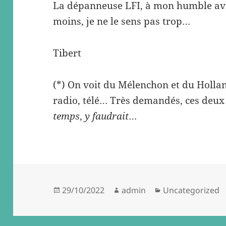
La dépanneuse LFI, à mon humble avis 
moins, je ne le sens pas trop…
Tibert
(*) On voit du Mélenchon et du Holla
radio, télé… Très demandés, ces deux
temps
,
y faudrait
…
Posted
Author
Categories
29/10/2022
admin
Uncategorized
on