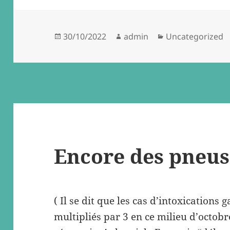
Posted
Author
Categories
30/10/2022
admin
Uncategorized
on
Encore des pneu
( Il se dit que les cas d’intoxications 
multipliés par 3 en ce milieu d’octobr