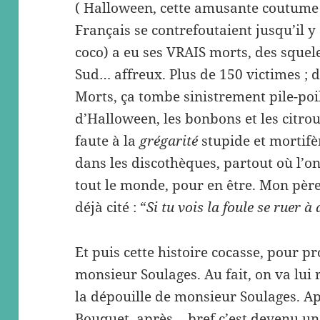
( Halloween, cette amusante coutume 
Français se contrefoutaient jusqu’il y
coco) a eu ses VRAIS morts, des squele
Sud… affreux. Plus de 150 victimes ; d
Morts, ça tombe sinistrement pile-poil
d’Halloween, les bonbons et les citroui
faute à la
grégarité
stupide et mortifè
dans les discothèques, partout où l’o
tout le monde, pour en être. Mon père 
déjà cité : “
Si tu vois la foule se ruer à 
Et puis cette histoire cocasse, pour pr
monsieur Soulages. Au fait, on va lu
la dépouille de monsieur Soulages. A
Bouquet, après… bref c’est devenu une 