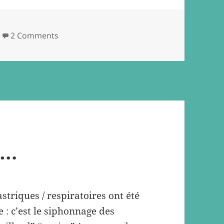
on En faisant le poirier
2 Comments
s…
gastriques / respiratoires ont été
e : c’est le siphonnage des