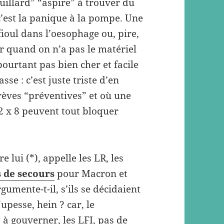
ouillard” “aspire” à trouver du
’est la panique à la pompe. Une
ioul dans l’oesophage ou, pire,
er quand on n’a pas le matériel
ourtant pas bien cher et facile
sse : c’est juste triste d’en
grèves “préventives” et où une
 2 x 8 peuvent tout bloquer
 lui (*), appelle les LR, les
 de secours
pour Macron et
gumente-t-il, s’ils se décidaient
upesse, hein ? car, le
 à gouverner, les LFI, pas de