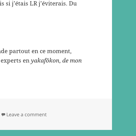
si j’étais LR j’éviterais. Du
nde partout en ce moment,
 experts en
yakafôkon
,
de mon
on Encore des pneus…
Leave a comment