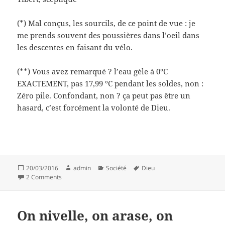
(*) Mal conçus, les sourcils, de ce point de vue : je
me prends souvent des poussières dans l’oeil dans
les descentes en faisant du vélo.
(**) Vous avez remarqué ? l’eau gèle à 0°C
EXACTEMENT, pas 17,99 °C pendant les soldes, non :
Zéro pile. Confondant, non ? ça peut pas être un
hasard, c’est forcément la volonté de Dieu.
Posted
Author
Categories
Tags
20/03/2016
admin
Société
Dieu
on
on Pourquoi ne peut-on pas s'épiler les sourcils ?
2 Comments
On nivelle, on arase, on