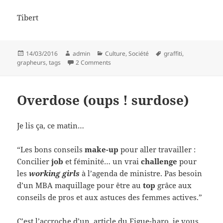
Tibert
Posted
Author
Categories
Tags
14/03/2016
admin
Culture
,
Société
graffiti
,
on
on Moi, mon adrénaline et ma liberté
grapheurs
,
tags
2 Comments
Overdose (oups ! surdose)
Je lis ça, ce matin…
“Les bons conseils
make-up
pour aller travailler :
Concilier
job
et féminité… un vrai
challenge
pour
les
working girls
à l’agenda de ministre. Pas besoin
d’un MBA maquillage pour être au
top
grâce aux
conseils de pros et aux astuces des femmes actives.”
C’est l’accroche d’un article du Figue-haro, je vous