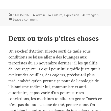
Posted
Author
Categories
Tags
11/03/2016
admin
Culture
,
Expression
franglais
on
on Overdose (oups ! surdose)
Leave a comment
Deux ou trois p'tites choses
Un ex-chef d’Action Directe sorti de taule sous
conditions se laisse aller à des louanges aux
terroristes du 13 novembre dernier : il les qualifie
de “courageux”. Ce qui pour lui signifie juste qu’ils
avaient des couilles, des
cojones
, précise-t-il plus
tard, embêté qu’on prenne ça pour de l’apologie de
l’islamisme radical : lui, communiste et anti-
autoritaire, et pas varié d’un pouce sur ses
convictions, les machines totalitaires genre Daech ce
n’est pas du tout sa tasse de thé, pensez donc. On
veut bien le croire, on se demande juste deux trucs :