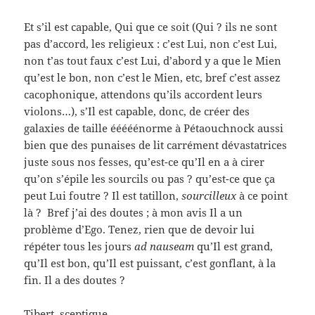
Et s’il est capable, Qui que ce soit (Qui ? ils ne sont
pas d’accord, les religieux : c’est Lui, non c’est Lui,
non t’as tout faux c’est Lui, d’abord y a que le Mien
qu’est le bon, non c’est le Mien, etc, bref c’est assez
cacophonique, attendons qu’ils accordent leurs
violons…), s’Il est capable, donc, de créer des
galaxies de taille ééééénorme à Pétaouchnock aussi
bien que des punaises de lit carrément dévastatrices
juste sous nos fesses, qu’est-ce qu’Il en a à cirer
qu’on s’épile les sourcils ou pas ? qu’est-ce que ça
peut Lui foutre ? Il est tatillon,
sourcilleux
à ce point
là ? Bref j’ai des doutes ; à mon avis Il a un
problème d’Ego. Tenez, rien que de devoir lui
répéter tous les jours
ad nauseam
qu’Il est grand,
qu’Il est bon, qu’Il est puissant, c’est gonflant, à la
fin. Il a des doutes ?
Tibert, sceptique