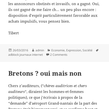
les annonceurs obstinés et invasifs, on a gagné. Oui,
ils ont gagné de me faire ch… un peu plus encore :
disposition d’esprit particulièrement favorable aux
achats impulsifs, vous pensez bien.
Tibert
Posted
Author
Categories
Tags
26/03/2016
admin
Economie
,
Expression
,
Société
on
on Tu vas la lire, ma pub, saleté
adblock journaux internet
2 Comments
Bretons ? oui mais non
Chers z’auditeurs, (“
chères auditrices et chers
auditeurs
“, diraient les hommes-et-femmes
politiques), ce que j’écrivais à propos de la
“demande” d’aéroport Grand-nantais de la part des
Bretons était bigrement vrai, et se confirme haut et