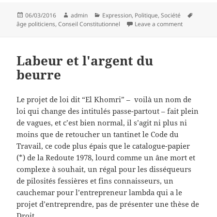
Posted
Author
Categories
Tags
06/03/2016
admin
Expression
,
Politique
,
Société
on
on Gérontoc
âge politiciens
,
Conseil Constitutionnel
Leave a comment
Labeur et l'argent du
beurre
Le projet de loi dit “El Khomri” – voilà un nom de
loi qui change des intitulés passe-partout – fait plein
de vagues, et c’est bien normal, il s’agit ni plus ni
moins que de retoucher un tantinet le Code du
Travail, ce code plus épais que le catalogue-papier
(*) de la Redoute 1978, lourd comme un âne mort et
complexe à souhait, un régal pour les disséqueurs
de pilosités fessières et fins connaisseurs, un
cauchemar pour l’entrepreneur lambda qui a le
projet d’entreprendre, pas de présenter une thèse de
Droit.