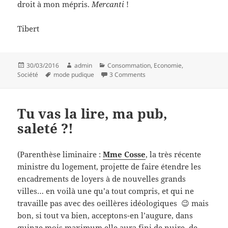
droit à mon mépris.
Mercanti
!
Tibert
Posted
Author
Categories
30/03/2016
admin
Consommation
,
Economie
,
on
Tags
on Pudiques et chic ?
Société
mode pudique
3 Comments
Tu vas la lire, ma pub,
saleté ?!
(Parenthèse liminaire :
Mme Cosse
, la très récente
ministre du logement, projette de faire étendre les
encadrements de loyers à de nouvelles grands
villes… en voilà une qu’a tout compris, et qui ne
travaille pas avec des oeillères idéologiques 😉 mais
bon, si tout va bien, acceptons-en l’augure, dans
quinze mois maximum elle aura fini de nuire, de