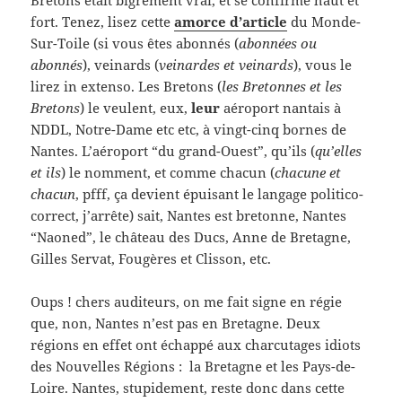
fort. Tenez, lisez cette
amorce d’article
du Monde-
Sur-Toile (si vous êtes abonnés (
abonnées ou
abonnés
), veinards (
veinardes et veinards
), vous le
lirez in extenso. Les Bretons (
les Bretonnes et les
Bretons
) le veulent, eux,
leur
aéroport nantais à
NDDL, Notre-Dame etc etc, à vingt-cinq bornes de
Nantes. L’aéroport “du grand-Ouest”, qu’ils (
qu’elles
et ils
) le nomment, et comme chacun (
chacune et
chacun
, pfff, ça devient épuisant le langage politico-
correct, j’arrête) sait, Nantes est bretonne, Nantes
“Naoned”, le château des Ducs, Anne de Bretagne,
Gilles Servat, Fougères et Clisson, etc.
Oups ! chers auditeurs, on me fait signe en régie
que, non, Nantes n’est pas en Bretagne. Deux
régions en effet ont échappé aux charcutages idiots
des Nouvelles Régions : la Bretagne et les Pays-de-
Loire. Nantes, stupidement, reste donc dans cette