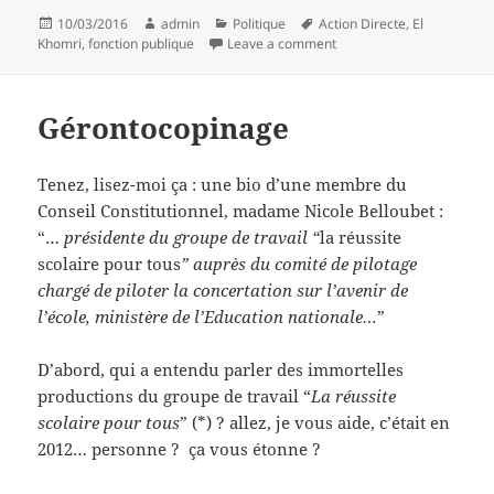
Posted
Author
Categories
Tags
10/03/2016
admin
Politique
Action Directe
,
El
on
on Deux ou trois p'tites c
Khomri
,
fonction publique
Leave a comment
Gérontocopinage
Tenez, lisez-moi ça : une bio d’une membre du
Conseil Constitutionnel, madame Nicole Belloubet :
“…
présidente du groupe de travail “
la réussite
scolaire pour tous
” auprès du comité de pilotage
chargé de piloter la concertation sur l’avenir de
l’école, ministère de l’Education nationale…
”
D’abord, qui a entendu parler des immortelles
productions du groupe de travail “
La réussite
scolaire pour tous
” (*) ? allez, je vous aide, c’était en
2012… personne ? ça vous étonne ?