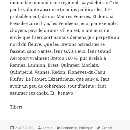
immuable immobilisme régional “paysdeloirain” de
par la volonté absconse (manips politicardes, très
probablement) de nos Maîtres Vénérés. Et donc, si
Pays-de-Loire il y a, les Vendéens, eux, par exemple,
citoyens paysdeloirains s’il en est, n’ont aucune
envie que l’aéroport nantais déménage à perpette au
nord du fleuve. Que les Bretons ostracistes se
fassent, sans Nantes, leur GAB à eux, leur Grand
Aéroport vraiment Breton 100 % pur Breizh à
Rennes, Lannion, Brest, Quimper, Morlaix,
Quimperlé, Vannes, Redon, Plonevez-du-Faou,
Plufur, Le Faoüet, Lézardrieux, que sais-je. Faut
avoir un peu de cohérence, tout’d’même ; faut
assumer ses choix. Et, kenavo !
Tibert.
Posted
Author
Categories
Tags
21/03/2016
admin
Economie
,
Politique
Grand