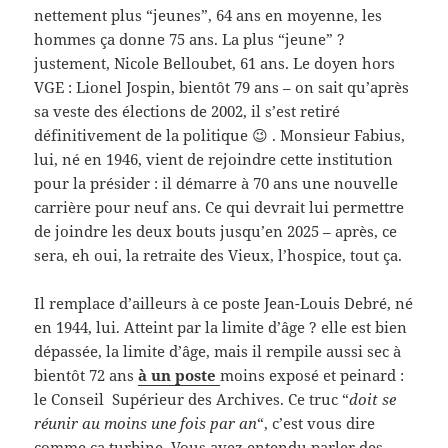
nettement plus “jeunes”, 64 ans en moyenne, les
hommes ça donne 75 ans. La plus “jeune” ?
justement, Nicole Belloubet, 61 ans. Le doyen hors
VGE : Lionel Jospin, bientôt 79 ans – on sait qu’après
sa veste des élections de 2002, il s’est retiré
définitivement de la politique 😉 . Monsieur Fabius,
lui, né en 1946, vient de rejoindre cette institution
pour la présider : il démarre à 70 ans une nouvelle
carrière pour neuf ans. Ce qui devrait lui permettre
de joindre les deux bouts jusqu’en 2025 – après, ce
sera, eh oui, la retraite des Vieux, l’hospice, tout ça.
Il remplace d’ailleurs à ce poste Jean-Louis Debré, né
en 1944, lui. Atteint par la limite d’âge ? elle est bien
dépassée, la limite d’âge, mais il rempile aussi sec à
bientôt 72 ans
à un poste
moins exposé et peinard :
le Conseil Supérieur des Archives. Ce truc “
doit se
réunir au moins une fois par an
“, c’est vous dire
comme ça turbine. Vous avez entendu parler des