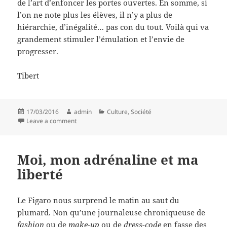
de l’art d’enfoncer les portes ouvertes. En somme, si
l’on ne note plus les élèves, il n’y a plus de
hiérarchie, d’inégalité… pas con du tout. Voilà qui va
grandement stimuler l’émulation et l’envie de
progresser.
Tibert
Posted
Author
Categories
17/03/2016
admin
Culture
,
Société
on
on On nivelle, on arase, on égalise
Leave a comment
Moi, mon adrénaline et ma
liberté
Le Figaro nous surprend le matin au saut du
plumard. Non qu’une journaleuse chroniqueuse de
fashion
ou de
make-up
ou de
dress-code
en fasse des