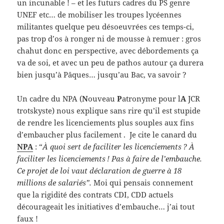
un incunable ! – et les futurs cadres du PS genre
UNEF etc… de mobiliser les troupes lycéennes
militantes quelque peu désoeuvrées ces temps-ci,
pas trop d’os à ronger ni de mousse à remuer : gros
chahut donc en perspective, avec débordements ça
va de soi, et avec un peu de pathos autour ça durera
bien jusqu’à Pâques… jusqu’au Bac, va savoir ?
Un cadre du NPA (
N
ouveau
P
atronyme pour l
A
JCR
trotskyste) nous explique sans rire qu’il est stupide
de rendre les licenciements plus souples aux fins
d’embaucher plus facilement . Je cite le canard du
NPA
: “
À quoi sert de faciliter les licenciements ? À
faciliter les licenciements ! Pas à faire de l’embauche.
Ce projet de loi vaut déclaration de guerre à 18
millions de salariés”.
Moi qui pensais connement
que la rigidité des contrats CDI, CDD actuels
décourageait les initiatives d’embauche… j’ai tout
faux !