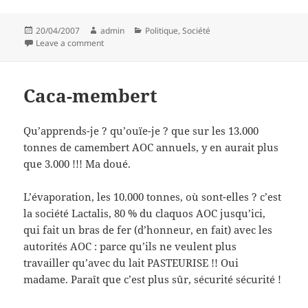
Posted
Author
Categories
20/04/2007
admin
Politique
,
Société
on
on Bagdad sur Seine
Leave a comment
Caca-membert
Qu’apprends-je ? qu’ouïe-je ? que sur les 13.000
tonnes de camembert AOC annuels, y en aurait plus
que 3.000 !!! Ma doué.
L’évaporation, les 10.000 tonnes, où sont-elles ? c’est
la société Lactalis, 80 % du claquos AOC jusqu’ici,
qui fait un bras de fer (d’honneur, en fait) avec les
autorités AOC : parce qu’ils ne veulent plus
travailler qu’avec du lait PASTEURISE !! Oui
madame. Paraît que c’est plus sûr, sécurité sécurité !