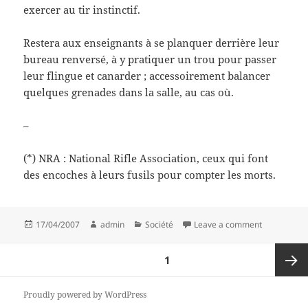
exercer au tir instinctif.
Restera aux enseignants à se planquer derrière leur
bureau renversé, à y pratiquer un trou pour passer
leur flingue et canarder ; accessoirement balancer
quelques grenades dans la salle, au cas où.
–
(*) NRA : National Rifle Association, ceux qui font
des encoches à leurs fusils pour compter les morts.
Posted
Author
Categories
on Autodéf
17/04/2007
admin
Société
Leave a comment
on
Posts
PAGE
1
pagination
Next
Proudly powered by WordPress