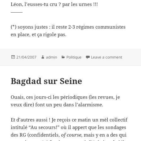
Léon, l’eusses-tu cru ? par les urnes !!!
——–
(*) soyons justes : il reste 2-3 régimes communistes
en place, et ça rigole pas.
Posted
Author
Categories
on Revanc
21/04/2007
admin
Politique
Leave a comment
on
Bagdad sur Seine
Ouais, ces jours-ci les périodiques (les revues, je
veux dire) font un peu dans l’alarmisme.
Et d’autres aussi ! Je reçois ce matin un mèl collectif
intitulé “Au secours!” où il appert que les sondages
des RG (confidentiels,
of course
, mais y en a des qui