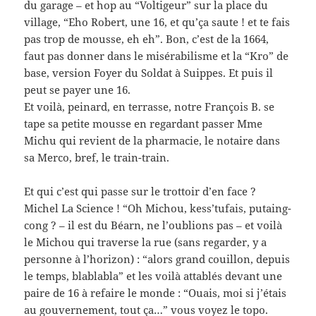
du garage – et hop au “Voltigeur” sur la place du
village, “Eho Robert, une 16, et qu’ça saute ! et te fais
pas trop de mousse, eh eh”. Bon, c’est de la 1664,
faut pas donner dans le misérabilisme et la “Kro” de
base, version Foyer du Soldat à Suippes. Et puis il
peut se payer une 16.
Et voilà, peinard, en terrasse, notre François B. se
tape sa petite mousse en regardant passer Mme
Michu qui revient de la pharmacie, le notaire dans
sa Merco, bref, le train-train.
Et qui c’est qui passe sur le trottoir d’en face ?
Michel La Science ! “Oh Michou, kess’tufais, putaing-
cong ? – il est du Béarn, ne l’oublions pas – et voilà
le Michou qui traverse la rue (sans regarder, y a
personne à l’horizon) : “alors grand couillon, depuis
le temps, blablabla” et les voilà attablés devant une
paire de 16 à refaire le monde : “Ouais, moi si j’étais
au gouvernement, tout ça…” vous voyez le topo.