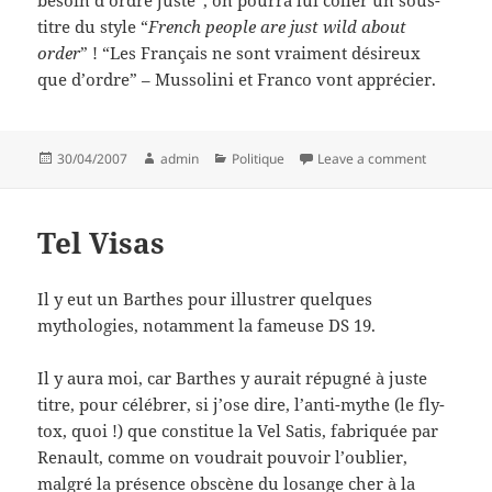
besoin d’ordre juste”, on pourra lui coller un sous-
titre du style “
French people are just wild about
order
” ! “Les Français ne sont vraiment désireux
que d’ordre” – Mussolini et Franco vont apprécier.
Posted
Author
Categories
on Ego far
30/04/2007
admin
Politique
Leave a comment
on
Tel Visas
Il y eut un Barthes pour illustrer quelques
mythologies, notamment la fameuse DS 19.
Il y aura moi, car Barthes y aurait répugné à juste
titre, pour célébrer, si j’ose dire, l’anti-mythe (le fly-
tox, quoi !) que constitue la Vel Satis, fabriquée par
Renault, comme on voudrait pouvoir l’oublier,
malgré la présence obscène du losange cher à la