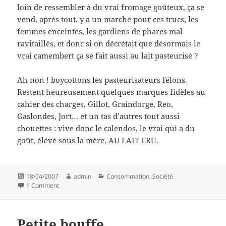
loin de ressembler à du vrai fromage goûteux, ça se
vend, après tout, y a un marché pour ces trucs, les
femmes enceintes, les gardiens de phares mal
ravitaillés, et donc si on décrétait que désormais le
vrai camembert ça se fait aussi au lait pasteurisé ?
Ah non ! boycottons les pasteurisateurs félons.
Restent heureusement quelques marques fidèles au
cahier des charges, Gillot, Graindorge, Reo,
Gaslondes, Jort… et un tas d’autres tout aussi
chouettes : vive donc le calendos, le vrai qui a du
goût, élévé sous la mère, AU LAIT CRU.
Posted
Author
Categories
18/04/2007
admin
Consommation
,
Société
on
on Caca-membert
1 Comment
Petite bouffe