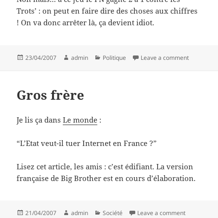
Trots’ : on peut en faire dire des choses aux chiffres
! On va donc arrêter là, ça devient idiot.
Posted
Author
Categories
on Savants
23/04/2007
admin
Politique
Leave a comment
on
Gros frère
Je lis ça dans
Le monde
:
“L’Etat veut-il tuer Internet en France ?”
Lisez cet article, les amis : c’est édifiant. La version
française de Big Brother est en cours d’élaboration.
Posted
Author
Categories
on Gros frè
21/04/2007
admin
Société
Leave a comment