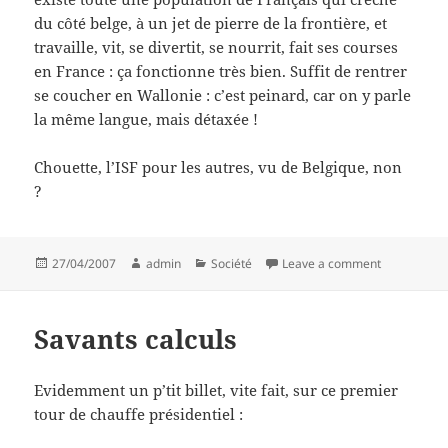
du côté belge, à un jet de pierre de la frontière, et
travaille, vit, se divertit, se nourrit, fait ses courses
en France : ça fonctionne très bien. Suffit de rentrer
se coucher en Wallonie : c’est peinard, car on y parle
la même langue, mais détaxée !
Chouette, l’ISF pour les autres, vu de Belgique, non
?
Posted
Author
Categories
on Evasions 
27/04/2007
admin
Société
Leave a comment
on
Savants calculs
Evidemment un p’tit billet, vite fait, sur ce premier
tour de chauffe présidentiel :