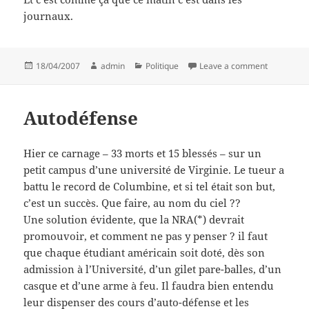
journaux.
Posted
Author
Categories
on Petite b
18/04/2007
admin
Politique
Leave a comment
on
Autodéfense
Hier ce carnage – 33 morts et 15 blessés – sur un
petit campus d’une université de Virginie. Le tueur a
battu le record de Columbine, et si tel était son but,
c’est un succès. Que faire, au nom du ciel ??
Une solution évidente, que la NRA(*) devrait
promouvoir, et comment ne pas y penser ? il faut
que chaque étudiant américain soit doté, dès son
admission à l’Université, d’un gilet pare-balles, d’un
casque et d’une arme à feu. Il faudra bien entendu
leur dispenser des cours d’auto-défense et les