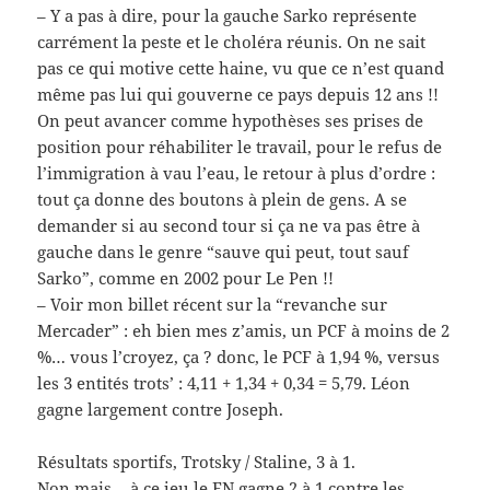
– Y a pas à dire, pour la gauche Sarko représente
carrément la peste et le choléra réunis. On ne sait
pas ce qui motive cette haine, vu que ce n’est quand
même pas lui qui gouverne ce pays depuis 12 ans !!
On peut avancer comme hypothèses ses prises de
position pour réhabiliter le travail, pour le refus de
l’immigration à vau l’eau, le retour à plus d’ordre :
tout ça donne des boutons à plein de gens. A se
demander si au second tour si ça ne va pas être à
gauche dans le genre “sauve qui peut, tout sauf
Sarko”, comme en 2002 pour Le Pen !!
– Voir mon billet récent sur la “revanche sur
Mercader” : eh bien mes z’amis, un PCF à moins de 2
%… vous l’croyez, ça ? donc, le PCF à 1,94 %, versus
les 3 entités trots’ : 4,11 + 1,34 + 0,34 = 5,79. Léon
gagne largement contre Joseph.
Résultats sportifs, Trotsky / Staline, 3 à 1.
Non mais… à ce jeu le FN gagne 2 à 1 contre les