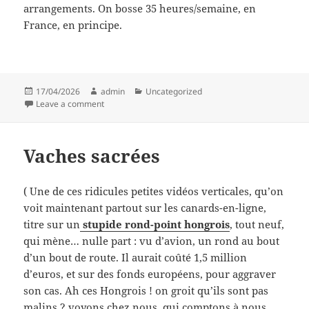
arrangements. On bosse 35 heures/semaine, en
France, en principe.
Posted
Author
Categories
17/04/2026
admin
Uncategorized
on
on Ach, Pariss !
Leave a comment
Vaches sacrées
( Une de ces ridicules petites vidéos verticales, qu’on
voit maintenant partout sur les canards-en-ligne,
titre sur un
stupide rond-point hongrois
, tout neuf,
qui mène… nulle part : vu d’avion, un rond au bout
d’un bout de route. Il aurait coûté 1,5 million
d’euros, et sur des fonds européens, pour aggraver
son cas. Ah ces Hongrois ! on groit qu’ils sont pas
malins ? voyons chez nous, qui comptons à nous