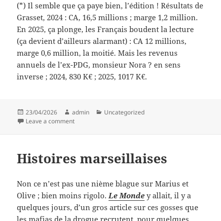
(*) Il semble que ça paye bien, l’édition ! Résultats de
Grasset, 2024 : CA, 16,5 millions ; marge 1,2 million.
En 2025, ça plonge, les Français boudent la lecture
(ça devient d’ailleurs alarmant) : CA 12 millions,
marge 0,6 million, la moitié. Mais les revenus
annuels de l’ex-PDG, monsieur Nora ? en sens
inverse ; 2024, 830 K€ ; 2025, 1017 K€.
Posted
Author
Categories
23/04/2026
admin
Uncategorized
on
on Tantôt jaune, tantôt vert
Leave a comment
Histoires marseillaises
Non ce n’est pas une nième blague sur Marius et
Olive ; bien moins rigolo.
Le Monde
y allait, il y a
quelques jours, d’un gros article sur ces gosses que
les mafias de la drogue recrutent, pour quelques