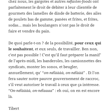
chez nous, les gargotes et autres
néfastes-foods
ont
parfaitement le droit de débiter à leur clientèle de
gourmets des lamelles de dinde de batterie, des ailes
de poulets bas de gamme, panées et frites, et frites,
sodas… mais les boulangers n’ont pas le droit de
faire et vendre du pain.
De quoi parle-t-on ? de la possibilité,
pour ceux qui
le souhaitent
, et eux seuls, de travailler. Ben non,
c’est pas possible ! C’est qu’il faut préparer la manif’
de l’après-midi, les banderoles, les camionnettes des
syndicats, monter les sonos, et beugler,
annuellement, qu’ “
on-nélàààà, on-nélààà
” . Et l’on
fera sauter notre pauvre gouvernement de raccroc,
s’il veut autoriser le travail à ceux que ça intéresse.
“O
n-nélàààà, on-nélaaaa
” : eh oui, on en est encore
là.
Tibert