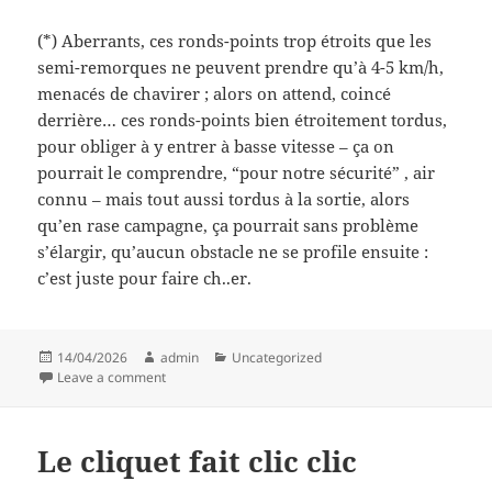
(*) Aberrants, ces ronds-points trop étroits que les
semi-remorques ne peuvent prendre qu’à 4-5 km/h,
menacés de chavirer ; alors on attend, coincé
derrière… ces ronds-points bien étroitement tordus,
pour obliger à y entrer à basse vitesse – ça on
pourrait le comprendre, “pour notre sécurité” , air
connu – mais tout aussi tordus à la sortie, alors
qu’en rase campagne, ça pourrait sans problème
s’élargir, qu’aucun obstacle ne se profile ensuite :
c’est juste pour faire ch..er.
Posted
Author
Categories
14/04/2026
admin
Uncategorized
on
on Vaches sacrées
Leave a comment
Le cliquet fait clic clic