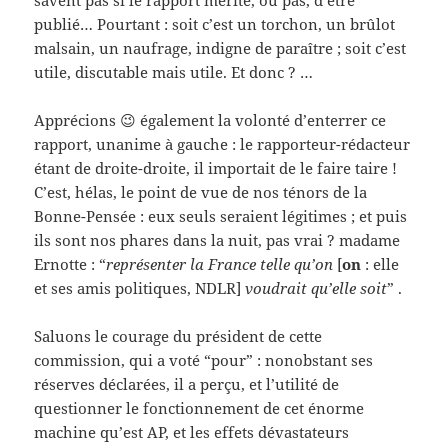
savent pas si le rapport mérite, ou pas, d’être
publié… Pourtant : soit c’est un torchon, un brûlot
malsain, un naufrage, indigne de paraître ; soit c’est
utile, discutable mais utile. Et donc ? …
Apprécions 😉 également la volonté d’enterrer ce
rapport, unanime à gauche : le rapporteur-rédacteur
étant de droite-droite, il importait de le faire taire !
C’est, hélas, le point de vue de nos ténors de la
Bonne-Pensée : eux seuls seraient légitimes ; et puis
ils sont nos phares dans la nuit, pas vrai ? madame
Ernotte : “
représenter la France telle qu’on
[
on
: elle
et ses amis politiques, NDLR]
voudrait qu’elle soit
” .
Saluons le courage du président de cette
commission, qui a voté “pour” : nonobstant ses
réserves déclarées, il a perçu, et l’utilité de
questionner le fonctionnement de cet énorme
machine qu’est AP, et les effets dévastateurs