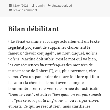
Posted
Author
Categories
12/04/2026
admin
Uncategorized
on
on Le cliquet fait clic clic
Leave a comment
Bilan débilitant
( Le Sénat examine et corrige actuellement un
texte
législatif
projetant de supprimer clairement le
fameux “devoir conjugal” , au nom duquel,
nolens
volens
, Martine doit subir, c’est le mot qui va bien,
les conséquences
hussardesques
des montées de
testostérone de Robert (*), ou, plus rarement, vice-
versa. C’est un pan entier de notre folklore qui fout
le camp : la chemise de nuit avec sa longue
boutonnière centrale-ventrale, ornée du justificatif
“Dieu le veut” , et autres “
ben quoi, on est pas samedi
!” , “
pas ce soir, j’ai la migraine
” … on n’a pas envie,
et basta. Ce qui ne résout rien, mais clarifie les