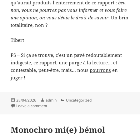
qu’aurait produits l’enterrement de ce rapport :
ben
non, vous ne pourrez pas vous informer et vous faire
une opinion, on vous dénie le droit de savoir
. Un brin
totalitaire, non ?
Tibert
PS – Si ça se trouve, c’est un pavé redoutablement
indigeste, ce rapport, une purge à la lecture… et
contestable, peut-être, mais… nous
pourrons
en
juger !
Posted
Author
Categories
28/04/2026
admin
Uncategorized
on
on De la lecture, ou du baillon
Leave a comment
Monochro mi(e) bémol