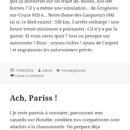
que ça donnerait sur un trajet de, disons, 450-500
bornes ? il y a même une simulation… de Grognons-
sur-Couze (63) à… Notre-Dame-des-Langueurs (44)
(si si, ce bled existe) : 530 km, 3 arrêts-recharge ! une
heure trente minimum à poireauter, s’il n’y a pas la
queue. Et vous savez quoi ? tout ou presque sur
autoroutes ! Donc : soyons riches ! ayons de l’argent
! et engraissons les
autorouteurs
privés.
Posted
Author
Categories
19/04/2026
admin
Uncategorized
on
on Avec des amuse-gueule et des glaçons
Leave a comment
Ach, Pariss !
( Je reste pantois à constater, parcourant mes
canards-sur-Houèbe, combien nos compatriotes sont
attachés à la chansonnette. On prépare déjà