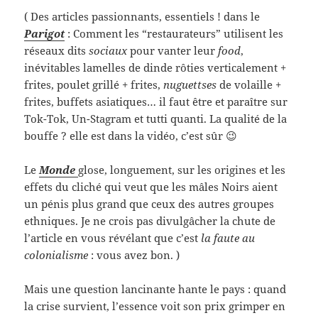
( Des articles passionnants, essentiels ! dans le
Parigot
: Comment les “restaurateurs” utilisent les
réseaux dits
sociaux
pour vanter leur
food
,
inévitables lamelles de dinde rôties verticalement +
frites, poulet grillé + frites,
nuguettses
de volaille +
frites, buffets asiatiques… il faut être et paraître sur
Tok-Tok, Un-Stagram et tutti quanti. La qualité de la
bouffe ? elle est dans la vidéo, c’est sûr 😉
Le
Monde
glose, longuement, sur les origines et les
effets du cliché qui veut que les mâles Noirs aient
un pénis plus grand que ceux des autres groupes
ethniques. Je ne crois pas divulgâcher la chute de
l’article en vous révélant que c’est
la faute au
colonialisme
: vous avez bon. )
Mais une question lancinante hante le pays : quand
la crise survient, l’essence voit son prix grimper en