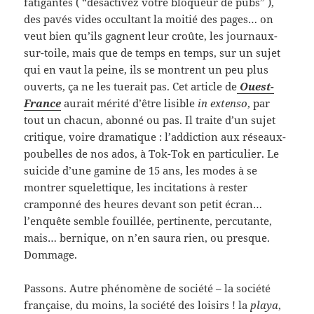
fatigantes ( “désactivez votre bloqueur de pubs” ),
des pavés vides occultant la moitié des pages… on
veut bien qu’ils gagnent leur croûte, les journaux-
sur-toile, mais que de temps en temps, sur un sujet
qui en vaut la peine, ils se montrent un peu plus
ouverts, ça ne les tuerait pas. Cet article de
Ouest-
France
aurait mérité d’être lisible
in extenso
, par
tout un chacun, abonné ou pas. Il traite d’un sujet
critique, voire dramatique : l’addiction aux réseaux-
poubelles de nos ados, à Tok-Tok en particulier. Le
suicide d’une gamine de 15 ans, les modes à se
montrer squelettique, les incitations à rester
cramponné des heures devant son petit écran…
l’enquête semble fouillée, pertinente, percutante,
mais… bernique, on n’en saura rien, ou presque.
Dommage.
Passons. Autre phénomène de société – la société
française, du moins, la société des loisirs ! la
playa
,