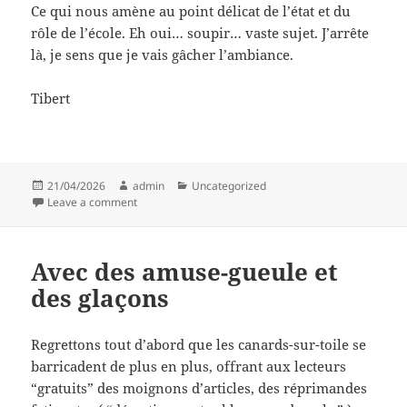
Ce qui nous amène au point délicat de l’état et du
rôle de l’école. Eh oui… soupir… vaste sujet. J’arrête
là, je sens que je vais gâcher l’ambiance.
Tibert
Posted
Author
Categories
21/04/2026
admin
Uncategorized
on
on Histoires marseillaises
Leave a comment
Avec des amuse-gueule et
des glaçons
Regrettons tout d’abord que les canards-sur-toile se
barricadent de plus en plus, offrant aux lecteurs
“gratuits” des moignons d’articles, des réprimandes