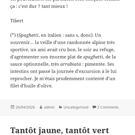
ça : c’est dur ? tant mieux !
Tibert
(*) (
Spaghetti
, en italien : sans s, donc). Un
souvenir… la veille d’une randonnée alpine très
sportive, un ami avait cru bon, le soir au refuge,
d’agrémenter son énorme plat de
spaghetti
, de la
sauce optionnelle, très
arrabiata
: pimentée. Ses
intestins ont passé la journée d’excursion à le lui
reprocher. Je m’étais prudemment contenté d’un
filet d’huile d’olive.
Posted
Author
Categories
on Monoc
26/04/2026
admin
Uncategorized
2 Comments
on
Tantôt jaune, tantôt vert