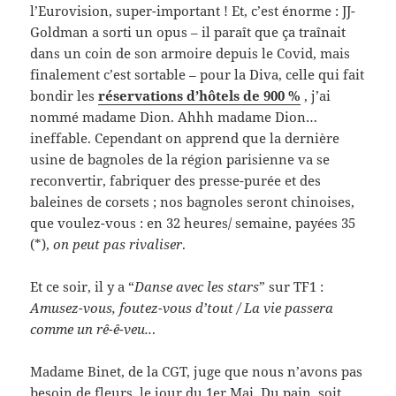
l’Eurovision, super-important ! Et, c’est énorme : JJ-
Goldman a sorti un opus – il paraît que ça traînait
dans un coin de son armoire depuis le Covid, mais
finalement c’est sortable – pour la Diva, celle qui fait
bondir les
réservations d’hôtels de 900 %
, j’ai
nommé madame Dion. Ahhh madame Dion…
ineffable. Cependant on apprend que la dernière
usine de bagnoles de la région parisienne va se
reconvertir, fabriquer des presse-purée et des
baleines de corsets ; nos bagnoles seront chinoises,
que voulez-vous : en 32 heures/ semaine, payées 35
(*),
on peut pas rivaliser
.
Et ce soir, il y a “
Danse avec les stars
” sur TF1 :
Amusez-vous, foutez-vous d’tout / La vie passera
comme un rê-ê-veu..
.
Madame Binet, de la CGT, juge que nous n’avons pas
besoin de fleurs, le jour du 1er Mai. Du pain, soit,