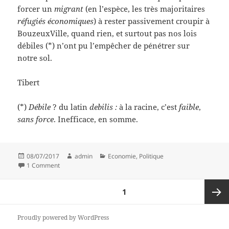
forcer un
migrant
(en l’espèce, les très majoritaires
réfugiés économiques
) à rester passivement croupir à
BouzeuxVille, quand rien, et surtout pas nos lois
débiles (*) n’ont pu l’empêcher de pénétrer sur
notre sol.
Tibert
(*)
Débile
? du latin
debilis :
à la racine, c’est
faible
,
sans force
. Inefficace, en somme.
Posted
Author
Categories
08/07/2017
admin
Economie
,
Politique
on
on Etalons le problème, ça paraîtra moins gros
1 Comment
Posts
PAGE
1
pagination
Next
Proudly powered by WordPress