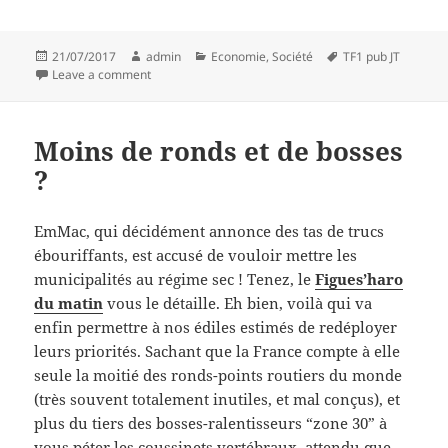
Posted
Author
Categories
Tags
21/07/2017
admin
Economie
,
Société
TF1 pub JT
on
on On en rajoute une couche
Leave a comment
Moins de ronds et de bosses
?
EmMac, qui décidément annonce des tas de trucs
ébouriffants, est accusé de vouloir mettre les
municipalités au régime sec ! Tenez, le
Figues’haro
du matin
vous le détaille. Eh bien, voilà qui va
enfin permettre à nos édiles estimés de redéployer
leurs priorités. Sachant que la France compte à elle
seule la moitié des ronds-points routiers du monde
(très souvent totalement inutiles, et mal conçus), et
plus du tiers des bosses-ralentisseurs “zone 30” à
vous péter les coussinets vertébraux, attendu que