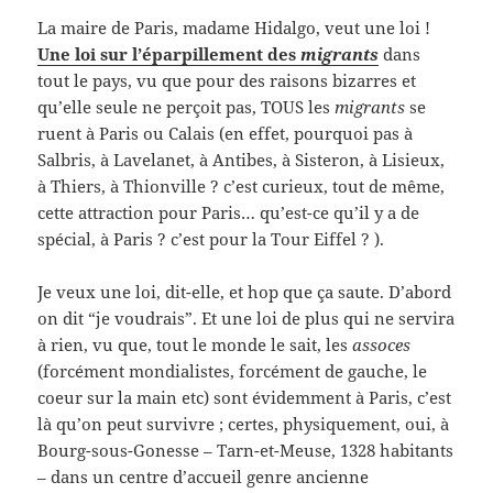
La maire de Paris, madame Hidalgo, veut une loi !
Une loi sur l’éparpillement des
migrants
dans
tout le pays, vu que pour des raisons bizarres et
qu’elle seule ne perçoit pas, TOUS les
migrants
se
ruent à Paris ou Calais (en effet, pourquoi pas à
Salbris, à Lavelanet, à Antibes, à Sisteron, à Lisieux,
à Thiers, à Thionville ? c’est curieux, tout de même,
cette attraction pour Paris… qu’est-ce qu’il y a de
spécial, à Paris ? c’est pour la Tour Eiffel ? ).
Je veux une loi, dit-elle, et hop que ça saute. D’abord
on dit “je voudrais”. Et une loi de plus qui ne servira
à rien, vu que, tout le monde le sait, les
assoces
(forcément mondialistes, forcément de gauche, le
coeur sur la main etc) sont évidemment à Paris, c’est
là qu’on peut survivre ; certes, physiquement, oui, à
Bourg-sous-Gonesse – Tarn-et-Meuse, 1328 habitants
– dans un centre d’accueil genre ancienne