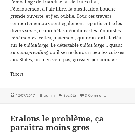
l’emballage de friandise ou de frites itou,
l’éternuement à l’air libre, la mastication bouche
grande ouverte, et j’en oublie. Tous ces travers
comportementaux sont également répartis entre les
divers sexes, ce qui hélas démobilise les féministes
véhémentes, celles, justement, qui nous ont alertés
sur le
mâlaularge
. Le détestable
mâlaularge
… quant
au
manspreading
, qu’il serre donc un peu les cuisses
aux States, on n’en veut pas, grossier personnage.
Tibert
Posted
Author
Categories
on Quand le mâl
12/07/2017
admin
Société
3 Comments
on
Etalons le problème, ça
paraîtra moins gros