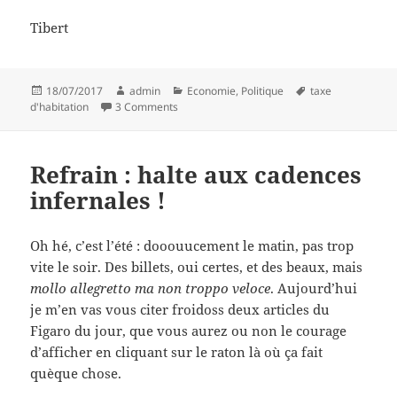
Tibert
Posted
Author
Categories
Tags
18/07/2017
admin
Economie
,
Politique
taxe
on
on Moins de ronds et de bosses ?
d'habitation
3 Comments
Refrain : halte aux cadences
infernales !
Oh hé, c’est l’été : dooouucement le matin, pas trop
vite le soir. Des billets, oui certes, et des beaux, mais
mollo allegretto ma non troppo veloce
. Aujourd’hui
je m’en vas vous citer froidoss deux articles du
Figaro du jour, que vous aurez ou non le courage
d’afficher en cliquant sur le raton là où ça fait
quèque chose.