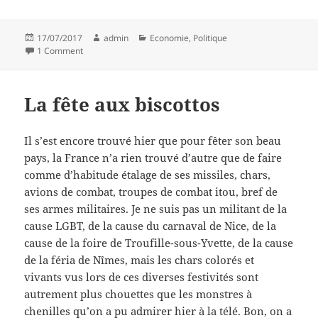
Posted
Author
Categories
17/07/2017
admin
Economie
,
Politique
on
on Refrain : halte aux cadences infernales !
1 Comment
La fête aux biscottos
Il s’est encore trouvé hier que pour fêter son beau
pays, la France n’a rien trouvé d’autre que de faire
comme d’habitude étalage de ses missiles, chars,
avions de combat, troupes de combat itou, bref de
ses armes militaires. Je ne suis pas un militant de la
cause LGBT, de la cause du carnaval de Nice, de la
cause de la foire de Troufille-sous-Yvette, de la cause
de la féria de Nîmes, mais les chars colorés et
vivants vus lors de ces diverses festivités sont
autrement plus chouettes que les monstres à
chenilles qu’on a pu admirer hier à la télé. Bon, on a