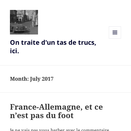
On traite d'un tas de trucs,
MENU
AND
ici.
WIDGETS
Month:
July 2017
France-Allemagne, et ce
n’est pas du foot
Je ne vais pas vous barber avec le commentaire