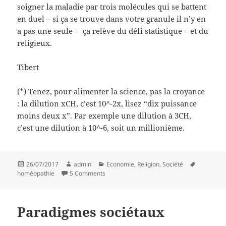
soigner la maladie par trois molécules qui se battent
en duel – si ça se trouve dans votre granule il n’y en
a pas une seule – ça relève du défi statistique – et du
religieux.
Tibert
(*) Tenez, pour alimenter la science, pas la croyance
: la dilution xCH, c’est 10^-2x, lisez “dix puissance
moins deux x”. Par exemple une dilution à 3CH,
c’est une dilution à 10^-6, soit un millionième.
Posted
Author
Categories
Tags
26/07/2017
admin
Economie
,
Religion
,
Société
on
on Plutôt croire que savoir
homéopathie
5 Comments
Paradigmes sociétaux