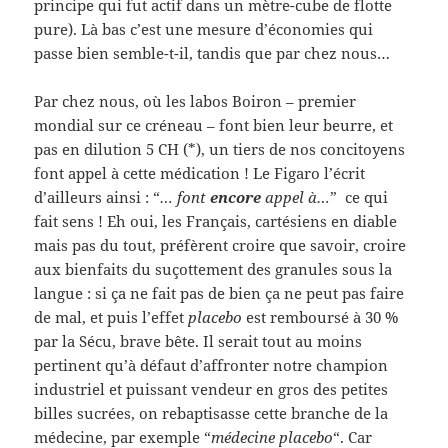
principe qui fut actif dans un mètre-cube de flotte
pure). Là bas c’est une mesure d’économies qui
passe bien semble-t-il, tandis que par chez nous…
Par chez nous, où les labos Boiron – premier
mondial sur ce créneau – font bien leur beurre, et
pas en dilution 5 CH (*), un tiers de nos concitoyens
font appel à cette médication ! Le Figaro l’écrit
d’ailleurs ainsi : “
… font
encore
appel à…
” ce qui
fait sens ! Eh oui, les Français, cartésiens en diable
mais pas du tout, préfèrent croire que savoir, croire
aux bienfaits du suçottement des granules sous la
langue : si ça ne fait pas de bien ça ne peut pas faire
de mal, et puis l’effet
placebo
est remboursé à 30 %
par la Sécu, brave bête. Il serait tout au moins
pertinent qu’à défaut d’affronter notre champion
industriel et puissant vendeur en gros des petites
billes sucrées, on rebaptisasse cette branche de la
médecine, par exemple “
médecine placebo
“. Car