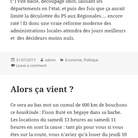
(*) Vite bâclé, découpage idiot, laissant les
départements en l’état, et puis des fois que ça aurait
limité la déculottée du PS aux Régionales…. encore
raté ! Et donc une vraie réforme moderne des
administrations locales attendra des jours meilleurs
et des décideurs moins nuls.
Posted
Author
Categories
31/07/2017
admin
Economie
,
Politique
on
on France-Allemagne, et ce n’est pas du foot
Leave a comment
Alors ça vient ?
Ce sera au bas mot un cumul de 600 km de bouchons
ce
houikinde
: Fison Buté en bégaye dans sa barbe.
Les locations du samedi 13 heures au samedi 11
heures en sont la cause : tant pis pour vous si vous
êtes sur la route, vous n’aviez qu’à louer du jeudi 10