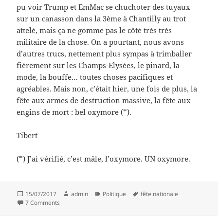
pu voir Trump et EmMac se chuchoter des tuyaux
sur un canasson dans la 3ème à Chantilly au trot
attelé, mais ça ne gomme pas le côté très très
militaire de la chose. On a pourtant, nous avons
d’autres trucs, nettement plus sympas à trimballer
fièrement sur les Champs-Elysées, le pinard, la
mode, la bouffe… toutes choses pacifiques et
agréables. Mais non, c’était hier, une fois de plus, la
fête aux armes de destruction massive, la fête aux
engins de mort : bel oxymore (*).
Tibert
(*) J’ai vérifié, c’est mâle, l’oxymore. UN oxymore.
Posted
Author
Categories
Tags
15/07/2017
admin
Politique
fête nationale
on
on La fête aux biscottos
7 Comments