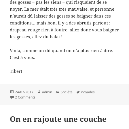
des gosses – pas les siens – qui risquaient de se
noyer. La mer était très très mauvaise, et personne
n’aurait dû laisser des gosses se baigner dans ces
conditions… mais bon, il y a des abrutis partout :
drapeau rouge rien à foutre, allez donc vous baigner
les gosses, allez du balai !
Voilà, comme on dit quand on n’a plus rien à dire.
C’est à vous.
Tibert
Posted
Author
Categories
Tags
24/07/2017
admin
Société
noyades
on
on Paradigmes sociétaux
2 Comments
On en rajoute une couche