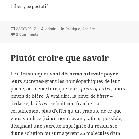
Tibert, expectatif
Posted
Author
Categories
28/07/2017
admin
Politique
,
Société
on
on Alors ça vient ?
3 Comments
Plutôt croire que savoir
Les Britanniques
vont désormais devoir payer
leurs sucrettes-granules homéopathiques de leur
poche, au même titre que leurs
pints of bitter
, leurs
pintes de bière. A vrai dire, la pinte de
bitter
–
tiédasse, la
bitter
se boit peu fraîche – a
certainement plus d’effet qu’un granule de ce que
vous voudrez (ici un nom savant, latin si possible,
désignant une sucrette imprégnée du résidu sec
d’une solution où surnagèrent 26 molécules d’un