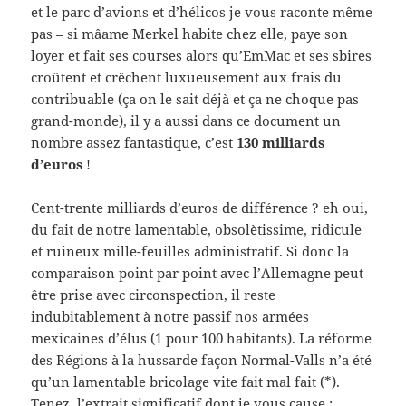
et le parc d’avions et d’hélicos je vous raconte même
pas – si mâame Merkel habite chez elle, paye son
loyer et fait ses courses alors qu’EmMac et ses sbires
croûtent et crêchent luxueusement aux frais du
contribuable (ça on le sait déjà et ça ne choque pas
grand-monde), il y a aussi dans ce document un
nombre assez fantastique, c’est
130 milliards
d’euros
!
Cent-trente milliards d’euros de différence ? eh oui,
du fait de notre lamentable, obsolètissime, ridicule
et ruineux mille-feuilles administratif. Si donc la
comparaison point par point avec l’Allemagne peut
être prise avec circonspection, il reste
indubitablement à notre passif nos armées
mexicaines d’élus (1 pour 100 habitants). La réforme
des Régions à la hussarde façon Normal-Valls n’a été
qu’un lamentable bricolage vite fait mal fait (*).
Tenez, l’extrait significatif dont je vous cause :