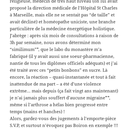
religieuse, médecin de très haut niveau (on lui avait
proposé la direction médicale de l’Hôpital St Charles
à Marseille, mais elle ne se sentait pas “de taille” et
avait décliné) et homéopathe uniciste, une branche
particulière de la médecine énergétique holistique.
J’abrège : après six mois de consultations à raison de
3h par semaine, nous avons déterminé mon
“similimum”*, que le labo du monastère m’a
fabriqué (il y avait aussi une soeur-pharmacienne,
nantie de tous les diplômes officiels adéquats) et j’ai
été traité avec ces “petits bonbons” en sucre. Là
encore, la réaction – quasi-instantanée et tout à fait
inattendue de ma part – a été d’une violence
extrême… mais depuis (ça fait vingt ans maintenant)
je n’ai jamais plus souffert d’aucune migraine**,
même si l’arthrose a hélas bien progressé entre
temps (mains et hanches) !
Alors, gardez-vous des jugements à l’emporte-pièce
S.V.P, et surtout n’évoquez pas Boiron en exemple !!!