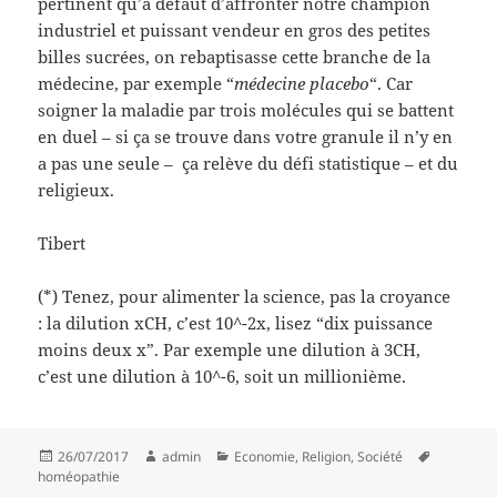
pertinent qu’à défaut d’affronter notre champion
industriel et puissant vendeur en gros des petites
billes sucrées, on rebaptisasse cette branche de la
médecine, par exemple “
médecine placebo
“. Car
soigner la maladie par trois molécules qui se battent
en duel – si ça se trouve dans votre granule il n’y en
a pas une seule – ça relève du défi statistique – et du
religieux.
Tibert
(*) Tenez, pour alimenter la science, pas la croyance
: la dilution xCH, c’est 10^-2x, lisez “dix puissance
moins deux x”. Par exemple une dilution à 3CH,
c’est une dilution à 10^-6, soit un millionième.
Posted
Author
Categories
Tags
26/07/2017
admin
Economie
,
Religion
,
Société
on
homéopathie