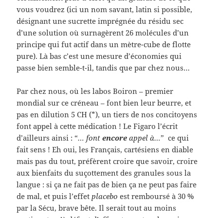
vous voudrez (ici un nom savant, latin si possible,
désignant une sucrette imprégnée du résidu sec
d’une solution où surnagèrent 26 molécules d’un
principe qui fut actif dans un mètre-cube de flotte
pure). Là bas c’est une mesure d’économies qui
passe bien semble-t-il, tandis que par chez nous…
Par chez nous, où les labos Boiron – premier
mondial sur ce créneau – font bien leur beurre, et
pas en dilution 5 CH (*), un tiers de nos concitoyens
font appel à cette médication ! Le Figaro l’écrit
d’ailleurs ainsi : “
… font
encore
appel à…
” ce qui
fait sens ! Eh oui, les Français, cartésiens en diable
mais pas du tout, préfèrent croire que savoir, croire
aux bienfaits du suçottement des granules sous la
langue : si ça ne fait pas de bien ça ne peut pas faire
de mal, et puis l’effet
placebo
est remboursé à 30 %
par la Sécu, brave bête. Il serait tout au moins