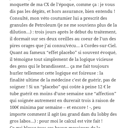
moquette de ma CX de l’époque, comme ça : je vous
dis pas les dégâts, et hors assurance, bien entendu !
Consulté, mon véto coutumier lui a prescrit des
granules de Petroleum (je ne me souviens plus de la
dilution…) : trois jours après le début du traitement,
il dormait sur ses deux oreilles au coeur de l’un des
pires orages que j’ai connu/vécu… à Cordes-sur-Ciel.
Quant au fameux “effet placebo” si souvent évoqué,
il témoigne tout simplement de la logique vicieuse
des gens qui le brandissent… ça me fait toujours
hurler tellement cette logique est foireuse : la
finalité ultime de la médecine c’est de guérir, pas de
soigner ! Si un “placebo” qui coûte à peine 12 € le
tube guérit en moins d’une semaine une “affection”
qui soignée autrement en durerait trois à raison de
100€ minima par semaine – et encore ! -, peu
importe comment il agit (au grand dam du lobby des
gros labos…) : pour moi le calcul est vite fait !
Ce qui blesse tous ces beaux messieurs de la