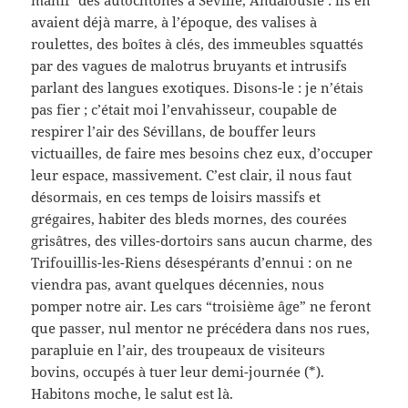
manif’ des autochtones à Séville, Andalousie : ils en
avaient déjà marre, à l’époque, des valises à
roulettes, des boîtes à clés, des immeubles squattés
par des vagues de malotrus bruyants et intrusifs
parlant des langues exotiques. Disons-le : je n’étais
pas fier ; c’était moi l’envahisseur, coupable de
respirer l’air des Sévillans, de bouffer leurs
victuailles, de faire mes besoins chez eux, d’occuper
leur espace, massivement. C’est clair, il nous faut
désormais, en ces temps de loisirs massifs et
grégaires, habiter des bleds mornes, des courées
grisâtres, des villes-dortoirs sans aucun charme, des
Trifouillis-les-Riens désespérants d’ennui : on ne
viendra pas, avant quelques décennies, nous
pomper notre air. Les cars “troisième âge” ne feront
que passer, nul mentor ne précédera dans nos rues,
parapluie en l’air, des troupeaux de visiteurs
bovins, occupés à tuer leur demi-journée (*).
Habitons moche, le salut est là.