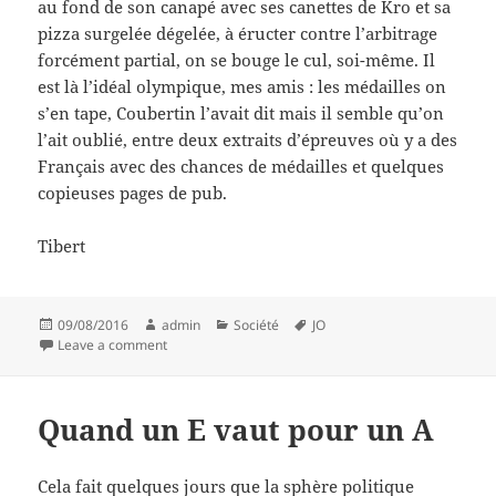
au fond de son canapé avec ses canettes de Kro et sa
pizza surgelée dégelée, à éructer contre l’arbitrage
forcément partial, on se bouge le cul, soi-même. Il
est là l’idéal olympique, mes amis : les médailles on
s’en tape, Coubertin l’avait dit mais il semble qu’on
l’ait oublié, entre deux extraits d’épreuves où y a des
Français avec des chances de médailles et quelques
copieuses pages de pub.
Tibert
Posted
Author
Categories
Tags
09/08/2016
admin
Société
JO
on
on Je m’voyais déjà…
Leave a comment
Quand un E vaut pour un A
Cela fait quelques jours que la sphère politique