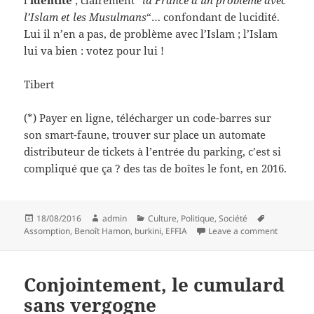
l’Islam et les Musulmans
“… confondant de lucidité.
Lui il n’en a pas, de problème avec l’Islam ; l’Islam
lui va bien : votez pour lui !
Tibert
(*) Payer en ligne, télécharger un code-barres sur
son smart-faune, trouver sur place un automate
distributeur de tickets à l’entrée du parking, c’est si
compliqué que ça ? des tas de boîtes le font, en 2016.
Posted
Author
Categories
Tags
18/08/2016
admin
Culture
,
Politique
,
Société
on
on Deux t
Assomption
,
Benoît Hamon
,
burkini
,
EFFIA
Leave a comment
Conjointement, le cumulard
sans vergogne