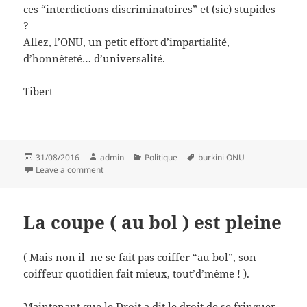
ces “interdictions discriminatoires” et (sic) stupides
?
Allez, l’ONU, un petit effort d’impartialité,
d’honnêteté… d’universalité.
Tibert
Posted
Author
Categories
Tags
31/08/2016
admin
Politique
burkini ONU
on
on La paille et la poutre, parabole
Leave a comment
La coupe ( au bol ) est pleine
( Mais non il ne se fait pas coiffer “au bol”, son
coiffeur quotidien fait mieux, tout’d’même ! ).
Maintenant que le Droit a dit le droit de se fringuer