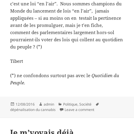
c’est une loi “en l’air”. Nous sommes champions du
Monde du lancement de lois “en l’air”, jamais
appliquées – si au moins on en testait la pertinence
avant de les promulguer, mais je t’en fiche,
comment des parlementaires largement hors-sol
pourraient-ils voter des lois qui collent au quotidien
du peuple ? (*)
Tibert
(*) ne confondons surtout pas avec le
Quotidien du
Peuple
.
Posted
Author
Categories
Tags
12/08/2016
admin
Politique
,
Société
on
on Prise de conscience 
dépénalisation du cannabis
Leave a comment
Je m’voyais déjà…