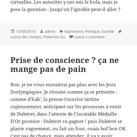
virtuelles. Les autorités y ont mis le holà, mais je
pose la question : jusqu’où l’ignoble peut-il aller ?
Posted
Author
Categories
Tags
13/08/2016
admin
Expression
,
Politique
,
Société
on
on Conjointement,
cumul des mndats
,
Pokemon Go
Leave a comment
Prise de conscience ? ça ne
mange pas de pain
Bon, je ne vous ennuierai pas plus avec les Jeux
Zoolympiques. Je résume comme ça se présente :
comme d’hab’, la presse-Cocorico tartine
copieusement, anticipant sur les prouesses à venir
de Dubéret, dans l’attente de l’inratable Médaille
D’Or promise : Dubéret va gagner ! puis Dubéret se
plante vaguement, ou fait un four, ouais bof bon OK
c’est pas de chance, mais attendez, il va y avoir