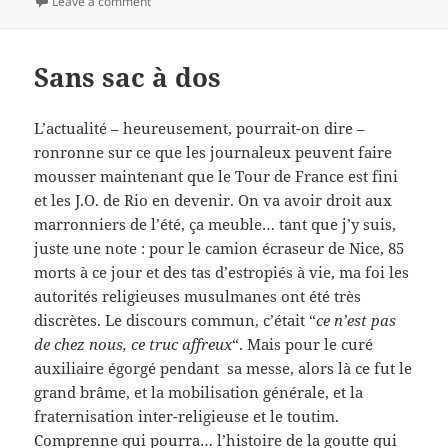
on
on Quand un E vaut pour un A
Leave a comment
Sans sac à dos
L’actualité – heureusement, pourrait-on dire –
ronronne sur ce que les journaleux peuvent faire
mousser maintenant que le Tour de France est fini
et les J.O. de Rio en devenir. On va avoir droit aux
marronniers de l’été, ça meuble… tant que j’y suis,
juste une note : pour le camion écraseur de Nice, 85
morts à ce jour et des tas d’estropiés à vie, ma foi les
autorités religieuses musulmanes ont été très
discrètes. Le discours commun, c’était “
ce n’est pas
de chez nous, ce truc affreux
“. Mais pour le curé
auxiliaire égorgé pendant sa messe, alors là ce fut le
grand brâme, et la mobilisation générale, et la
fraternisation inter-religieuse et le toutim.
Comprenne qui pourra… l’histoire de la goutte qui