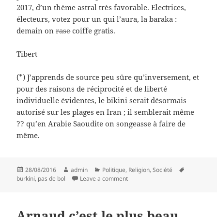
2017, d’un thème astral très favorable. Electrices,
électeurs, votez pour un qui l’aura, la baraka :
demain on
rase
coiffe gratis.
Tibert
(*) J’apprends de source peu sûre qu’inversement, et
pour des raisons de réciprocité et de liberté
individuelle évidentes, le bikini serait désormais
autorisé sur les plages en Iran ; il semblerait même
?? qu’en Arabie Saoudite on songeasse à faire de
même.
Posted
Author
Categories
Tags
28/08/2016
admin
Politique
,
Religion
,
Société
on
on La coupe ( au bol ) est pleine
burkini
,
pas de bol
Leave a comment
Arnaud c’est le plus beau