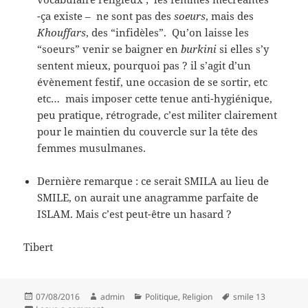
-ça existe – ne sont pas des
soeurs
, mais des
Khouffars
, des “infidèles”. Qu’on laisse les
“soeurs” venir se baigner en
burkini
si elles s’y
sentent mieux, pourquoi pas ? il s’agit d’un
évènement festif, une occasion de se sortir, etc
etc… mais imposer cette tenue anti-hygiénique,
peu pratique, rétrograde, c’est militer clairement
pour le maintien du couvercle sur la tête des
femmes musulmanes.
Dernière remarque : ce serait SMILA au lieu de
SMILE, on aurait une anagramme parfaite de
ISLAM. Mais c’est peut-être un hasard ?
Tibert
Posted
Author
Categories
Tags
07/08/2016
admin
Politique
,
Religion
smile 13