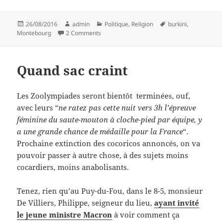
Posted
Author
Categories
Tags
26/08/2016
admin
Politique
,
Religion
burkini
,
on
on Arnaud c’est le plus beau
Montebourg
2 Comments
Quand sac craint
Les Zoolympiades seront bientôt terminées, ouf,
avec leurs “
ne ratez pas cette nuit vers 3h l’épreuve
féminine du saute-mouton à cloche-pied par équipe, y
a une grande chance de médaille pour la France
“.
Prochaine extinction des cocoricos annoncés, on va
pouvoir passer à autre chose, à des sujets moins
cocardiers, moins anabolisants.
Tenez, rien qu’au Puy-du-Fou, dans le 8-5, monsieur
De Villiers, Philippe, seigneur du lieu,
ayant invité
le jeune ministre Macron
à voir comment ça