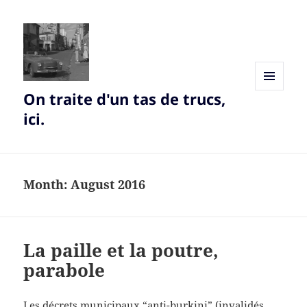
On traite d'un tas de trucs,
MENU
AND
ici.
WIDGETS
Month:
August 2016
La paille et la poutre,
parabole
Les décrets municipaux “anti-burkini” (invalidés