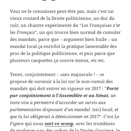
Vous ne le connaissez peut-être pas, mais c’est un
vieux routard de la Droite politicienne, un dur du
cuir, un chantre expérimenté du “
Les Françaises z’et
les Français
“, un qui trouve bien normal de cumuler
des mandats, parce que – argument bien huilé – un
mandat local ça enrichit la pratique lamentable des
pros de la politique politicienne, et puis parce que
plusieurs casquettes ça couvre mieux, etc etc.
Tenez, conjointement – sans majuscule ! – se
propose de surseoir à la loi sur le non-cumul des
mandats qui doit entrer en vigueur en 2017 : “
Porté
par conjointement à l’Assemblée et au Sénat
, un
texte vise à permettre d’accorder un sursis aux
parlementaires disposant d’un mandal
(sic)
local, et
que la loi obligerait à démissionner en 2017
“. C’est
Le
Figaro
qui nous
sort ce scoop
, avec les trombines
de quelques-uns des cadors de la Droite classique, le