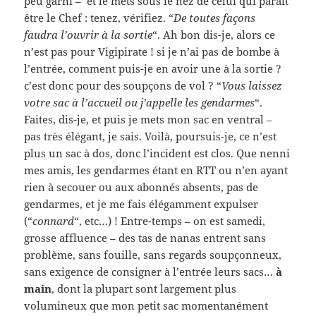
peu garni – et le mets sous le nez de celui qui parait
être le Chef : tenez, vérifiez. “
De toutes façons
faudra l’ouvrir à la sortie
“. Ah bon dis-je, alors ce
n’est pas pour Vigipirate ! si je n’ai pas de bombe à
l’entrée, comment puis-je en avoir une à la sortie ?
c’est donc pour des soupçons de vol ? “
Vous laissez
votre sac à l’accueil ou j’appelle les gendarmes
“.
Faites, dis-je, et puis je mets mon sac en ventral –
pas très élégant, je sais. Voilà, poursuis-je, ce n’est
plus un sac à dos, donc l’incident est clos. Que nenni
mes amis, les gendarmes étant en RTT ou n’en ayant
rien à secouer ou aux abonnés absents, pas de
gendarmes, et je me fais élégamment expulser
(“
connard
“, etc…) ! Entre-temps – on est samedi,
grosse affluence – des tas de nanas entrent sans
problème, sans fouille, sans regards soupçonneux,
sans exigence de consigner à l’entrée leurs sacs…
à
main
, dont la plupart sont largement plus
volumineux que mon petit sac momentanément