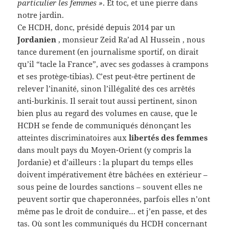
particulier les femmes »
. Et toc, et une pierre dans
notre jardin.
Ce HCDH, donc, présidé depuis 2014 par un
Jordanien
, monsieur Zeid Ra’ad Al Hussein , nous
tance durement (en journalisme sportif, on dirait
qu’il “tacle la France”, avec ses godasses à crampons
et ses protège-tibias). C’est peut-être pertinent de
relever l’inanité, sinon l’illégalité des ces arrêtés
anti-burkinis. Il serait tout aussi pertinent, sinon
bien plus au regard des volumes en cause, que le
HCDH se fende de communiqués dénonçant les
atteintes discriminatoires aux
libertés des femmes
dans moult pays du Moyen-Orient (y compris la
Jordanie) et d’ailleurs : la plupart du temps elles
doivent impérativement être bâchées en extérieur –
sous peine de lourdes sanctions – souvent elles ne
peuvent sortir que chaperonnées, parfois elles n’ont
même pas le droit de conduire… et j’en passe, et des
tas. Où sont les communiqués du HCDH concernant