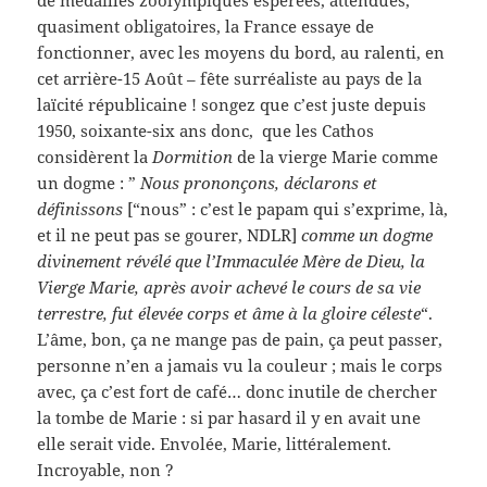
quasiment obligatoires, la France essaye de
fonctionner, avec les moyens du bord, au ralenti, en
cet arrière-15 Août – fête surréaliste au pays de la
laïcité républicaine ! songez que c’est juste depuis
1950, soixante-six ans donc, que les Cathos
considèrent la
Dormition
de la vierge Marie comme
un dogme : ”
Nous prononçons, déclarons et
définissons
[“nous” : c’est le papam qui s’exprime, là,
et il ne peut pas se gourer, NDLR]
comme un dogme
divinement révélé que l’Immaculée Mère de Dieu, la
Vierge Marie, après avoir achevé le cours de sa vie
terrestre, fut élevée corps et âme à la gloire céleste
“.
L’âme, bon, ça ne mange pas de pain, ça peut passer,
personne n’en a jamais vu la couleur ; mais le corps
avec, ça c’est fort de café… donc inutile de chercher
la tombe de Marie : si par hasard il y en avait une
elle serait vide. Envolée, Marie, littéralement.
Incroyable, non ?