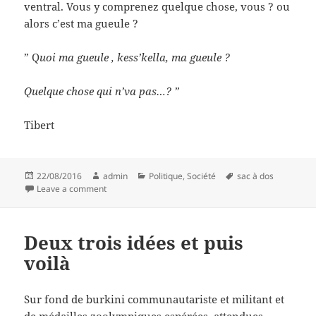
ventral. Vous y comprenez quelque chose, vous ? ou
alors c’est ma gueule ?
” Q
uoi ma gueule , kess’kella, ma gueule ?
Quelque chose qui n’va pas…? ”
Tibert
Posted
Author
Categories
Tags
22/08/2016
admin
Politique
,
Société
sac à dos
on
on Quand sac craint
Leave a comment
Deux trois idées et puis
voilà
Sur fond de burkini communautariste et militant et
de médailles zoolympiques espérées, attendues,