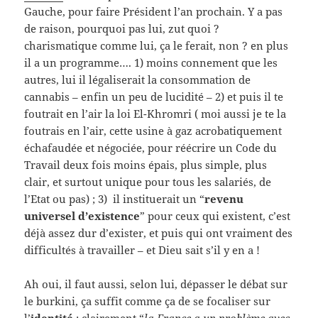
Gauche, pour faire Président l’an prochain. Y a pas
de raison, pourquoi pas lui, zut quoi ?
charismatique comme lui, ça le ferait, non ? en plus
il a un programme…. 1) moins connement que les
autres, lui il légaliserait la consommation de
cannabis – enfin un peu de lucidité – 2) et puis il te
foutrait en l’air la loi El-Khromri ( moi aussi je te la
foutrais en l’air, cette usine à gaz acrobatiquement
échafaudée et négociée, pour réécrire un Code du
Travail deux fois moins épais, plus simple, plus
clair, et surtout unique pour tous les salariés, de
l’Etat ou pas) ; 3) il instituerait un “
revenu
universel d’existence
” pour ceux qui existent, c’est
déjà assez dur d’exister, et puis qui ont vraiment des
difficultés à travailler – et Dieu sait s’il y en a !
Ah oui, il faut aussi, selon lui, dépasser le débat sur
le burkini, ça suffit comme ça de se focaliser sur
l’
identité
; clairement “
la France a un problème avec