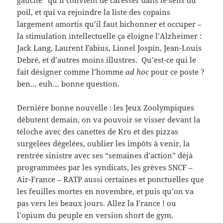
gauche” qu’il convient de caresser dans le sens du
poil, et qui va rejoindre la liste des copains
largement amortis qu’il faut bichonner et occuper –
la stimulation intellectuelle ça éloigne l’Alzheimer :
Jack Lang, Laurent Fabius, Lionel Jospin, Jean-Louis
Debré, et d’autres moins illustres. Qu’est-ce qui le
fait désigner comme l’homme
ad hoc
pour ce poste ?
ben… euh… bonne question.
Dernière bonne nouvelle : les Jeux Zoolympiques
débutent demain, on va pouvoir se visser devant la
téloche avec des canettes de Kro et des pizzas
surgelées dégelées, oublier les impôts à venir, la
rentrée sinistre avec ses “semaines d’action” déjà
programmées par les syndicats, les grèves SNCF –
Air-France – RATP aussi certaines et ponctuelles que
les feuilles mortes en novembre, et puis qu’on va
pas vers les beaux jours. Allez la France ! ou
l’opium du peuple en version short de gym.