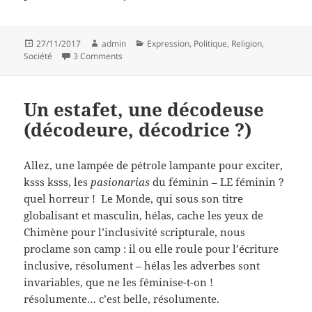
Posted
Author
Categories
27/11/2017
admin
Expression
,
Politique
,
Religion
,
on
on Lénine et Jean-Paul II sont dans un billet
Société
3 Comments
Un estafet, une décodeuse
(décodeure, décodrice ?)
Allez, une lampée de pétrole lampante pour exciter,
ksss ksss, les
pasionarias
du féminin – LE féminin ?
quel horreur ! Le Monde, qui sous son titre
globalisant et masculin, hélas, cache les yeux de
Chimène pour l’inclusivité scripturale, nous
proclame son camp : il ou elle roule pour l’écriture
inclusive, résolument – hélas les adverbes sont
invariables, que ne les féminise-t-on !
résolumente… c’est belle, résolumente.