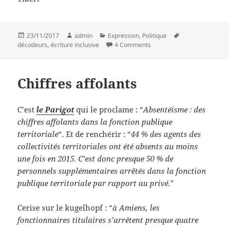
Posted
Author
Categories
Tags
23/11/2017
admin
Expression
,
Politique
on
on Un estafet, une décodeu
décodeurs
,
écriture inclusive
4 Comments
Chiffres affolants
C’est
le Parigot
qui le proclame : “
Absentéisme : des
chiffres affolants dans la fonction publique
territoriale
“. Et de renchérir : “
44 % des agents des
collectivités territoriales ont été absents au moins
une fois en 2015. C’est donc presque 50 % de
personnels supplémentaires arrêtés dans la fonction
publique territoriale par rapport au privé.
”
Cerise sur le kugelhopf : “
à Amiens, les
fonctionnaires titulaires s’arrêtent presque quatre