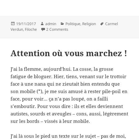
Posted
Author
Categories
Tags
19/11/2017
admin
Politique
,
Religion
Carmel
on
on Un De Profundis et des Vêpres
Verdun
,
Filoche
2 Comments
Attention où vous marchez !
J’ai la flemme, aujourd’hui. La cosse, la grosse
fatigue de bloguer. Hier, tiens, venant sur le trottoir
face à une nana qui ne zieutait bien entendu que
son mobile (*), je me suis amusé à rester pile-poil en
face, pour voir… ça n’a pas loupé, on a failli
s’emboutir. Pour vous dire : ils et elles deviennent
autistes, sourds et aveugles – cons, aussi, légèrement
sur les bords – vissés à leur mobile.
J’ai là sous le pied un texte sur le sujet – pas de moi,