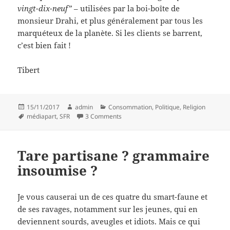
vingt-dix-neuf”
– utilisées par la boi-boîte de
monsieur Drahi, et plus généralement par tous les
marquéteux de la planète. Si les clients se barrent,
c’est bien fait !
Tibert
Posted
Author
Categories
15/11/2017
admin
Consommation
,
Politique
,
Religion
on
Tags
on Virez les marquéteux !
médiapart
,
SFR
3 Comments
Tare partisane ? grammaire
insoumise ?
Je vous causerai un de ces quatre du smart-faune et
de ses ravages, notamment sur les jeunes, qui en
deviennent sourds, aveugles et idiots. Mais ce qui