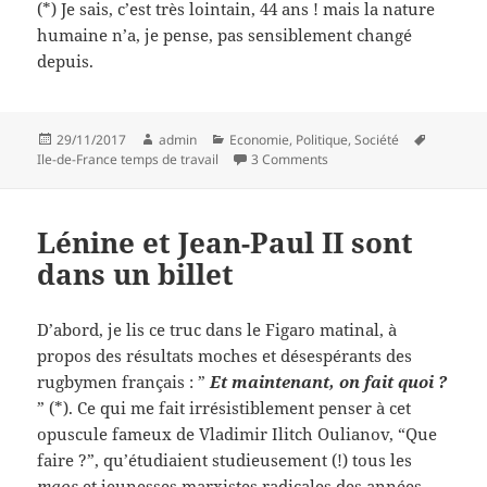
(*) Je sais, c’est très lointain, 44 ans ! mais la nature
humaine n’a, je pense, pas sensiblement changé
depuis.
Posted
Author
Categories
Tags
29/11/2017
admin
Economie
,
Politique
,
Société
on
on Tricot, belote et butina
Ile-de-France temps de travail
3 Comments
Lénine et Jean-Paul II sont
dans un billet
D’abord, je lis ce truc dans le Figaro matinal, à
propos des résultats moches et désespérants des
rugbymen français : ”
Et maintenant, on fait quoi ?
” (*). Ce qui me fait irrésistiblement penser à cet
opuscule fameux de Vladimir Ilitch Oulianov, “Que
faire ?”, qu’étudiaient studieusement (!) tous les
maos
et jeunesses marxistes radicales des années