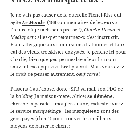
Je ne vais pas causer de la querelle Plenel-Riss qui
agite
Le Monde
(188 commentaires de lecteurs à
l’heure où je mets sous presse !),
Charlie-Hebdo
et
Mediapart
: allez-y et retournez-y, c’est instructif.
Etant allergique aux contorsions chafouines et faux-
cul des vieux trotskistes enkystés, je penche ici pour
Charlie, bien que peu perméable à leur humour
souvent caca-pipi-zizi, bref poussif. Mais vous avez
le droit de penser autrement,
oeuf corse
!
Passons à aut’chose, donc : SFR va mal, son PDG de
la
holding
(la maison-mère, Altice)
se démène
,
cherche la parade… moi j’en ai une, radicale : virez
le service marquétinge ! les marquéteux sont des
gens payés (cher !) pour trouver les meilleurs
moyens de baiser le client :