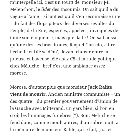
m’interpelle ici, c’est un touïtt de monsieur J-L.
Mélenchon, le
lider
des Insoumis. On sait qu’il a du
vague à l’âme – si tant est qu’il s’en reconnaisse une
– du fait des flops piteux des diverses révoltes du
Peuple, de la Rue, espérées, appelées, invoquées de
toute son éloquence, mais que dalle ! On sait aussi
qu’une des ses bras droites, Raquel Garrido, a tiré
l’échelle et filé sa dèm’, devant choisir entre la
juteuse et baveuse télé chez C8 et la rude politique
chez Méluche : bref c’est une ambiance assez
morose.
Morose, d’autant plus que monsieur
Jack Ralite
vient de mourir
. Ancien ministre communiste – un
des quatre – du premier gouvernement d’Union de
la Gauche avec Mitterand, un gars bien, si l’on en
croit les hommages funèbres (*). Bon, Méluche se
fend donc, comme moult autres, d’un sobre touïtt à
la mémoire de monsieur Ralite, ça se fait, ça… et