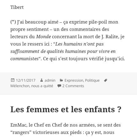
Tibert
(*) J’ai beaucoup aimé – ça exprime pile-poil mon
propre sentiment – un des commentaires des
lecteurs du
Monde
concernant la mort de J. Ralite, je
vous le ressers ici : “
Les humains n’ont pas
suffisamment de qualités humaines pour vivre en
communistes
“. Ce qui s’est toujours vérifié jusqu’ici.
Posted
Author
Categories
Tags
12/11/2017
admin
Expression
,
Politique
on
on Tare partisane ? grammaire
Mélenchon
,
nous a quitté
2 Comments
Les femmes et les enfants ?
EmMac, le Chef en Chef de nos armées, se sent des
“rangers” victorieuses aux pieds : ça y est, nous