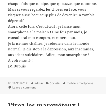
chaque fois que ça bipe, que ça buzze, que ça sonne.
Mais si vous regardez les choses en face, vous
risquez aussi beaucoup plus de devenir un zombie
dépressif.
Alors, cette fois, c’est décidé : je laisse mon
smartphone à la maison ! Une fois par mois, je
consulterai mes comptes, et ce sera tout.
Je brise mes chaînes. Je retourne dans le monde
normal. Je dis stop à la dépression, aux insomnies,
aux idées suicidaires. Adieu, mon smartphone !
À votre santé !
JM Dupuis
Posted
Author
Categories
Tags
18/11/2017
admin
Société
mobile
,
smartphone
on
on Attention où vous marchez !
Leave a comment
Virez les marquéteux !