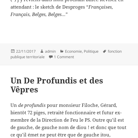
attendant : le sketch de Desproges “
Françaises,
Français, Belges, Belges…
”
Posted
Author
Categories
Tags
22/11/2017
admin
Economie
,
Politique
fonction
on
on Chiffres affolants
publique territoriale
1 Comment
Un De Profundis et des
Vêpres
Un
de profundis
pour monsieur Filoche, Gérard,
bientôt 72 piges, retraité fonctionnaire et futur ex-
membre de la Direction de Feu le PS. Outre qu’il est
de gauche, de gauche nom de diou ! et donc que tout
ce qu’il émet ne peut être que de gauche itou,