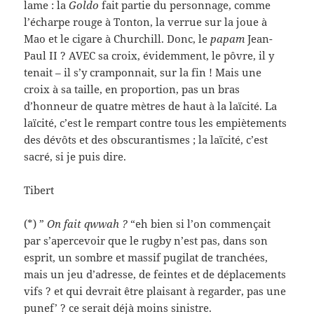
lame : la
Goldo
fait partie du personnage, comme
l’écharpe rouge à Tonton, la verrue sur la joue à
Mao et le cigare à Churchill. Donc, le
papam
Jean-
Paul II ? AVEC sa croix, évidemment, le pôvre, il y
tenait – il s’y cramponnait, sur la fin ! Mais une
croix à sa taille, en proportion, pas un bras
d’honneur de quatre mètres de haut à la laïcité. La
laïcité, c’est le rempart contre tous les empiètements
des dévôts et des obscurantismes ; la laïcité, c’est
sacré, si je puis dire.
Tibert
(*) ”
On fait qwwah ?
“eh bien si l’on commençait
par s’apercevoir que le rugby n’est pas, dans son
esprit, un sombre et massif pugilat de tranchées,
mais un jeu d’adresse, de feintes et de déplacements
vifs ? et qui devrait être plaisant à regarder, pas une
punef’ ? ce serait déjà moins sinistre.