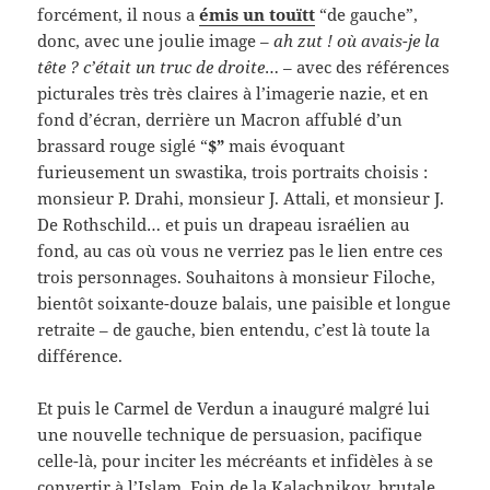
forcément, il nous a
émis un touïtt
“de gauche”,
donc, avec une joulie image –
ah zut ! où avais-je la
tête ? c’était un truc de droite
… – avec des références
picturales très très claires à l’imagerie nazie, et en
fond d’écran, derrière un Macron affublé d’un
brassard rouge siglé “
$”
mais évoquant
furieusement un swastika, trois portraits choisis :
monsieur P. Drahi, monsieur J. Attali, et monsieur J.
De Rothschild… et puis un drapeau israélien au
fond, au cas où vous ne verriez pas le lien entre ces
trois personnages. Souhaitons à monsieur Filoche,
bientôt soixante-douze balais, une paisible et longue
retraite – de gauche, bien entendu, c’est là toute la
différence.
Et puis le Carmel de Verdun a inauguré malgré lui
une nouvelle technique de persuasion, pacifique
celle-là, pour inciter les mécréants et infidèles à se
convertir à l’Islam. Foin de la Kalachnikov, brutale,