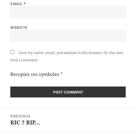
EMAIL
*
WEBSITE
Save my name, email, and website in this browser for the next
time I comment.
Recopiez ces symboles
*
Post
PREVIOUS
navigation
RIC ? RIP…
Previous
post: