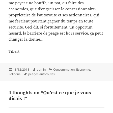
me payer une bouffe, un pot, ou faire des
économies, que d’engraisser le concessionnaire-
propriétaire de l’autoroute et ses actionnaires, qui
me feraient pourtant gagner du temps en toute
sécurité. Ceci dit, si fortuitement, un opportun
hasard, la barrière de péage est hors service, ça peut
changer la donne…
Tibert
Posted
Author
Categories
18/12/2018
admin
Consommation
,
Economie
,
on
Tags
Politique
péages autoroutes
4 thoughts on “Qu’est-ce que je vous
disais !”