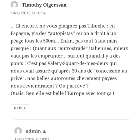
Timothy Olgerssøn
says:
18/12/2018 at 10:54
… Et encore, ne vous plaignez pas Tibuche : en
Espagne, y’a des “autopistas” où on a droit à un
péage tous les 500m… Enfin, pas tout à fait mais
presque ! Quant aux “autrostrade” italiennes, mieux
vaut pas les emprunter… surtout quand il y a des
ponts ! C’est pas Valéry-Squart-de-mes-deux qui
nous avait assuré qu’après 30 ans de “concession au
privé”, nos belles autoroutes chèrement payées
nous reviendraient ? Ou j’ai rêvé ?
Ouais. Ben elle est belle l’Europe avec tout ça !
REPLY
admin
says:
18/12/2018 at 18:01