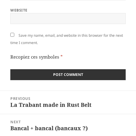
WEBSITE
Save my name, email, and website in this browser for the next
time I comment.
Recopiez ces symboles
*
Post
PREVIOUS
navigation
La Trabant made in Rust Belt
Previous
post:
NEXT
Bancal + bancal (bancaux ?)
Next
post: