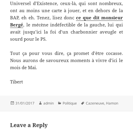
Universel d’Existence, ceux-là, qui sont nombreux,
ont au moins une carte à jouer, et en dehors de la
BAP, eh eh. Tenez, lisez donc
ce que dit monsieur
Bergé
, le mécène indéfectible de la gauche, lui qui
avait jusqu’ici la foi d’un charbonnier aveugle et
sourd pour le PS.
Tout ça pour vous dire, ça promet d’être cocasse.
Nous aurons de savoureux moments à vivre d’ici le
mois de Mai.
Tibert
Posted
Author
Categories
Tags
31/01/2017
admin
Politique
Cazeneuve
,
Hamon
on
Leave a Reply