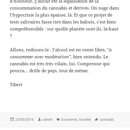
d’honneur, ç’aurait été la légalisation de la
consommation du cannabis et dérivés. On nage dans
l’hypocrisie la plus épaisse, là. Et que ce projet de
tests salivaires fasse rire dans les bahuts, c’est bien
compréhensible : sur quelle planète sont-ils, là-haut
?
Allons, redisons-le : l’alcool est en vente libre, “
à
consommer avec modération”,
bien entendu. Le
cannabis est très très vilain, lui. Comprenne qui
pourra… drôle de pays, tout de même.
Tibert
Posted
Author
Categories
Tags
22/05/2016
admin
Economie
,
Société
cannabis
on