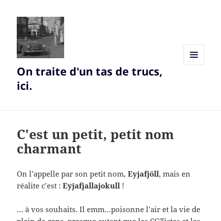
On traite d'un tas de trucs,
MENU
AND
ici.
WIDGETS
C'est un petit, petit nom
charmant
On l’appelle par son petit nom,
Eyjafjöll
, mais en
réalite c’est :
Eyjafjallajokull
!
… à vos souhaits. Il emm…poisonne l’air et la vie de