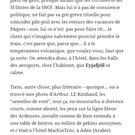
plein de gens, presque autant que les CGTistes et les
SUDistes de la SNCF. Mais lui n’a pas de conscience
politique, ne fait pas sa gré-grève rituelle pour
coïncider pile-poil avec les retours des vacances de
Pâques : non, lui ce n’est pas pour faire ch… le
client qui s’imagine naïvement pouvoir prendre le
train, c’est parce que, parce que… il a le
tempérament volcanique, que voulez-vous, faut que
ça sorte. On attendra donc, à l’hôtel, dans les halls
des aéroports, chez l’habitant, que
Eyjafjöll
se
calme.
Tiens, autre chose, plus littéraire – quoique… on a
trouvé une photo d’Arthur, LE Rimbaud, les
“semelles de vent”, tout ça, en moustachu à cheveux
courts, comme absent, les yeux sur la ligne bleue
des Ardennes, installé comme de bien entendu à
une table de bistrot, au milieu de pékins anonymes,
et c’était à l’hôtel MachinTruc, à Aden (Arabie).