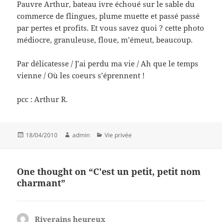
Pauvre Arthur, bateau ivre échoué sur le sable du
commerce de flingues, plume muette et passé passé
par pertes et profits. Et vous savez quoi ? cette photo
médiocre, granuleuse, floue, m’émeut, beaucoup.
Par délicatesse / J’ai perdu ma vie / Ah que le temps
vienne / Où les coeurs s’éprennent !
pcc : Arthur R.
Posted
Author
Categories
18/04/2010
admin
Vie privée
on
One thought on “C'est un petit, petit nom
charmant”
Riverains heureux
says: