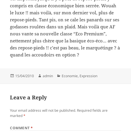
compris en classe économique bien serrée. Wouah
le luxe !! mais voilà, sur mon dernier vol, plus de
repose-pieds. Tant pis, on se cale les panards sur ses
godasses roulées dans un plaid. Mais voilà que AF
nous vante sa nouvelle classe “Eco Premium”,
nettement plus chère que la basique éco-éco… avec
des repose-pieds !! c’est pas beau, le marquétinge ? à
quand les accoudoirs en option ?
Posted
Author
Categories
15/04/2010
admin
Economie
,
Expression
on
Leave a Reply
Your email address will not be published.
Required fields are
marked
*
COMMENT
*