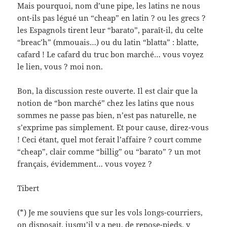
Mais pourquoi, nom d’une pipe, les latins ne nous
ont-ils pas légué un “cheap” en latin ? ou les grecs ?
les Espagnols tirent leur “barato”, paraît-il, du celte
“breac’h” (mmouais…) ou du latin “blatta” : blatte,
cafard ! Le cafard du truc bon marché… vous voyez
le lien, vous ? moi non.
Bon, la discussion reste ouverte. Il est clair que la
notion de “bon marché” chez les latins que nous
sommes ne passe pas bien, n’est pas naturelle, ne
s’exprime pas simplement. Et pour cause, direz-vous
! Ceci étant, quel mot ferait l’affaire ? court comme
“cheap”, clair comme “billig” ou “barato” ? un mot
français, évidemment… vous voyez ?
Tibert
(*) Je me souviens que sur les vols longs-courriers,
on disposait, jusqu’il y a peu, de repose-pieds, y