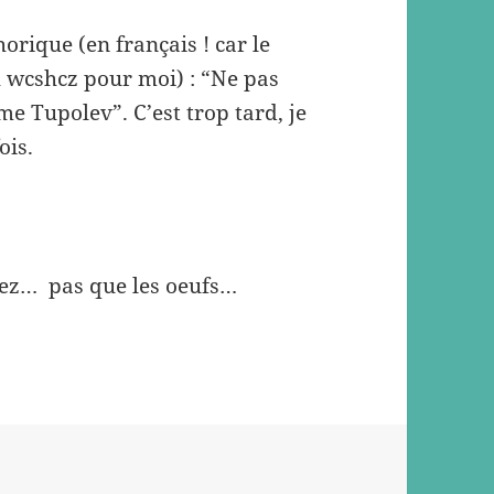
orique (en français ! car le
ch wcshcz pour moi) : “Ne pas
e Tupolev”. C’est trop tard, je
ois.
allez… pas que les oeufs…