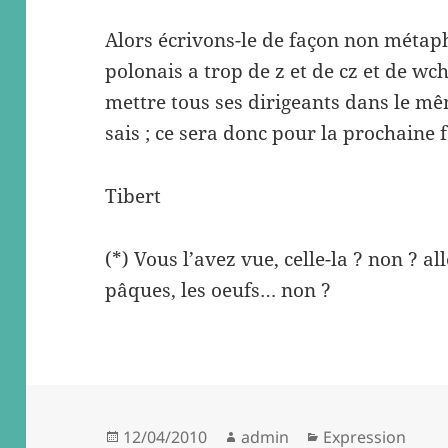
Alors écrivons-le de façon non métaph
polonais a trop de z et de cz et de w
mettre tous ses dirigeants dans le mêm
sais ; ce sera donc pour la prochaine f
Tibert
(*) Vous l’avez vue, celle-la ? non ? 
pâques, les oeufs… non ?
Posted
Author
Categories
12/04/2010
admin
Expression