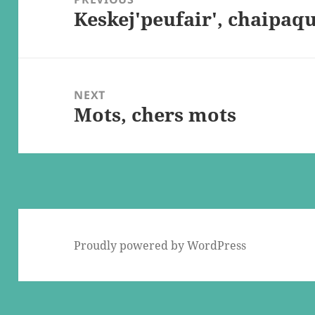
Keskej'peufair', chaipaqu
Previous
post:
NEXT
Mots, chers mots
Next
post:
Proudly powered by WordPress