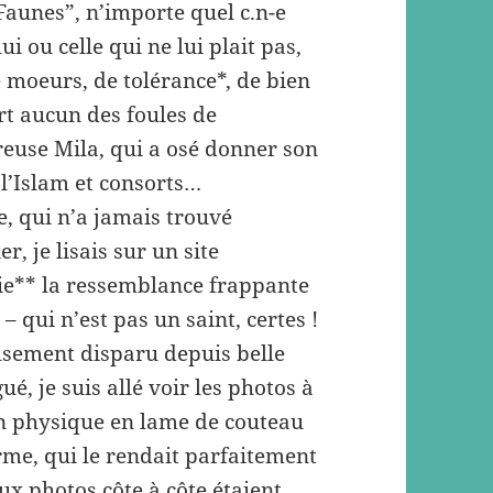
Faunes”, n’importe quel c.n-e
i ou celle qui ne lui plait pas,
 moeurs, de tolérance*, de bien
fort aucun des foules de
reuse Mila, qui a osé donner son
 l’Islam et consorts…
le, qui n’a jamais trouvé
r, je lisais sur un site
ie** la ressemblance frappante
 – qui n’est pas un saint, certes !
eusement disparu depuis belle
é, je suis allé voir les photos à
un physique en lame de couteau
erme, qui le rendait parfaitement
eux photos côte à côte étaient