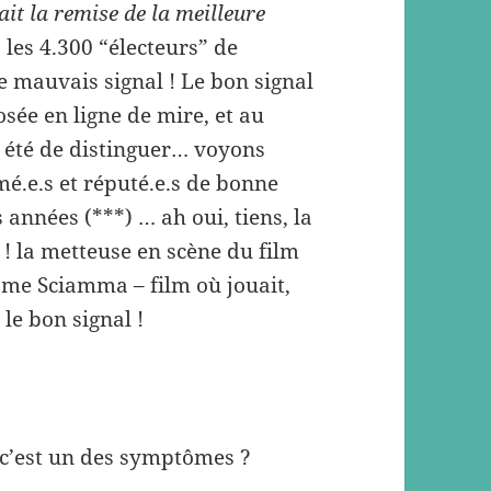
 ait la remise de la meilleure
, les 4.300 “électeurs” de
e mauvais signal ! Le bon signal
sée en ligne de mire, et au
t été de distinguer… voyons
é.e.s et réputé.e.s de bonne
années (***) … ah oui, tiens, la
! la metteuse en scène du film
me Sciamma – film où jouait,
le bon signal !
e, c’est un des symptômes ?