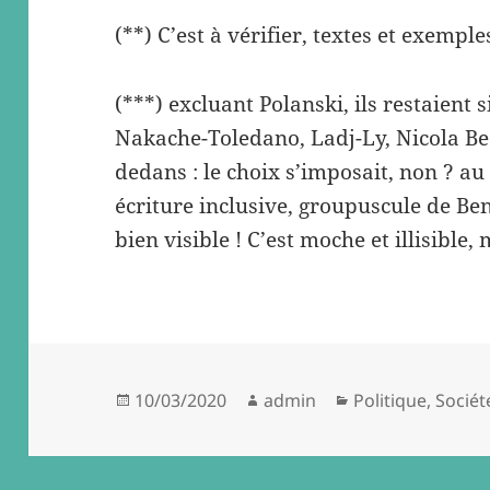
(**) C’est à vérifier, textes et exempl
(***) excluant Polanski, ils restaient 
Nakache-Toledano, Ladj-Ly, Nicola B
dedans : le choix s’imposait, non ? au f
écriture inclusive, groupuscule de Be
bien visible ! C’est moche et illisibl
Posted
Author
Categories
10/03/2020
admin
Politique
,
Sociét
on