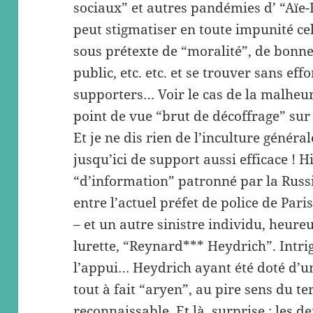
sociaux” et autres pandémies d’ “Aïe-
peut stigmatiser en toute impunité celu
sous prétexte de “moralité”, de bonne
public, etc. etc. et se trouver sans ef
supporters… Voir le cas de la malheu
point de vue “brut de décoffrage” sur
Et je ne dis rien de l’inculture généra
jusqu’ici de support aussi efficace ! Hie
“d’information” patronné par la Russ
entre l’actuel préfet de police de Paris
– et un autre sinistre individu, heur
lurette, “Reynard*** Heydrich”. Intrigu
l’appui… Heydrich ayant été doté d’
tout à fait “aryen”, au pire sens du t
reconnaissable. Et là, surprise : les d