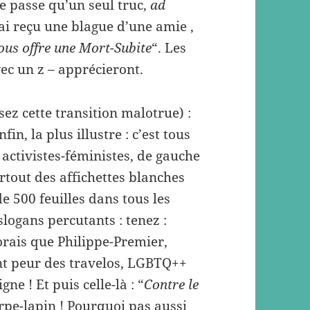
 se passe qu’un seul truc,
ad
’ai reçu une blague d’une amie ,
ous offre une Mort-Subite
“. Les
ec un z – apprécieront.
ez cette transition malotrue) :
in, la plus illustre : c’est tous
 activistes-féministes, de gauche
rtout des affichettes blanches
e 500 feuilles dans tous les
slogans percutants : tenez :
norais que Philippe-Premier,
nt peur des travelos, LGBTQ++
ne ! Et puis celle-là : “
Contre le
rpe-lapin ! Pourquoi pas aussi