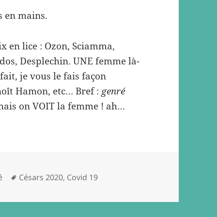
es en mains.
six en lice : Ozon, Sciamma,
edos, Desplechin. UNE femme là-
ait, je vous le fais façon
noît Hamon, etc… Bref :
genré
e, mais on VOIT la femme ! ah…
Tags
é
Césars 2020
,
Covid 19