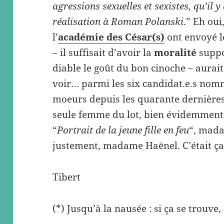
agressions sexuelles et sexistes, qu’il y
réalisation à Roman Polanski
.” Eh oui
l’
académie des César(s)
ont envoyé l
– il suffisait d’avoir la
moralité
suppo
diable le goût du bon cinoche – aurai
voir… parmi les six candidat.e.s nomm
moeurs depuis les quarante dernières 
seule femme du lot, bien évidemment 
“
Portrait de la jeune fille en feu
“, mada
justement, madame Haënel. C’était ça 
Tibert
(*) Jusqu’à la nausée : si ça se trouv