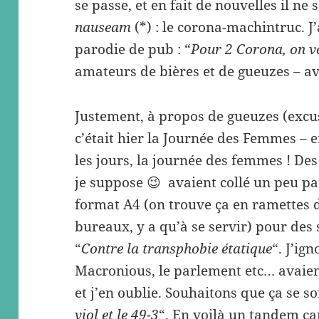
se passe, et en fait de nouvelles il ne
nauseam
(*) : le corona-machintruc. J
parodie de pub : “
Pour 2 Corona, on v
amateurs de bières et de gueuzes – av
Justement, à propos de gueuzes (excus
c’était hier la Journée des Femmes – enf
les jours, la journée des femmes ! Des
je suppose 😉 avaient collé un peu pa
format A4 (on trouve ça en ramettes d
bureaux, y a qu’à se servir) pour des 
“
Contre la transphobie étatique
“. J’ig
Macronious, le parlement etc… avaie
et j’en oublie. Souhaitons que ça se soig
viol et le 49-3
“. En voilà un tandem ca