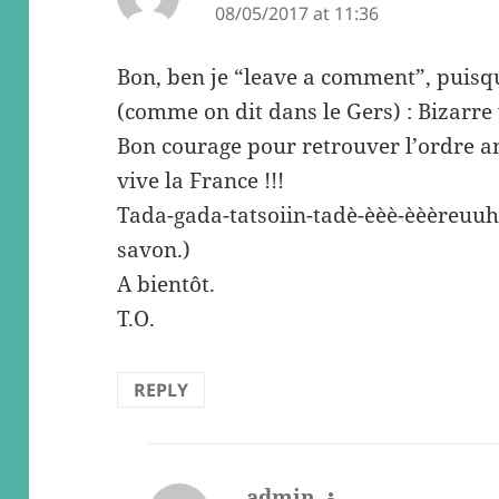
08/05/2017 at 11:36
Bon, ben je “leave a comment”, puisq
(comme on dit dans le Gers) : Bizarre
Bon courage pour retrouver l’ordre an
vive la France !!!
Tada-gada-tatsoiin-tadè-èèè-èèèreuu
savon.)
A bientôt.
T.O.
REPLY
admin
says: