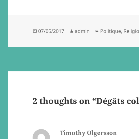
Posted
Author
Categories
07/05/2017
admin
Politique
,
Religi
on
2 thoughts on “Dégâts co
Timothy Olgersson
says: