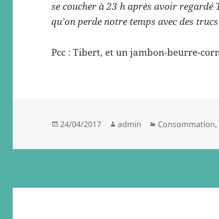
se coucher à 23 h après avoir regardé T
qu’on perde notre temps avec des trucs 
Pcc : Tibert, et un jambon-beurre-corn
Posted
Author
Categories
24/04/2017
admin
Consommation
on