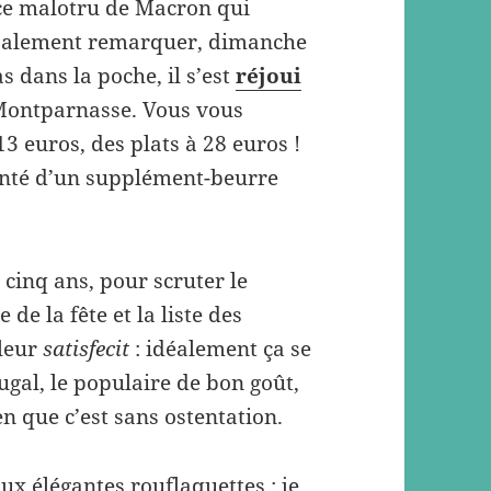
ce malotru de Macron qui
t salement remarquer, dimanche
as dans la poche, il s’est
réjoui
-Montparnasse. Vous vous
3 euros, des plats à 28 euros !
tenté d’un supplément-beurre
s cinq ans, pour scruter le
e de la fête et la liste des
 leur
satisfecit
: idéalement ça se
ugal, le populaire de bon goût,
n que c’est sans ostentation.
x élégantes rouflaquettes ; je