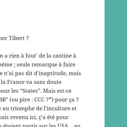
her Tibert ?
en a rien à fout’ de la cantine à
ême ; seule remarque à faire
e n’ai pas dit d’inaptitude, mais
 la France va sans doute
ur les “States”. Mais est-ce
B” (ou pire : CCC ?*) pour ça ?
e au triomphe de l’inculture et
 suis revenu ici, ç’a été pour
étaient partis sur les USA… au