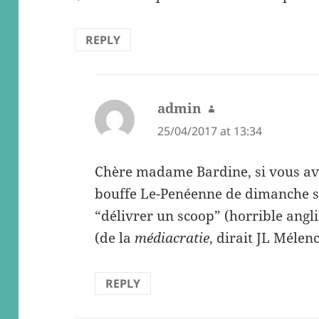
REPLY
admin
says:
25/04/2017 at 13:34
Chère madame Bardine, si vous ave
bouffe Le-Penéenne de dimanche so
“délivrer un scoop” (horrible angl
(de la
médiacratie
, dirait JL Mélen
REPLY