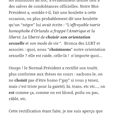
les munitions ad hoc, a évidemment donné lieu à
des salves de condoléances officielles. Notre Moi-
Président a, semble-t-il, fait une boulette à cette
occasion, ou plus probablement dit une boulette
qu’un “nègre” lui avait écrite : “L
‘effroyable tuerie
homophobe d’Orlando a frappé l’Amérique et la
liberté. La liberté de
choisir son orientation
sexuelle
et son mode de vie
“. Bronca des LGBT et
associés : quoi, nous “
choisissons
” notre orientation
sexuelle ? elle est raide, celle-là ! n’importe quoi…
Ouups ! le Normal-Président a rectifié son touïtt,
plus conforme aux thèses en cours : sachons-le, on
ne
choisit
pas d’être homo (“gay” si vous y tenez,
mais c’est triste pour la gaieté), bi, trans, etc etc…, on
est
comme ça, comme on est blond, poilu ou pas,
râblé, etc.
Cette rectification étant faite, je me suis aperçu que