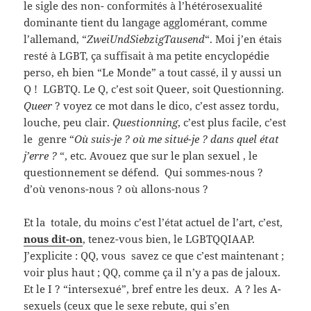
le sigle des non- conformités à l’hétérosexualité
dominante tient du langage agglomérant, comme
l’allemand, “
ZweiUndSiebzigTausend
“. Moi j’en étais
resté à LGBT, ça suffisait à ma petite encyclopédie
perso, eh bien “Le Monde” a tout cassé, il y aussi un
Q ! LGBTQ. Le Q, c’est soit Queer, soit Questionning.
Queer
? voyez ce mot dans le dico, c’est assez tordu,
louche, peu clair.
Questionning
, c’est plus facile, c’est
le genre “
Où suis-je ? où me situé-je ? dans quel état
j’erre ?
“, etc. Avouez que sur le plan sexuel , le
questionnement se défend. Qui sommes-nous ?
d’où venons-nous ? où allons-nous ?
Et la totale, du moins c’est l’état actuel de l’art, c’est,
nous dit-on
, tenez-vous bien, le LGBTQQIAAP.
J’explicite : QQ, vous savez ce que c’est maintenant ;
voir plus haut ; QQ, comme ça il n’y a pas de jaloux.
Et le I ? “intersexué”, bref entre les deux. A ? les A-
sexuels (ceux que le sexe rebute, qui s’en