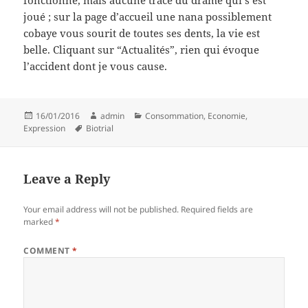
fonctionne, mais aucune trace du drame qui s’est
joué ; sur la page d’accueil une nana possiblement
cobaye vous sourit de toutes ses dents, la vie est
belle. Cliquant sur “Actualités”, rien qui évoque
l’accident dont je vous cause.
Posted
Author
Categories
16/01/2016
admin
Consommation
,
Economie
,
on
Tags
Expression
Biotrial
Leave a Reply
Your email address will not be published.
Required fields are
marked
*
COMMENT
*