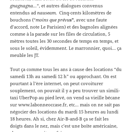
gnagnagna…
“, et autres dialogues convenus
entendus ad
nauseam
. Cinq-cents kilomètres de
bouchons (“
moins que prévu
s”
, avec une faute
d’accord, note Le Parisien) et des bagnoles alignées
comme à la parade sur les files de circulation, 5
mètres toutes les 30 secondes de temps en temps, et
sous le soleil, évidemment. Le marronnier, quoi… ça
meuble les JT.
Tout ça comme tous les ans à cause des locations “du
samedi 13h au samedi 12 h” ou approchant. On est
pourtant à l’ère internet, on peut covoiturer
souplement, on pouvait il y a peu trouver un simili-
taxi UberPop au pied levé, on vend sa vieille bécane
sur www.labonneoccase.fr, etc… mais on ne sait pas
négocier des locations du mardi 15 heures au lundi
18 heures. Ah si, chez Air-B-and-B ça se fait les
doigts dans le nez, mais c’est une boîte américaine,