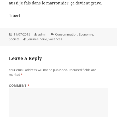
aussi je fais dans le marronnier, ça devient grave.
Tibert
Posted
Author
Categories
11/07/2015
admin
Consommation
,
Economie
,
on
Tags
Société
journée noire
,
vacances
Leave a Reply
Your email address will not be published.
Required fields are
marked
*
COMMENT
*