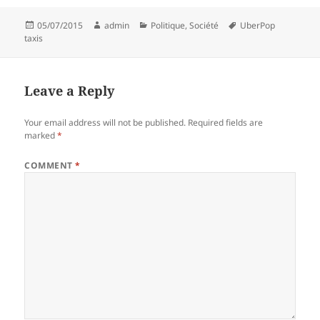
Posted
Author
Categories
Tags
05/07/2015
admin
Politique
,
Société
UberPop
on
taxis
Leave a Reply
Your email address will not be published.
Required fields are
marked
*
COMMENT
*