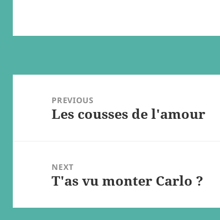
Post
navigation
PREVIOUS
Les cousses de l'amour
Previous
post:
NEXT
T'as vu monter Carlo ?
Next
post: