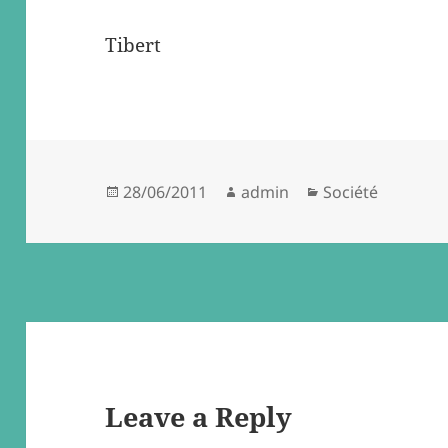
Tibert
Posted
Author
Categories
28/06/2011
admin
Société
on
Leave a Reply