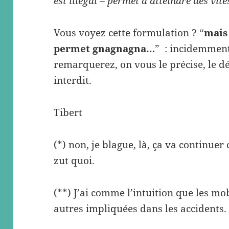
est illégal – permet d’atteindre des vit
Vous voyez cette formulation ? “
mais 
permet gnagnagna…
” : incidemment,
remarquerez, on vous le précise, le déb
interdit.
Tibert
(*) non, je blague, là, ça va continue
zut quoi.
(**) J’ai comme l’intuition que les mo
autres impliquées dans les accidents.