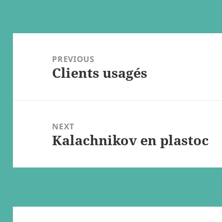
Post
navigation
PREVIOUS
Clients usagés
Previous
post:
NEXT
Kalachnikov en plastoc
Next
post: