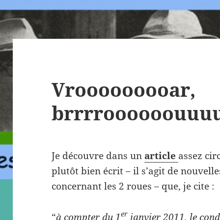
Vrooooooooar,
brrrroooooouuuu
Je découvre dans un
article
assez cir
plutôt bien écrit – il s’agit de nouvel
concernant les 2 roues – que, je cite :
er
“
à compter du 1
janvier 2011, le con