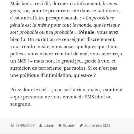
Mais bon… ceci dit, dormez craintivement, braves
gens, car, pour le procureur cité dans ce fait-divers,
c’est une affaire presque banale :
« La procédure
pénale est la même pour tout le monde, que le risque
soit probable ou peu probable
».
Pénale
, vous avez
bien lu. On aurait pu se renseigner discrètement,
vous rendre visite, vous poser quelques questions
polies – vous n’avez rien fait de mal, vous avez reçu
un SMS ! – mais non, le grand jeu, garde à vue, et
suspicion de terrorisme, pas moins. Si ce n’est pas
une politique d’intimidation, qu’est-ce ?
Priez donc le ciel – ça ne sert à rien, mais ça soutient
– que personne ne vous envoie de SMS idiot ou
saugrenu.
Posted
Author
Categories
Tags
05/05/2009
admin
Société
Secret des SMS
on