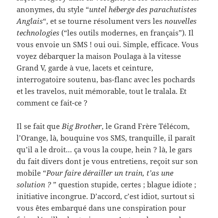
anonymes, du style “
untel héberge des parachutistes
Anglais
“, et se tourne résolument vers les
nouvelles
technologies
(“les outils modernes, en français”). Il
vous envoie un SMS ! oui oui. Simple, efficace. Vous
voyez débarquer la maison Poulaga à la vitesse
Grand V, garde à vue, lacets et ceinture,
interrogatoire soutenu, bas-flanc avec les pochards
et les travelos, nuit mémorable, tout le tralala. Et
comment ce fait-ce ?
Il se fait que
Big Brother
, le Grand Frère Télécom,
l’Orange, là, bouquine vos SMS, tranquille, il paraît
qu’il a le droit… ça vous la coupe, hein ? là, le gars
du fait divers dont je vous entretiens, reçoit sur son
mobile “
Pour faire dérailler un train, t’as une
solution ?
” question stupide, certes ; blague idiote ;
initiative incongrue. D’accord, c’est idiot, surtout si
vous êtes embarqué dans une conspiration pour