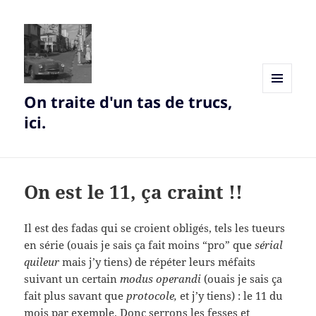
On traite d'un tas de trucs,
MENU
AND
ici.
WIDGETS
On est le 11, ça craint !!
Il est des fadas qui se croient obligés, tels les tueurs
en série (ouais je sais ça fait moins “pro” que
sérial
quileur
mais j’y tiens) de répéter leurs méfaits
suivant un certain
modus operandi
(ouais je sais ça
fait plus savant que
protocole,
et j’y tiens) : le 11 du
mois par exemple. Donc serrons les fesses et