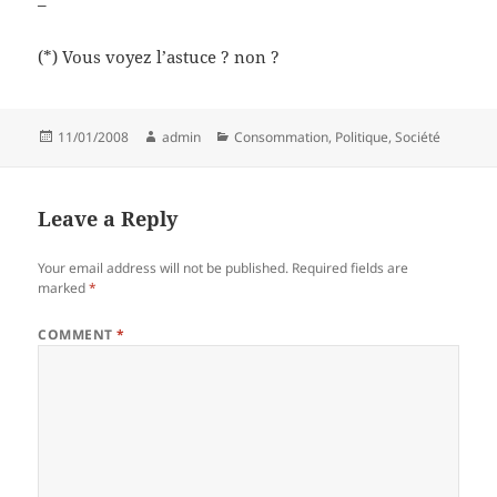
–
(*) Vous voyez l’astuce ? non ?
Posted
Author
Categories
11/01/2008
admin
Consommation
,
Politique
,
Société
on
Leave a Reply
Your email address will not be published.
Required fields are
marked
*
COMMENT
*