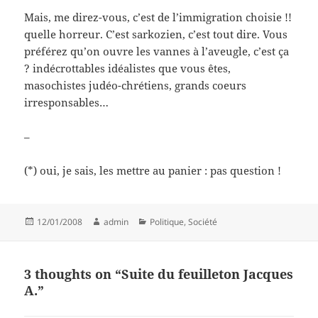
Mais, me direz-vous, c’est de l’immigration choisie !!
quelle horreur. C’est sarkozien, c’est tout dire. Vous
préférez qu’on ouvre les vannes à l’aveugle, c’est ça
? indécrottables idéalistes que vous êtes,
masochistes judéo-chrétiens, grands coeurs
irresponsables…
–
(*) oui, je sais, les mettre au panier : pas question !
Posted
Author
Categories
12/01/2008
admin
Politique
,
Société
on
3 thoughts on “Suite du feuilleton Jacques
A.”