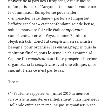
naïveté
de la part des Européens, c’est le moins
qu’on puisse dire. L’argument-massue invoqué par
la Commission Européenne pour tenter
d’embaucher cette dame – parlons à l’imparfait,
l’affaire est close – était confondant, soit de bêtise,
soit de mauvaise foi : elle était
compétente
!
compétente… certes ! Voyez comme Reinhard
Heydrich (RH, donc) fut
compétent
, en sa sinistre
besogne, pour organiser les
einsatzgruppen
puis la
“solution finale”, sous le 3ème Reich ! comme Al
Capone fut
compétent
pour faire prospérer le crime
organisé… si la
compétence
avait une éthique, ça se
saurait ; hélas ce n’est pas le cas.
Tibert
(*) Faut-il le rappeler, en juillet 2016 la menace
terroriste
(islamiste, essentiellement, mais monsieur
Hollande évitait ce terme, ne pas stigmatiser, n’est-