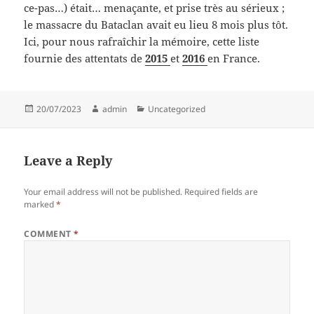
ce-pas…) était… menaçante, et prise très au sérieux ;
le massacre du Bataclan avait eu lieu 8 mois plus tôt.
Ici, pour nous rafraîchir la mémoire, cette liste
fournie des attentats de
2015
et
2016
en France.
Posted
Author
Categories
20/07/2023
admin
Uncategorized
on
Leave a Reply
Your email address will not be published.
Required fields are
marked
*
COMMENT
*