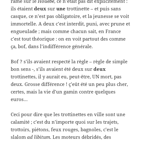
ramé sur le
Houèbe
, ce n’était pas dit explicitement :
ils étaient
deux
sur
une
trottinette – et puis sans
casque, ce n’est pas obligatoire, et la jeunesse se voit
immortelle. A deux c’est interdit, puni, avec prune et
engueulade ; mais comme chacun sait, en France
c’est tout théorique : on en voit partout des comme
ça, bof, dans l’indifférence générale.
Bof ? s’ils avaient respecté la règle – règle de simple
bon sens -, s’ils avaient été deux sur
deux
trottinettes, il y aurait eu, peut-être, UN mort, pas
deux. Grosse différence ! ç’eût été un peu plus cher,
certes, mais la vie d’un gamin contre quelques
euros…
Ceci pour dire que les trottinettes en ville sont une
calamité ; c’est du n’importe quoi sur les trajets,
trottoirs, piétons, feux rouges, bagnoles, c’est le
slalom
ad libitum
. Les moteurs débridés, des