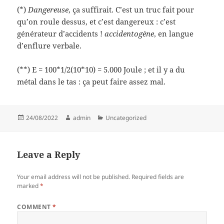
(*)
Dangereuse
, ça suffirait. C’est un truc fait pour
qu’on roule dessus, et c’est dangereux : c’est
générateur d’accidents !
accidentogène
, en langue
d’enflure verbale.
(**) E = 100*1/2(10*10) = 5.000 Joule ; et il y a du
métal dans le tas : ça peut faire assez mal.
Posted
Author
Categories
24/08/2022
admin
Uncategorized
on
Leave a Reply
Your email address will not be published.
Required fields are
marked
*
COMMENT
*