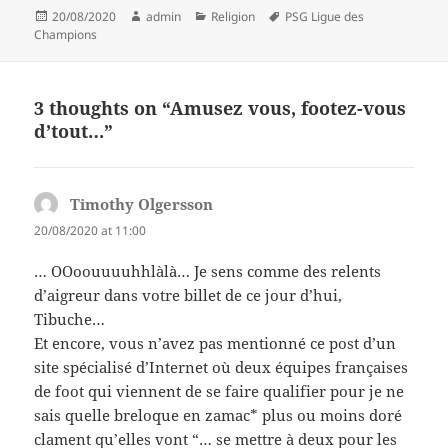
Posted
Author
Categories
Tags
20/08/2020
admin
Religion
PSG Ligue des
on
Champions
3 thoughts on “Amusez vous, footez-vous
d’tout…”
Timothy Olgersson
says:
20/08/2020 at 11:00
… OOoouuuuhhlàlà… Je sens comme des relents
d’aigreur dans votre billet de ce jour d’hui,
Tibuche…
Et encore, vous n’avez pas mentionné ce post d’un
site spécialisé d’Internet où deux équipes françaises
de foot qui viennent de se faire qualifier pour je ne
sais quelle breloque en zamac* plus ou moins doré
clament qu’elles vont “… se mettre à deux pour les