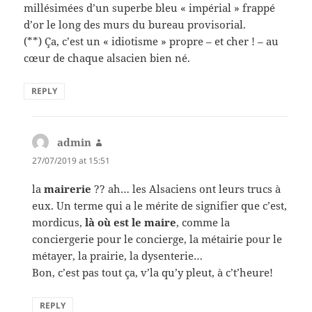
millésimées d’un superbe bleu « impérial » frappé
d’or le long des murs du bureau provisorial.
(**) Ça, c’est un « idiotisme » propre – et cher ! – au
cœur de chaque alsacien bien né.
REPLY
admin
says:
27/07/2019 at 15:51
la
mairerie
?? ah… les Alsaciens ont leurs trucs à
eux. Un terme qui a le mérite de signifier que c’est,
mordicus,
là où est le maire
, comme la
conciergerie pour le concierge, la métairie pour le
métayer, la prairie, la dysenterie…
Bon, c’est pas tout ça, v’la qu’y pleut, à c’t’heure!
REPLY