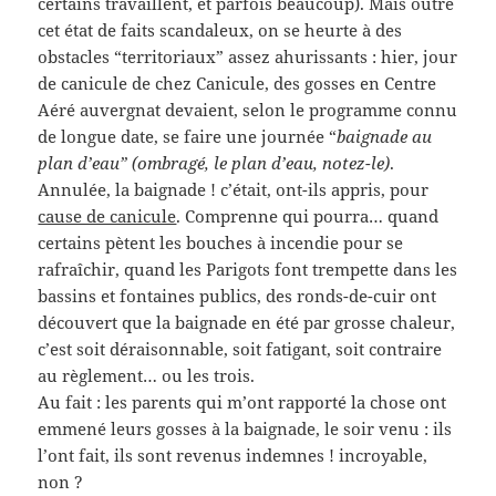
certains travaillent, et parfois beaucoup). Mais outre
cet état de faits scandaleux, on se heurte à des
obstacles “territoriaux” assez ahurissants : hier, jour
de canicule de chez Canicule, des gosses en Centre
Aéré auvergnat devaient, selon le programme connu
de longue date, se faire une journée “
baignade au
plan d’eau” (ombragé, le plan d’eau, notez-le)
.
Annulée, la baignade ! c’était, ont-ils appris, pour
cause de canicule
. Comprenne qui pourra… quand
certains pètent les bouches à incendie pour se
rafraîchir, quand les Parigots font trempette dans les
bassins et fontaines publics, des ronds-de-cuir ont
découvert que la baignade en été par grosse chaleur,
c’est soit déraisonnable, soit fatigant, soit contraire
au règlement… ou les trois.
Au fait : les parents qui m’ont rapporté la chose ont
emmené leurs gosses à la baignade, le soir venu : ils
l’ont fait, ils sont revenus indemnes ! incroyable,
non ?