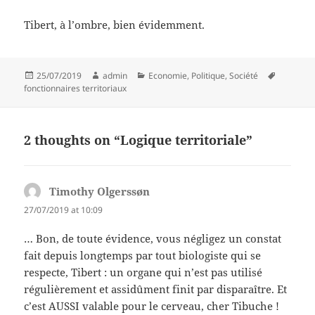
Tibert, à l’ombre, bien évidemment.
Posted
Author
Categories
Tags
25/07/2019
admin
Economie
,
Politique
,
Société
on
fonctionnaires territoriaux
2 thoughts on “Logique territoriale”
Timothy Olgerssøn
says:
27/07/2019 at 10:09
… Bon, de toute évidence, vous négligez un constat
fait depuis longtemps par tout biologiste qui se
respecte, Tibert : un organe qui n’est pas utilisé
régulièrement et assidûment finit par disparaître. Et
c’est AUSSI valable pour le cerveau, cher Tibuche !