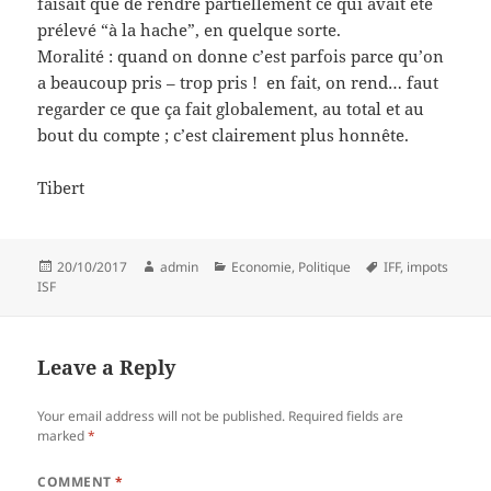
faisait que de rendre partiellement ce qui avait été
prélevé “à la hache”, en quelque sorte.
Moralité : quand on donne c’est parfois parce qu’on
a beaucoup pris – trop pris ! en fait, on rend… faut
regarder ce que ça fait globalement, au total et au
bout du compte ; c’est clairement plus honnête.
Tibert
Posted
Author
Categories
Tags
20/10/2017
admin
Economie
,
Politique
IFF
,
impots
on
ISF
Leave a Reply
Your email address will not be published.
Required fields are
marked
*
COMMENT
*