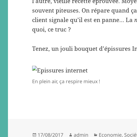
l’autre, vieille recette éprouvée. Moy
souvent piteuses. On répare quand ç
client signale qu’il est en panne… La
quoi, ce truc ?
Tenez, un jouli bouquet d’épissures I
En plein air, ça respire mieux !
Posted
Author
Categories
17/08/2017
admin
Economie
,
Socié