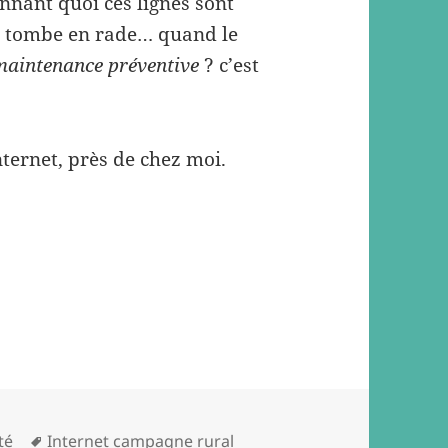
ennant quoi ces lignes sont
a tombe en rade… quand le
maintenance préventive
? c’est
nternet, près de chez moi.
Tags
té
Internet campagne rural