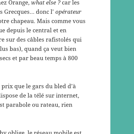
Chez Orange,
what else ?
car les
es Grecques… donc l’
opérateur
votre chapeau. Mais comme vous
e depuis le central et en
re sur des câbles rafistolés qui
plus bas), quand ça veut bien
 secs et par beau temps à 800
rix que le gars du bled d’à
dispose de la télé sur internet,
est parabole ou rateau, rien
hy oblige, le réseau mobile est