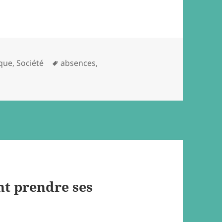
Tags
ique
,
Société
absences
,
t prendre ses