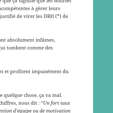
 que ça signifie que les mairies
ncompétentes à gèrer leurs
stifié de virer les DRH (*) de
 sont absolument infâmes,
, qui tombent comme des
nt et profitent impunément du
ire quelque chose, ça va mal.
iffres, nous dit : “
Un fort taux
stion d’équipe ou de motivation