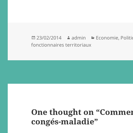
Posted
Author
Categories
23/02/2014
admin
Economie
,
Polit
on
fonctionnaires territoriaux
One thought on “Commen
congés-maladie”