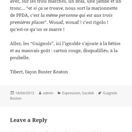
avec, sur les trois marches, un bras, une jambe et un
tronc… “
et si ça se trouve
, nous sort la marionnette
de PPDA,
c’est la même personne qui est aux trois
premières places
“. Wouaf, wouaf ! c’est rigolo !
qu’est-ce qu’on se marre !
Allez, les “Guignols”, ici l’ignoble s’ajoute à la bêtise
et au mauvais goût : carton rouge, disqualifiés, à la
poubelle.
Tibert, façon Buster Keaton
Posted
Author
Categories
Tags
18/04/2013
admin
Expression
,
Société
Guignols
on
Boston
Leave a Reply