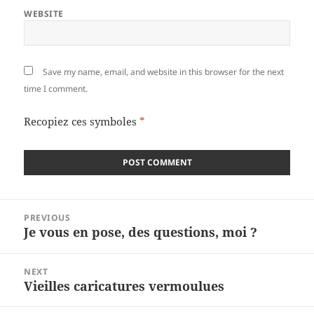
WEBSITE
Save my name, email, and website in this browser for the next
time I comment.
Recopiez ces symboles
*
Post
PREVIOUS
navigation
Je vous en pose, des questions, moi ?
Previous
post:
NEXT
Vieilles caricatures vermoulues
Next
post: