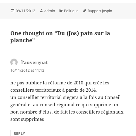
Posted
Author
Categories
Tags
09/11/2012
admin
Politique
Rapport Jospin
on
One thought on “Du (Jos) pain sur la
planche”
l'auvergnat
says:
10/11/2012 at 11:13
ne pas oublier la réforme de 2010 qui crée les
conseillers territoriaux à partir de 2014.
un conseiller territorial siegera à la fois au Conseil
général et au conseil régional ce qui supprime un
bon nombre d’élus. de fait les conseillers régionaux
sont supprimés
REPLY