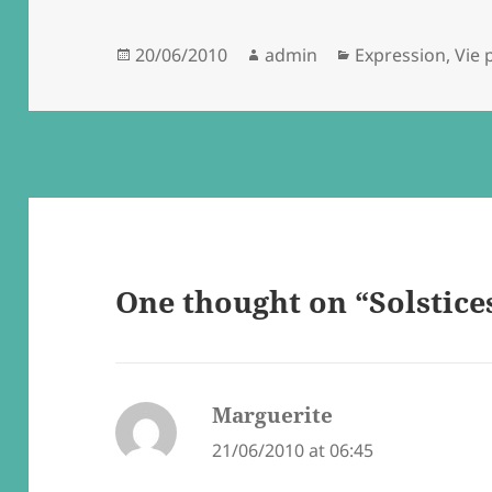
Posted
Author
Categories
20/06/2010
admin
Expression
,
Vie 
on
One thought on “Solstice
Marguerite
says:
21/06/2010 at 06:45