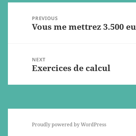
Post
navigation
PREVIOUS
Vous me mettrez 3.500 e
Previous
post:
NEXT
Exercices de calcul
Next
post:
Proudly powered by WordPress