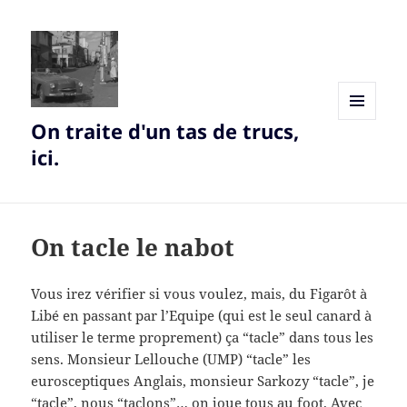
On traite d'un tas de trucs,
MENU
AND
ici.
WIDGETS
On tacle le nabot
Vous irez vérifier si vous voulez, mais, du Figarôt à
Libé en passant par l’Equipe (qui est le seul canard à
utiliser le terme proprement) ça “tacle” dans tous les
sens. Monsieur Lellouche (UMP) “tacle” les
eurosceptiques Anglais, monsieur Sarkozy “tacle”, je
“tacle”, nous “taclons”… on joue tous au foot. Avec