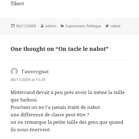
Tibert
Posted
Author
Categories
Tags
06/11/2009
admin
Expression
,
Politique
nabot
on
One thought on “On tacle le nabot”
l'auvergnat
says:
06/11/2009 at 15:29
Mitterrand devait à peu près avoir la même la taille
que Sarkosi.
Pourtant on ne l’a jamais traité de nabot
une différence de classe peut-être ?
on ne remarque la petite taille des gens que quand
ils nous énervent.