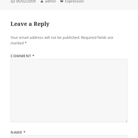
Posted
Author
Categories
06/02/2009
admin
Expression
on
Leave a Reply
Your email address will not be published.
Required fields are
marked
*
COMMENT
*
NAME
*