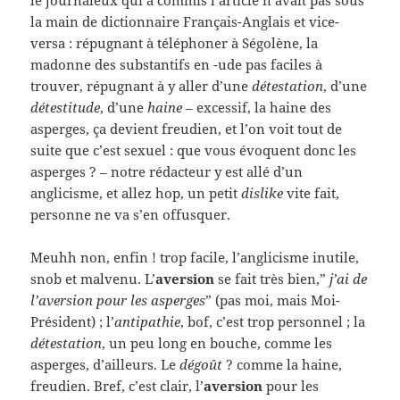
le journaleux qui a commis l’article n’avait pas sous
la main de dictionnaire Français-Anglais et vice-
versa : répugnant à téléphoner à Ségolène, la
madonne des substantifs en -ude pas faciles à
trouver, répugnant à y aller d’une
détestation
, d’une
détestitude
, d’une
haine
– excessif, la haine des
asperges, ça devient freudien, et l’on voit tout de
suite que c’est sexuel : que vous évoquent donc les
asperges ? – notre rédacteur y est allé d’un
anglicisme, et allez hop, un petit
dislike
vite fait,
personne ne va s’en offusquer.
Meuhh non, enfin ! trop facile, l’anglicisme inutile,
snob et malvenu. L’
aversion
se fait très bien,”
j’ai de
l’aversion pour les asperges
” (pas moi, mais Moi-
Président) ; l’
antipathie
, bof, c’est trop personnel ; la
détestation
, un peu long en bouche, comme les
asperges, d’ailleurs. Le
dégoût
? comme la haine,
freudien. Bref, c’est clair, l’
aversion
pour les