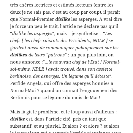
très chères lectrices et estimés lecteurs (entre les
deux je ne sais pas, c’est au coup par coup), il paraît
que Normal-Premier
dislike
les asperges. A vrai dire
je force un peu le trait, l’article ne déclare pas qu’il
“
dislike les asperges
“, mais – je synthétise : “
Les
chefs [ les chefs cuistots des Présidents, NDLR ] se
gardent aussi de communiquer publiquement sur les
dislikes
de leurs “patrons
” ; un peu plus loin, on
nous annonce :”.
..le nouveau chef de l’Etat [ Normal-
soi-même, NDLR ] avait trouvé, dans son assiette
berlinoise, des asperges. Un légume qu’il déteste
“.
Perfide Angela, qui offre des asperges honnies à
Normal-Moi ? quand on connaît l’engouement des
Berlinois pour ce légume du mois de Mai !
Mais là git le problème, et le loup aussi d’ailleurs :
dislike
est, dans l’article cité, pris en tant que
substantif, et au pluriel. Et alors ? et alors ? et alors