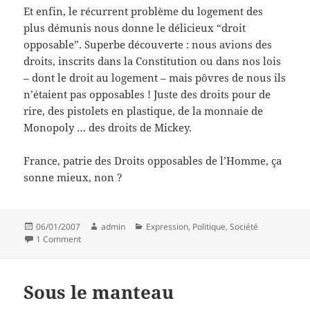
Et enfin, le récurrent problème du logement des
plus démunis nous donne le délicieux “droit
opposable”. Superbe découverte : nous avions des
droits, inscrits dans la Constitution ou dans nos lois
– dont le droit au logement – mais pôvres de nous ils
n’étaient pas opposables ! Juste des droits pour de
rire, des pistolets en plastique, de la monnaie de
Monopoly … des droits de Mickey.
France, patrie des Droits opposables de l’Homme, ça
sonne mieux, non ?
Posted
Author
Categories
06/01/2007
admin
Expression
,
Politique
,
Société
on
on Bravitude et soupe au cochon opposable
1 Comment
Sous le manteau