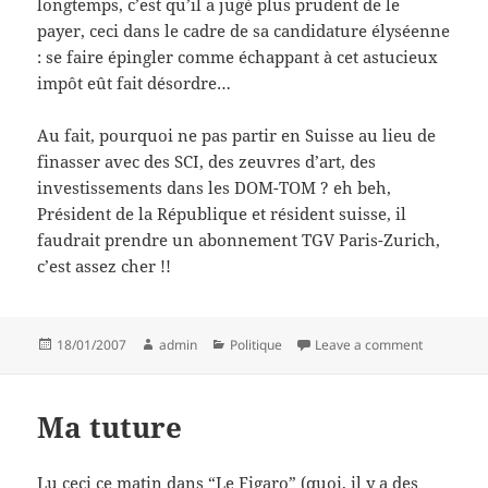
longtemps, c’est qu’il a jugé plus prudent de le
payer, ceci dans le cadre de sa candidature élyséenne
: se faire épingler comme échappant à cet astucieux
impôt eût fait désordre…
Au fait, pourquoi ne pas partir en Suisse au lieu de
finasser avec des SCI, des zeuvres d’art, des
investissements dans les DOM-TOM ? eh beh,
Président de la République et résident suisse, il
faudrait prendre un abonnement TGV Paris-Zurich,
c’est assez cher !!
Posted
Author
Categories
on ISFistes
18/01/2007
admin
Politique
Leave a comment
on
Ma tuture
Lu ceci ce matin dans “Le Figaro” (quoi, il y a des