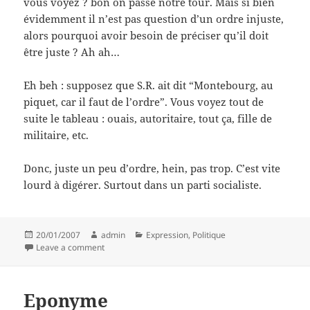
vous voyez ? bon on passe notre tour. Mais si bien
évidemment il n’est pas question d’un ordre injuste,
alors pourquoi avoir besoin de préciser qu’il doit
être juste ? Ah ah…
Eh beh : supposez que S.R. ait dit “Montebourg, au
piquet, car il faut de l’ordre”. Vous voyez tout de
suite le tableau : ouais, autoritaire, tout ça, fille de
militaire, etc.
Donc, juste un peu d’ordre, hein, pas trop. C’est vite
lourd à digérer. Surtout dans un parti socialiste.
Posted
Author
Categories
20/01/2007
admin
Expression
,
Politique
on
on Ordre juste
Leave a comment
Eponyme