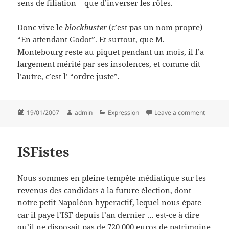
sens de filiation – que d’inverser les rôles.
Donc vive le
blockbuster
(c’est pas un nom propre)
“En attendant Godot”. Et surtout, que M.
Montebourg reste au piquet pendant un mois, il l’a
largement mérité par ses insolences, et comme dit
l’autre, c’est l’ “ordre juste”.
Posted
Author
Categories
on Epo
19/01/2007
admin
Expression
Leave a comment
on
ISFistes
Nous sommes en pleine tempête médiatique sur les
revenus des candidats à la future élection, dont
notre petit Napoléon hyperactif, lequel nous épate
car il paye l’ISF depuis l’an dernier … est-ce à dire
qu’il ne disposait pas de 720.000 euros de patrimoine