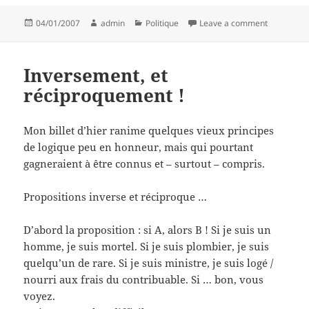
Posted
Author
Categories
on Sous l
04/01/2007
admin
Politique
Leave a comment
on
Inversement, et
réciproquement !
Mon billet d’hier ranime quelques vieux principes
de logique peu en honneur, mais qui pourtant
gagneraient à être connus et – surtout – compris.
Propositions inverse et réciproque …
D’abord la proposition : si A, alors B ! Si je suis un
homme, je suis mortel. Si je suis plombier, je suis
quelqu’un de rare. Si je suis ministre, je suis logé /
nourri aux frais du contribuable. Si … bon, vous
voyez.