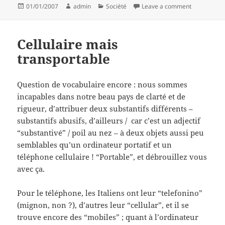
Posted
Author
Categories
on Place de
01/01/2007
admin
Société
Leave a comment
on
Cellulaire mais
transportable
Question de vocabulaire encore : nous sommes
incapables dans notre beau pays de clarté et de
rigueur, d’attribuer deux substantifs différents –
substantifs abusifs, d’ailleurs / car c’est un adjectif
“substantivé” / poil au nez – à deux objets aussi peu
semblables qu’un ordinateur portatif et un
téléphone cellulaire ! “Portable”, et débrouillez vous
avec ça.
Pour le téléphone, les Italiens ont leur “telefonino”
(mignon, non ?), d’autres leur “cellular”, et il se
trouve encore des “mobiles” ; quant à l’ordinateur