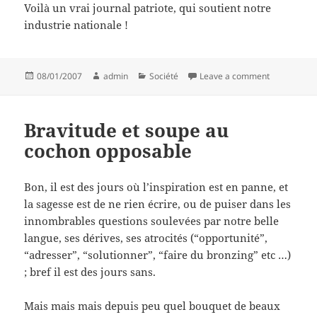
Voilà un vrai journal patriote, qui soutient notre
industrie nationale !
Posted
Author
Categories
on Ma tutur
08/01/2007
admin
Société
Leave a comment
on
Bravitude et soupe au
cochon opposable
Bon, il est des jours où l’inspiration est en panne, et
la sagesse est de ne rien écrire, ou de puiser dans les
innombrables questions soulevées par notre belle
langue, ses dérives, ses atrocités (“opportunité”,
“adresser”, “solutionner”, “faire du bronzing” etc …)
; bref il est des jours sans.
Mais mais mais depuis peu quel bouquet de beaux