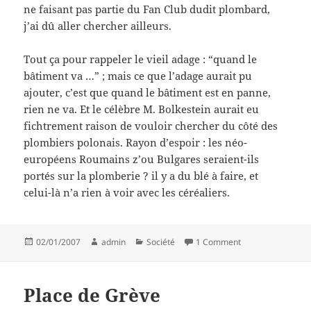
ne faisant pas partie du Fan Club dudit plombard,
j’ai dû aller chercher ailleurs.
Tout ça pour rappeler le vieil adage : “quand le
bâtiment va …” ; mais ce que l’adage aurait pu
ajouter, c’est que quand le bâtiment est en panne,
rien ne va. Et le célèbre M. Bolkestein aurait eu
fichtrement raison de vouloir chercher du côté des
plombiers polonais. Rayon d’espoir : les néo-
européens Roumains z’ou Bulgares seraient-ils
portés sur la plomberie ? il y a du blé à faire, et
celui-là n’a rien à voir avec les céréaliers.
Posted
Author
Categories
on Plombards
02/01/2007
admin
Société
1 Comment
on
Place de Grève