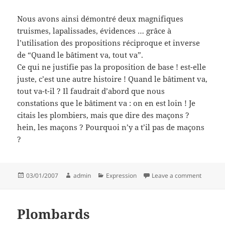
Nous avons ainsi démontré deux magnifiques
truismes, lapalissades, évidences … grâce à
l’utilisation des propositions réciproque et inverse
de “Quand le bâtiment va, tout va”.
Ce qui ne justifie pas la proposition de base ! est-elle
juste, c’est une autre histoire ! Quand le bâtiment va,
tout va-t-il ? Il faudrait d’abord que nous
constations que le bâtiment va : on en est loin ! Je
citais les plombiers, mais que dire des maçons ?
hein, les maçons ? Pourquoi n’y a t’il pas de maçons
?
Posted
Author
Categories
on Inver
03/01/2007
admin
Expression
Leave a comment
on
Plombards