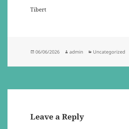
Tibert
Posted
Author
Categories
06/06/2026
admin
Uncategorized
on
Leave a Reply