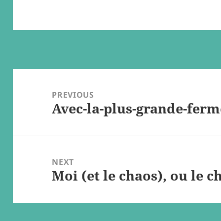
Post
navigation
PREVIOUS
Avec-la-plus-grande-ferm
Previous
post:
NEXT
Moi (et le chaos), ou le c
Next
post: