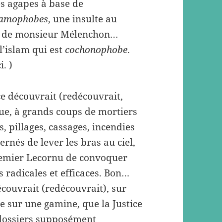
les agapes à base de
lamophobes
, une insulte au
is de monsieur Mélenchon…
 l’islam qui est
cochonophobe
.
. )
nce découvrait (redécouvrait,
ue, à grands coups de mortiers
rs, pillages, cassages, incendies
ernés de lever les bras au ciel,
Premier Lecornu de convoquer
 radicales et efficaces. Bon…
écouvrait (redécouvrait), sur
e sur une gamine, que la Justice
dossiers supposément