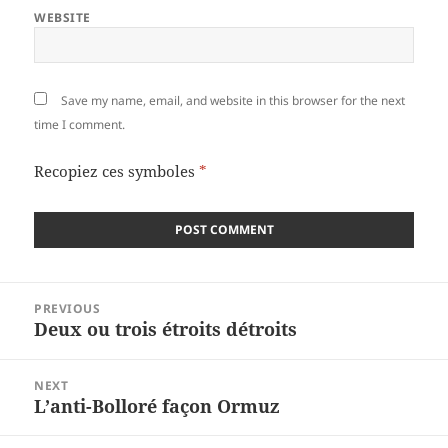
WEBSITE
Save my name, email, and website in this browser for the next
time I comment.
Recopiez ces symboles
*
Post
PREVIOUS
navigation
Deux ou trois étroits détroits
Previous
post:
NEXT
L’anti-Bolloré façon Ormuz
Next
post: