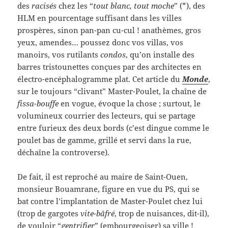
des
racisés
chez les “
tout blanc, tout moche
” (*), des
HLM en pourcentage suffisant dans les villes
prospères, sinon pan-pan cu-cul ! anathèmes, gros
yeux, amendes… poussez donc vos villas, vos
manoirs, vos rutilants
condos
, qu’on installe des
barres tristounettes conçues par des architectes en
électro-encéphalogramme plat. Cet article du
Monde
,
sur le toujours “clivant” Master-Poulet, la chaîne de
fissa-bouffe
en vogue, évoque la chose ; surtout, le
volumineux courrier des lecteurs, qui se partage
entre furieux des deux bords (c’est dingue comme le
poulet bas de gamme, grillé et servi dans la rue,
déchaîne la controverse).
De fait, il est reproché au maire de Saint-Ouen,
monsieur Bouamrane, figure en vue du PS, qui se
bat contre l’implantation de Master-Poulet chez lui
(trop de gargotes
vite-bâfré
, trop de nuisances, dit-il),
de vouloir “
gentrifier
” (embourgeoiser) sa ville !