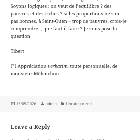
Soyons logiques : on veut de l’équilibre ? des
pauvres-et-des-riches ? si les proportions ne sont
pas bonnes, à Saint-Ouen – trop de pauvres, crois-je
comprendre -, que faut-il faire ? Je vous pose la
question.
Tibert
(*) Appréciation
verbatim
, toute personnelle, de
monsieur Mélenchon.
Posted
Author
Categories
16/05/2026
admin
Uncategorized
on
Leave a Reply