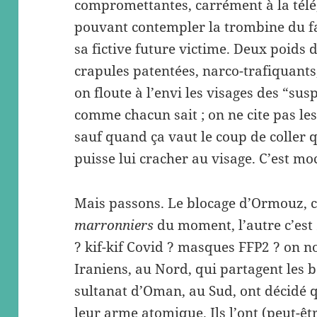
compromettantes, carrément à la télé
pouvant contempler la trombine du fa
sa fictive future victime. Deux poids
crapules patentées, narco-trafiquants
on floute à l’envi les visages des “su
comme chacun sait ; on ne cite pas l
sauf quand ça vaut le coup de coller 
puisse lui cracher au visage. C’est mo
Mais passons. Le blocage d’Ormouz, 
marronniers
du moment, l’autre c’est
? kif-kif Covid ? masques FFP2 ? on no
Iraniens, au Nord, qui partagent les b
sultanat d’Oman, au Sud, ont décidé qu
leur arme atomique. Ils l’ont (peut-êt