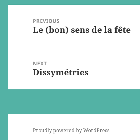
Post
navigation
PREVIOUS
Le (bon) sens de la fête
Previous
post:
NEXT
Dissymétries
Next
post:
Proudly powered by WordPress