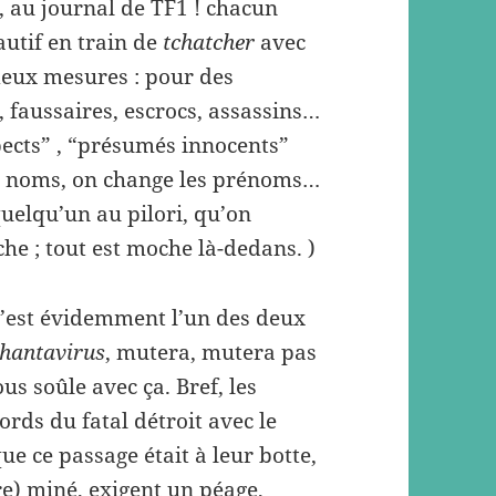
, au journal de TF1 ! chacun
utif en train de
tchatcher
avec
 deux mesures : pour des
, faussaires, escrocs, assassins…
spects” , “présumés innocents”
es noms, on change les prénoms…
quelqu’un au pilori, qu’on
che ; tout est moche là-dedans. )
c’est évidemment l’un des deux
hantavirus
, mutera, mutera pas
us soûle avec ça. Bref, les
ords du fatal détroit avec le
e ce passage était à leur botte,
re) miné, exigent un péage,